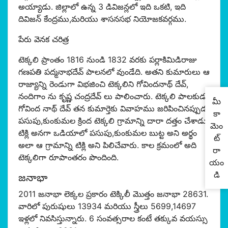
అయ్యాడు. జిల్లాలో ఉన్న 3 డివిజన్లలో ఇది ఒకటి, ఇది
దివిజన్ కేంద్రము,మరియు శాసనసభ నియోజకవర్గము.
పేరు వెనక చరిత్ర
టెక్కలి ప్రాంతం 1816 నుండి 1832 వరకు పర్లాకిమిడిరాజు
గణపతి పద్మనాభదేవ్ పాలనలో వుండేది. అతని కుమారులు ఆ
రాజ్యాన్ని రెండుగా విభజించి టెక్కలిని గోవిందనాథ్ దేవ్,
నందిగాం ను కృష్ణ చంద్రదేవ్ లు పాలించారు. టెక్కలి పాలకుడు
మీ
గోవింద నాథ్ దేవ్ తన కుమార్తెకు వివాహము జరిపించినప్పుడు
కా
పసుపు,కుంకుమల క్రింద టెక్కలి గ్రామాన్ని దారా దత్తం చేశాడు.
మెం
టిక్లి అనగా ఒడియాలో పసుపు,కుంకుమల బుట్ట అని అర్థం
ట్
అలా ఆ గ్రామాన్ని టిక్లి అని పిలిచేవారు. కాల క్రమంలో అది
రా
టెక్కలిగా రూపాంతరం పొందింది.
యం
డి
జనాభా
2011 జనాభా లెక్కల ప్రకారం టెక్కిలీ మొత్తం జనాభా 28631.
వారిలో పురుషులు 13934 మరియు స్త్రీలు 5699,14697
ఇళ్లలో నివసిస్తున్నారు. 6 సంవత్సరాల కంటే తక్కువ వయస్సు