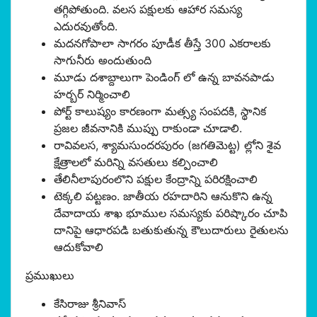
తగ్గిపోతుంది. వలస పక్షులకు ఆహార సమస్య
ఎదురవుతోంది.
మదనగోపాలా సాగరం పూడీక తీస్తే 300 ఎకరాలకు
సాగునీరు అందుతుంది
మూడు దశాబ్దాలుగా పెండింగ్ లో ఉన్న బావనపాడు
హర్బర్ నిర్మించాలి
పోర్ట్ కాలుష్యం కారణంగా మత్స్య సంపదకి, స్థానిక
ప్రజల జీవనానికి ముప్పు రాకుండా చూడాలి.
రావివలస, శ్యామసుందరపురం (జగతిమెట్ట) ల్లోని శైవ
క్షేత్రాలలో మరిన్ని వసతులు కల్పించాలి
తేలినీలాపురంలొని పక్షుల కేంద్రాన్ని పరిరక్షించాలి
టెక్కలి పట్టణం. జాతీయ రహదారిని ఆనుకొని ఉన్న
దేవాదాయ శాఖ భూముల సమస్యకు పరిష్కారం చూపి
దానిపై ఆధారపడి బతుకుతున్న కౌలుదారులు రైతులను
ఆదుకోవాలి
ప్రముఖులు
కేసిరాజు శ్రీనివాస్