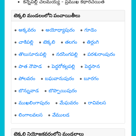
కన్నేపల్లి చలమయ్య - ప్రముఖ కథారచయిత
టెక్కలి మండలంలోని పంచాయితీలు
అక్కవరం
అయోధ్యాపురం
గూడెం
చాకిపల్లి
టెక్కలి
తలగం
తిర్లంగి
తొలుసూరుపల్లి
నరసింగపల్లి
పరశురాంపురం
పాత నౌపాడ
పెద్దరోకల్లపల్లి
పెద్దసాన
పోలవరం
బఘవానుపురం
బూరగం
బొన్నువాడ
బొప్పాయిపురం
ముఖలింగాపురం
మేఘవరం
రావివలస
లింగాలవలస
వేములడ
టెక్కలి నియోజకవర్గంలోని మండలాలు