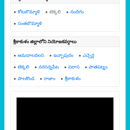
కోటబొమ్మాళి
టెక్కలి
నందిగం
సంతబొమ్మాళి
శ్రీకాకుళం జిల్లాలోని నియోజకవర్గాలు
ఆమదాలవలస
ఇచ్ఛాపురం
ఎచ్చెర్ల
టెక్కలి
నరసన్నపేట
పలాస
పాతపట్నం
పాలకొండ
రాజాం
శ్రీకాకుళం