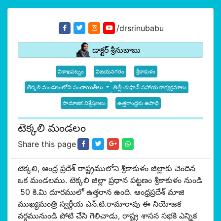
/drsrinubabu
డాక్టర్ శ్రీనుబాబు
విశాఖపట్నం
విజయనగరం
శ్రీకాకుళం
టెక్కలి మండలంలోని పంచాయితీలు
తిత్లీ తుఫాన్ సహాయ కార్యక్రమాలు
సామాజిక విశ్లేషణలు
ఉత్తరాంధ్రకు ఉపాధి
టెక్కలి మండలం
Share this page
టెక్కలి, ఆంధ్ర ప్రదేశ్ రాష్ట్రములోని శ్రీకాకుళం జిల్లాకు చెందిన
ఒక మండలము. టెక్కలి జిల్లా ప్రధాన పట్టణం శ్రీకాకుళం నుండి
50 కి.మి దూరములో ఉత్తరాన ఉంది. ఆంధ్రప్రదేశ్ మాజి
ముఖ్యమంత్రి స్వర్గీయ ఎన్.టి.రామారావు ఈ నియోజక
వర్గమునుండి పోటి చేసి గెలిచాడు, రాష్ట్ర శాసన సభకి ఎన్నిక