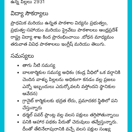
ఉన్న పిల్లలు 2931
విద్యా సౌకర్యాలు
ప్రాధమిక మరియు ఉన్నత పాఠశాల విద్యను ప్రభుత్వం,
ప్రభుత్వ-సహాయం మరియు ప్రైవేటు పాఠశాలలు ఆంధ్రప్రదేశ్
రాష్ట్ర విద్యా శాఖ కింద ప్రారంభించాయి .బోధన మాధ్యమం
తరువాత వివిధ పాఠశాలలు ఇంగ్లీష్ మరియు తెలుగు.
సమస్యలు
తాగు నీటి సమస్య
బాలకార్మికుల సమస్య అధికం (కండ్ర వీధిలో ఒక వర్గానికి
చెందిన వాళ్ళు పిల్లలను అధికంగా కనడం వల్ల ప్రజలు
ఎన్నో ఇబ్బందులు ఎదుర్కోవలసి వస్తోందని స్థానికుల
ఆవేదన)
గ్రానైట్ కార్మికులకు భద్రత లేదు, ప్రమాదకర స్థితిలో పని
చేస్తున్నారు
థర్మల్ పవర్ ప్లాంట్ల వల్ల వలస పక్షులు తగ్గిపోతున్నాయి
పనికి ఆహార పథకం పేరుతో చెరువులు తవ్వేస్తున్నారు.
దీంతో తేలినేలాపురానికి వచ్చే వలస పక్షుల సంఖ్య