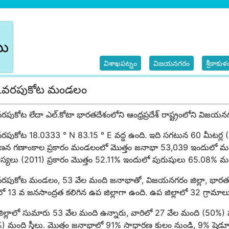
బు
విశాఖపట్నం
విజయనగరం
శ్రీకాకుళ
్కవరపుకోట మండలం
రపుకోట లేదా ఎల్.కోటా భారతదేశంలోని ఆంధ్రప్రదేశ్ రాష్ట్రంలోని విజ
వరపుకోట 18.0333 ° N 83.15 ° E వద్ద ఉంది. ఇది సగటున 60 మీటర్ల
న గణాంకాల ప్రకారం మండలంలో మొత్తం జనాభా 53,039 ఇందులో మగవ
రాస్యలు (2011) ప్రకారం మొత్తం 52.11% ఇందులో పురుషులు 65.08% మంద
వరపుకోట మండలం, 53 వేల మంది జనాభాతో, విజయనగరం జిల్లా, భారతదేశం
ాలో 13 వ జనసాంద్రత కలిగిన ఉప జిల్లాగా ఉంది. ఉప జిల్లాలో 32 గ్రామా
ిల్లాలో సుమారు 53 వేల మంది ఉన్నారు, వారిలో 27 వేల మంది (50
) మంది స్త్రీలు. మొత్తం జనాభాలో 91% సాధారణ కులం నుండి, 9% షెడ