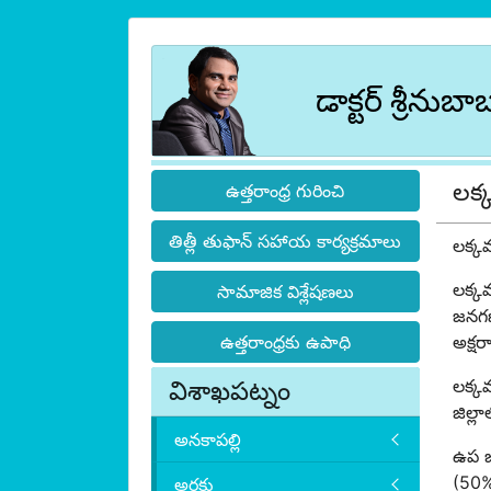
డాక్టర్ శ్రీనుబా
లక
ఉత్తరాంధ్ర గురించి
తిత్లీ తుఫాన్ సహాయ కార్యక్రమాలు
లక్కవ
లక్క
సామాజిక విశ్లేషణలు
జనగణ
ఉత్తరాంధ్రకు ఉపాధి
అక్ష
విశాఖపట్నం
లక్క
జిల్ల
అనకాపల్లి
ఉప జ
(50%
అరకు