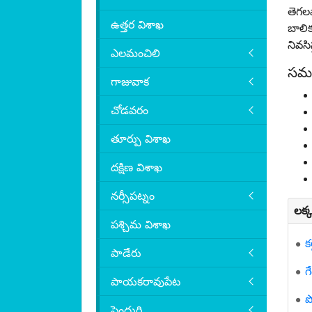
తెగల
ఉత్తర విశాఖ
బాలి
నివసిస
ఎలమంచిలి
సమస
గాజువాక
చోడవరం
తూర్పు విశాఖ
దక్షిణ విశాఖ
నర్సీపట్నం
లక్
పశ్చిమ విశాఖ
క
పాడేరు
గ
పాయకరావుపేట
ప
పెందుర్తి