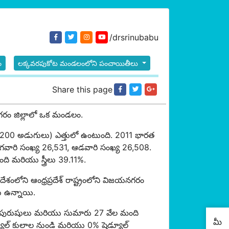
/drsrinubabu
ం
లక్కవరపుకోట మండలంలోని పంచాయితీలు
Share this page
యనగరం జిల్లాలో ఒక మండలం.
 (200 అడుగులు) ఎత్తులో ఉంటుంది. 2011 భారత
ారి సంఖ్య 26,531, ఆడవారి సంఖ్య 26,508.
ి మరియు స్త్రీలు 39.11%.
లోని ఆంధ్రప్రదేశ్ రాష్ట్రంలోని విజయనగరం
లు ఉన్నాయి.
%) పురుషులు మరియు సుమారు 27 వేల మంది
మీ
్యూల్ కులాల నుండి మరియు 0% షెడ్యూల్