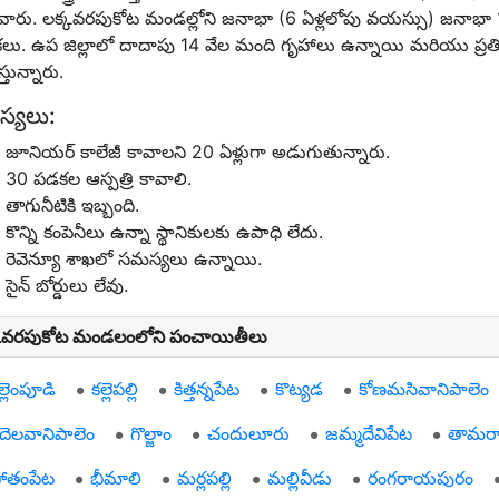
వారు. లక్కవరపుకోట మండల్లోని జనాభా (6 ఏళ్లలోపు వయస్సు) జనాభ
కలు. ఉప జిల్లాలో దాదాపు 14 వేల మంది గృహాలు ఉన్నాయి మరియు ప్రత
్తున్నారు.
్యలు:
జూనియర్ కాలేజీ కావాలని 20 ఏళ్లుగా అడుగుతున్నారు.
30 పడకల ఆస్పత్రి కావాలి.
తాగునీటికి ఇబ్బంది.
కొన్ని కంపెనీలు ఉన్నా స్థానికులకు ఉపాధి లేదు.
రెవెన్యూ శాఖలో సమస్యలు ఉన్నాయి.
సైన్ బోర్డులు లేవు.
కవరపుకోట మండలంలోని పంచాయితీలు
ల్లెంపూడి
కల్లెపల్లి
కిత్తన్నపేట
కొట్యడ
కోణమసివానిపాలెం
ేదెలవానిపాలెం
గొల్జాం
చందులూరు
జమ్మదేవిపేట
తామరాప
ోతంపేట
భీమాలి
మర్లపల్లి
మల్లివీడు
రంగరాయపురం