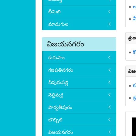
ల
భీమిలి
వ
మాడుగుల
శ్ర
విజయనగరం
క
కురుపాం
గజపతినగరం
విజ
చీపురుపల్లి
క
నెల్లిమర్ల
శ
పార్వతీపురం
బొబ్బిలి
విజయనగరం