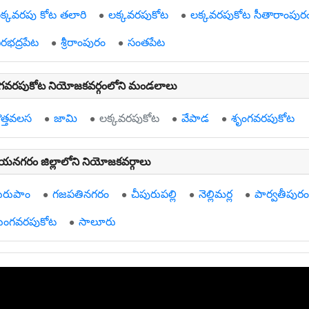
క్కవరపు కోట తలారి
లక్కవరపుకోట
లక్కవరపుకోట సీతారాంపుర
ీరభద్రపేట
శ్రీరాంపురం
సంతపేట
ుంగవరపుకోట నియోజకవర్గంలోని మండలాలు
ొత్తవలస
జామి
లక్కవరపుకోట
వేపాడ
శృంగవరపుకోట
యనగరం జిల్లాలోని నియోజకవర్గాలు
ురుపాం
గజపతినగరం
చీపురుపల్లి
నెల్లిమర్ల
పార్వతీపురం
్రుంగవరపుకోట
సాలూరు