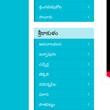
శ్రుంగవరపుకోట
సాలూరు
శ్రీకాకుళం
ఆమదాలవలస
ఇచ్ఛాపురం
ఎచ్చెర్ల
టెక్కలి
నరసన్నపేట
పలాస
పాతపట్నం