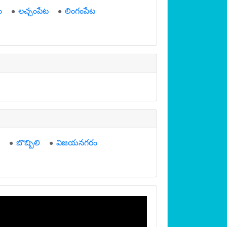
ం
లచ్చంపేట
లింగంపేట
బొబ్బిలి
విజయనగరం