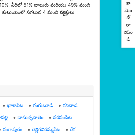
కా
ా 10%, వీరిలో 51% బాలురు మరియు 49% మంది
మెం
ి కుటుంబంలో సగటున 4 మంది వ్యక్తులు
ట్
రా
యం
డి
ఖాశాపేట
గంగుబూడి
గనివాడ
ల్లి
దాసుళ్ళపాలెం
నరసంపేట
రంగాపురం
రెల్లిగవిరమ్మపేట
రేగ