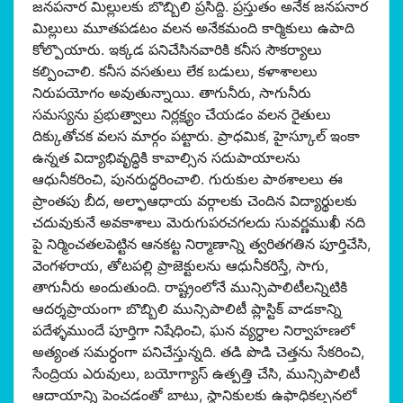
జనపనార మిల్లులకు బొబ్బిలి ప్రసిద్ది. ప్రస్తుతం అనేక జనపనార
మిల్లులు మూతపడటం వలన అనేకమంది కార్మికులు ఉపాది
కోల్పొయారు. ఇక్కడ పనిచేసినవారికి కనీస సౌకర్యాలు
కల్పించాలి. కనీస వసతులు లేక బడులు, కళాశాలలు
నిరుపయోగం అవుతున్నాయి. తాగునీరు, సాగునీరు
సమస్యను ప్రభుత్వాలు నిర్లక్ష్యం చేయడం వలన రైతులు
దిక్కుతోచక వలస మార్గం పట్టారు. ప్రాధమిక, హైస్కూల్ ఇంకా
ఉన్నత విద్యాభివృద్ధికి కావాల్సిన సదుపాయాలను
ఆధునీకరించి, పునరుద్ధరించాలి. గురుకుల పాఠశాలలు ఈ
ప్రాంతపు బీద, అల్ఫాఆధాయ వర్గాలకు చెందిన విద్యార్థులకు
చదువుకునే అవకాశాలు మెరుగుపరచగలదు సువర్ణముఖీ నది
పై నిర్మించతలపెట్టిన ఆనకట్ట నిర్మాణాన్ని త్వరితగతిన పూర్తిచేసి,
వెంగళరాయ, తోటపల్లి ప్రాజెక్టులను ఆధునీకరిస్తే, సాగు,
తాగునీరు అందుతుంది. రాష్ట్రంలోనే మున్సిపాలిటీలన్నిటికి
ఆదర్శప్రాయంగా బొబ్బిలి మున్సిపాలిటీ ప్లాస్టిక్ వాడకాన్ని
పదేళ్ళముందే పూర్తిగా నిషేధించి, ఘన వ్యర్ధాల నిర్వాహణలో
అత్యంత సమర్ధంగా పనిచేస్తున్నది. తడి పొడి చెత్తను సేకరించి,
సేంద్రియ ఎరువులు, బయోగ్యాస్ ఉత్పత్తి చేసి, మున్సిపాలిటీ
ఆదాయాన్ని పెంచడంతో బాటు, స్థానికులకు ఉఫాధికల్పనలో