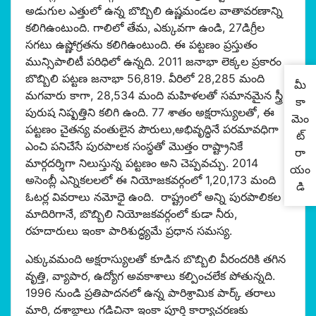
అడుగుల ఎత్తులో ఉన్న బొబ్బిలి ఉష్ణమండల వాతావరణాన్ని
కలిగిఉంటుంది. గాలిలో తేమ, ఎక్కువగా ఉండి, 27డిగ్రీల
సగటు ఉష్ణోగ్రతను కలిగిఉంటుంది. ఈ పట్టణం ప్రస్తుతం
మున్సిపాలిటీ పరిధిలో ఉన్నది. 2011 జనాభా లెక్కల ప్రకారం
బొబ్బిలి పట్టణ జనాభా 56,819. వీరిలో 28,285 మంది
మీ
మగవారు కాగా, 28,534 మంది మహిళలతో సమానమైన స్త్రీ
కా
పురుష నిష్పత్తిని కలిగి ఉంది. 77 శాతం అక్షరాస్యులతో, ఈ
మెం
పట్టణం చైతన్య వంతులైన పౌరులు,అభివృద్ధినే పరమావధిగా
ట్
ఎంచి పనిచేసే పురపాలక సంస్థతో మొత్తం రాష్ట్రానికే
రా
మార్గదర్శిగా నిలుస్తున్న పట్టణం అని చెప్పవచ్చు. 2014
యం
అసెంబ్లీ ఎన్నికలలలో ఈ నియోజకవర్గంలో 1,20,173 మంది
డి
ఓటర్ల వివరాలు నమోధై ఉంది. రాష్ట్రంలో అన్ని పురపాలికల
మాదిరిగానే, బొబ్బిలి నియోజకవర్గంలో కుడా నీరు,
రహదారులు ఇంకా పారిశుద్ధ్యమే ప్రధాన సమస్య.
ఎక్కువమంది అక్షరాస్యులతో కూడిన బొబ్బిలి వీరందరికి తగిన
వృత్తి, వ్యాపార, ఉద్యోగ అవకాశాలు కల్పించలేక పోతున్నది.
1996 నుండి ప్రతిపాదనలో ఉన్న పారిశ్రామిక పార్క్ తరాలు
మారి, దశాబ్దాలు గడిచినా ఇంకా పూర్తి కార్యాచరణకు