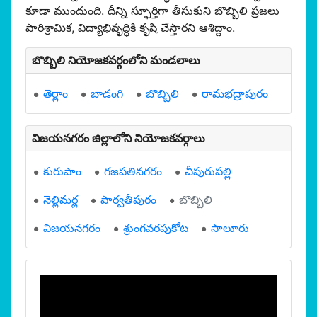
కూడా ముందుంది. దీన్ని స్ఫూర్తిగా తీసుకుని బొబ్బిలి ప్రజలు
పారిశ్రామిక, విద్యాభివృద్ధికి కృషి చేస్తారని ఆశిద్దాం.
బొబ్బిలి నియోజకవర్గంలోని మండలాలు
తెర్లాం
బాడంగి
బొబ్బిలి
రామభద్రాపురం
విజయనగరం జిల్లాలోని నియోజకవర్గాలు
కురుపాం
గజపతినగరం
చీపురుపల్లి
నెల్లిమర్ల
పార్వతీపురం
బొబ్బిలి
విజయనగరం
శ్రుంగవరపుకోట
సాలూరు