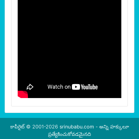
కాపీరైట్ © 2001-2026
srinubabu.com
- అన్ని హక్కులూ
ప్రత్యేకించుకోవడమైనది