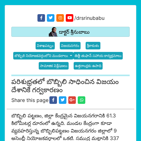
/drsrinubabu
డాక్టర్ శ్రీనుబాబు
విశాఖపట్నం
విజయనగరం
శ్రీకాకుళం
బొబ్బిలి నియోజకవర్గంలోని మండలాలు
తిత్లీ తుఫాన్ సహాయ కార్యక్రమాలు
సామాజిక విశ్లేషణలు
ఉత్తరాంధ్రకు ఉపాధి
పరిశుభ్రతలో బొబ్బిలి సాధించిన విజయం
దేశానికే గర్వకారణం
Share this page
బొబ్బిలి పట్టణం, జిల్లా కేంద్రమైన విజయనగరానికి 61.3
కిలోమీటర్ల దూరంలో ఉన్నది. మండల కేంద్రంగా కూడా
వ్యవహరిస్తున్న బొబ్బిలిపట్టణం విజయనగరం జిల్లాలో 9
అసెంబ్లీ నియోజకవర్గాలలో ఒకటి. సముద్ర మట్టానికి 337