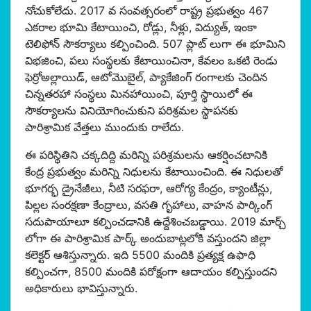
నోచుకోలేదు. 2017 వ సంవత్సరంలో రాష్ట్ర ప్రభుత్వం 467
ఎకరాల భూమి కేటాయించి, రోడ్లు, నీళ్లు, విద్యుత్, ఇంకా
టెలిఫోన్ సౌకర్యాలు కల్పించింది. 507 ప్లాట్ లుగా ఈ భూమిని
విభజించి, పలు సంస్థలకు కేటాయించినా, కేవలం ఒకటి రెండు
ఫెర్రోఅల్లాయిడ్, ఆటోమొబైల్, ప్యాకేజింగ్ రంగాలకు చెందిన
చిన్నతరహా సంస్థలు మినహాయించి, పూర్తి స్థాయిలో ఈ
సౌకర్యాలను వినియోగించుకుని పరిశ్రమల స్థాపనకు
పారిశ్రామిక వేత్తలు ముందుకు రాలేదు.
ఈ పరిస్థితిని చక్కదిద్ది మరిన్ని పరిశ్రమలను ఆకర్షించటానికి
కేంద్ర ప్రభుత్వం మరిన్ని నిధులను కేటాయించింది. ఈ నిధులతో
భూగర్భ డ్రైనేజీలు, నీటి సరఫరా, ఆరోగ్య కేంద్రం, క్యాంటీన్లు,
పిల్లల సంరక్షణా కేంద్రాలు, వసతి గృహాలు, వాహన పార్కింగ్
సదుపాయాలూ కల్పించడానికి ఉద్దేశించబడ్డాయి. 2019 మార్చ్
లోగా ఈ పారిశ్రామిక పార్క్ అందుబాట్లలోకి వస్తుందని జిల్లా
కలెక్టర్ ఆశిస్తున్నారు. ఇది 5500 మందికి ప్రత్యక్ష ఉఫాధి
కల్పించగా, 8500 మందికి పరోక్షంగా ఆదాయం కల్పిస్తుందని
అధికారులు భావిస్తున్నారు.