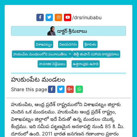
/drsrinubabu
డాక్టర్ శ్రీనుబాబు
విశాఖపట్నం
విజయనగరం
శ్రీకాకుళం
హుకుంపేట మండలంలోని పంచాయితీలు
తిత్లీ తుఫాన్ సహాయ కార్యక్రమాలు
సామాజిక విశ్లేషణలు
ఉత్తరాంధ్రకు ఉపాధి
హుకుంపేట మండలం
Share this page
హుకుంపేట, ఆంధ్ర ప్రదేశ్ రాష్ట్రములోని విశాఖపట్నం జిల్లాకు
చెందిన ఒక మండలము. హుకుంపేట ఆంధ్ర ప్రదేశ్ రాష్ట్రం,
విశాఖపట్నం జిల్లాలో ఇదే పేరుతో ఉన్న మండలం యొక్క
కేంద్రము. ఇది సమీప పట్టణమైన అనకాపల్లి నుండి 85 కి. మీ.
దూరంలో ఉంది. 2011 భారత జనగణన గణాంకాల ప్రకారం