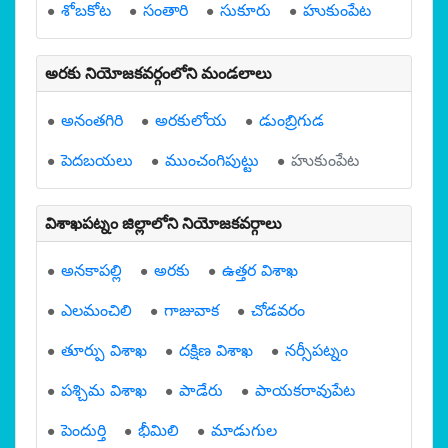
శోబకోట
సంతారి
సుకూరు
హుకుంపేట
అరకు నియోజకవర్గంలోని మండలాలు
అనంతగిరి
అరకులోయ
డుంబ్రిగుడ
పెదబయలు
ముంచంగిపుట్టు
హుకుంపేట
విశాఖపట్నం జిల్లాలోని నియోజకవర్గాలు
అనకాపల్లి
అరకు
ఉత్తర విశాఖ
ఎలమంచిలి
గాజువాక
చోడవరం
తూర్పు విశాఖ
దక్షిణ విశాఖ
నర్సీపట్నం
పశ్చిమ విశాఖ
పాడేరు
పాయకరావుపేట
పెందుర్తి
భీమిలి
మాడుగుల