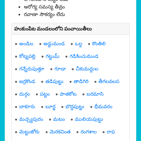
ఆరోగ్య సమస్య తీవ్రం
రవాణా సౌకర్యం లేదు
హుకుంపేట మండలంలోని పంచాయితీలు
అండిబ
అడ్డుమండ
ఒల్ద
కొంతిలి
కోట్నపల్లి
గట్టుమ్
గడికించుమండ
గన్నేరుపుత్తూ
గూడా
చీకుమద్దుల
జర్రకొండ
తడిపుట్టు
తాడిగిరి
తీగలవలస
దుర్గం
పట్టం
పాతకోట
బరమాసి
బాకూరు
బూర్జ
బొద్దపుట్టు
భీమవరం
మచ్చ్యపురం
మటం
ములియపుట్టు
మెట్టుజోరు
మెరకచింత
రంగశాల
రాప