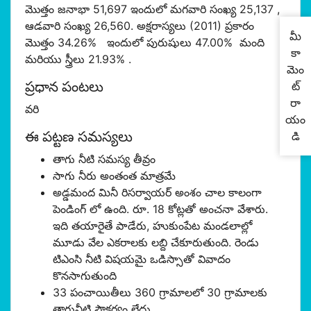
మొత్తం జనాభా 51,697 ఇందులో మగవారి సంఖ్య 25,137 ,
ఆడవారి సంఖ్య 26,560. అక్షరాస్యలు (2011) ప్రకారం
మీ
మొత్తం 34.26% ఇందులో పురుషులు 47.00% మంది
కా
మరియు స్త్రీలు 21.93% .
మెం
ప్రధాన పంటలు
ట్
రా
వరి
యం
ఈ పట్టణ సమస్యలు
డి
తాగు నీటి సమస్య తీవ్రం
సాగు నీరు అంతంత మాత్రమే
అడ్డమంద మినీ రిసర్వాయర్ అంశం చాల కాలంగా
పెండింగ్ లో ఉంది. రూ. 18 కోట్లతో అంచనా వేశారు.
ఇది తయారైతే పాడేరు, హుకుంపేట మండలాల్లో
మూడు వేల ఎకరాలకు లబ్ది చేకూరుతుంది. రెండు
టిఎంసి నీటి విషయమై ఒడిస్సాతో వివాదం
కొనసాగుతుంది
33 పంచాయితీలు 360 గ్రామాలలో 30 గ్రామాలకు
తాగునీటి సౌకర్యం లేదు