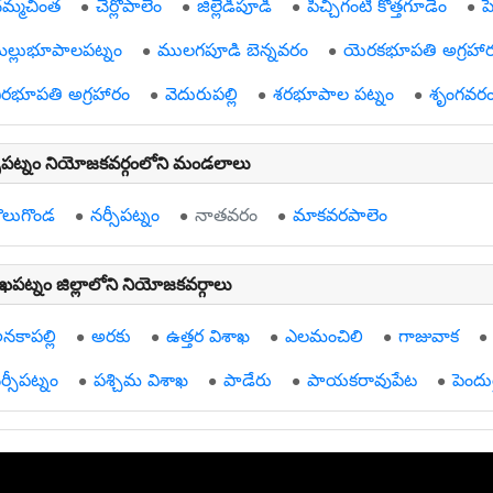
మ్మచింత
చెర్లోపాలెం
జిల్లెడిపూడి
పిచ్చిగంటి కొత్తగూడెం
ప
ల్లుభూపాలపట్నం
ములగపూడి బెన్నవరం
యెరకభూపతి అగ్రహా
ీరభూపతి అగ్రహారం
వెదురుపల్లి
శరభూపాల పట్నం
శృంగవర
సీపట్నం నియోజకవర్గంలోని మండలాలు
ొలుగొండ
నర్సీపట్నం
నాతవరం
మాకవరపాలెం
ాఖపట్నం జిల్లాలోని నియోజకవర్గాలు
నకాపల్లి
అరకు
ఉత్తర విశాఖ
ఎలమంచిలి
గాజువాక
ర్సీపట్నం
పశ్చిమ విశాఖ
పాడేరు
పాయకరావుపేట
పెందుర్