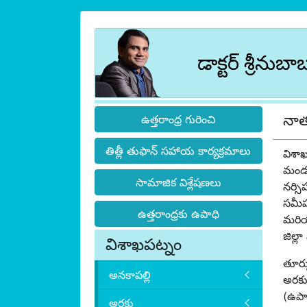
డాక్టర్ శ్రీనుబా
నా
ఉత్తరాంధ్ర గురించి
తిత్లీ తుఫాన్ సహాయ కార్యక్రమాలు
విశా
మండల
సామాజిక విశ్లేషణలు
నర్స
సమీప
ఉత్తరాంధ్రకు ఉపాధి
మరియు
జిల్ల
విశాఖపట్నం
తూర్ప
అనకాపల్లి
అరకు
(ఉపా
అరకు