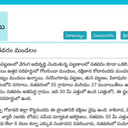
బు
విశాఖపట్నం
విజయనగరం
శ్ర
తవరం మండలం
ఖపట్టణంలో వేగంగ అభివృద్ధి చెందుతున్న పట్టణాలలో నతవరం కూడా ఒక
ం ఉత్తర సరిహద్దులో గోలగుండా మండలం, దక్షిణాన కోటానందరు మండలం,
ిపట్నం మండలం ఉన్నాయి. నరసింగరావు పట్టణం, తుని పట్టణం, పిఠాపురం
ంలోని నగరాలు. నతవరంలో 35 గ్రామాలు మరియు 27 పంచాయితీలు ఉన్
 నతవరం అతిపెద్ద గ్రామం. ఇది 30 మీ ఎత్తులో ఉంది (ఎత్తులో). ఈ స్థ
ా సరిహద్దులో ఉంది.
ు గోదావరి జిల్లా కొట్టనందరు ఈ ప్రాంతానికి దక్షిణం వైపు ఉంది. కాకినాడ
 వ్యాలీ (అరకు లోయ) సమీప పర్యాటక ఆకర్షణలు. నతవరం 30 మీ ఎత్తులో
ధి లేదా 6 నెలల కన్నా ఎక్కువ సంపాదన) వివరించారు, నతవరంలో సుమా