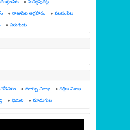
ెదజగ్గంపేట
మన్యపురట్ల
రం
రాజుపేట అగ్రహారం
వలసంపేట
ం
సరుగుడు
చోడవరం
తూర్పు విశాఖ
దక్షిణ విశాఖ
తి
భీమిలి
మాడుగుల