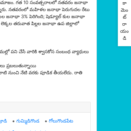
త సమాజం. గత 10 సంవత్సరాలలో నతవరం జనాభా
కా
ఉన్నారు. నతవరంలో మహిళల జనాభా పెరుగుదల రేటు
మెం
 జనాభా 3% పెరిగింది; షెడ్యూల్ కుల జనాభా
ట్
ా లెక్కల తరువాత పిల్లల జనాభా ఉప జిల్లాలో
రా
యం
డి
ల్లో పని చేసే వారికి శ్వాసకోస సంబంధ వ్యాధులు
లు ప్రబలుతున్నాయి
టి నుంచి నేటి వరకు పూడిక తీయలేదు. రాతి
ూడి
గుమ్మిడిగొండ
గోలుగొండపేట