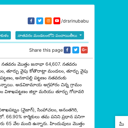
/drsrinubabu
ీకాకుళం
నాతవరం మండలంలోని పంచాయితీలు
Share this page
టి. నతవరం మొత్తం జనాభా 64,607. నతవరం
 తూర్పు వైపు కోతౌరాట్లా మండలం, తూర్పు వైపు
 పట్టణం, అనకాపల్లి పట్టణం నతవరంకు
నాయి. అడవికామాయ అగ్రహారం చిన్న గ్రామం
లం విశాఖపట్టణం జిల్లా మరియు తూర్పు గోదావరి
, విశాఖపట్నం (వైజాగ్), సింహాచలం, అనంతగిరి,
. 66.90% కార్మికులు తమ పనిని ప్రధాన పనిగా
రు 65 వేల మంది ఉన్నారు. హిందువులు మొత్తం
మీ