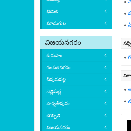
చ
భీమిలి
మ
మాడుగుల
వ
విజయనగరం
నర్
కురుపాం
గ
గజపతినగరం
విశ
చీపురుపల్లి
అ
నెల్లిమర్ల
న
పార్వతీపురం
బొబ్బిలి
విజయనగరం