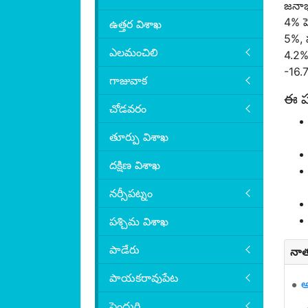
జనాభ
4% ప
ఉత్తర విశాఖ
5%, 
ఎలమంచిలి
4.2% 
-16.7
గాజువాక
ఈ ప
చోడవరం
తూర్పు విశాఖ
దక్షిణ విశాఖ
నర్సీపట్నం
పశ్చిమ విశాఖ
పాడేరు
నాత
పాయకరావుపేట
అ
పెందుర్తి