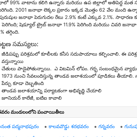
ాలో 99% వాటాను కలిగి ఉన్నారు మరియు ఉప జిల్లాలో అతిపెద్ద మ
ెరిగింది. 2001 జనాభా లెక్కల ప్రకారం ఇక్కడ మొత్తం 62 వేల మంది 
పురుషుల జనాభా పెరుగుదల రేటు 2.9% కంటే ఎక్కువ 2.1%. సాధారణ కుల
పెరిగింది; షెడ్యూల్ ట్రైబ్ జనాభా 11.9% పెరిగింది మరియు చివరి జనాభ
% తగ్గింది.
ట్టణ సమస్యలు:
జీడిపప్పు పరిశ్రమలో కూలీలకు కనీస సదుపాయాలు కల్పించాలి. ఈ పరిశ్రమ
వస్తున్నాయి
చేతులు పాడైపోతున్నాయి. ఎ విటమిన్ లోపం. గర్భ సంబంధమైన వ్యాధు
1973 నుంచి సేవలందిస్తున్న తాండవ జలాశయంలో పూడికలు తీయాలి. నా
పేర్పు కూడా దెబ్బతింది
తాండవ జలాశయాన్ని పర్యాటకంగా అభివృద్ధి చేయాలి
జూనియర్ కాలేజీ, ఐటిఐ కావాలి
వరం మండలంలోని పంచాయితీలు
నంత పద్మనాభపురం
కాలవవొడ్డు శరభవరం
గన్నవరం
గునుప