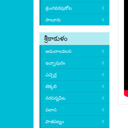
శ్రుంగవరపుకోట
సాలూరు
శ్రీకాకుళం
ఆమదాలవలస
ఇచ్ఛాపురం
ఎచ్చెర్ల
టెక్కలి
నరసన్నపేట
పలాస
పాతపట్నం