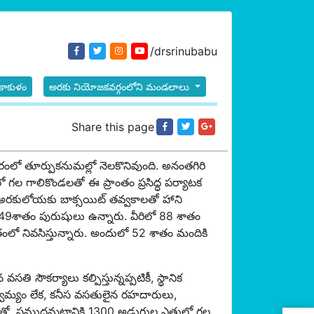
/drsrinubabu
రీకాకుళం
అరకు నియోజకవర్గంలోని మండలాలు
Share this page
ూరంలో తూర్పుకనుమల్లో నెలకొనివుంది. అనంతగిరి
ో గల గాలికొండలతో ఈ ప్రాంతం ప్రసిద్ధ పర్యాటక
ిన అరకులోయకు బాక్సయిట్ తవ్వకాలతో హాని
శాతం పురుషులు ఉన్నారు. వీరిలో 88 శాతం
ాంతంలో నివసిస్తున్నారు. అందులో 52 శాతం మందికి
 సౌకర్యాలు కల్పిస్తున్నప్పటికీ, స్థానిక
వామ్యం లేక, కనీస వసతులైన రహదారులు,
్ణంతో, సముద్రమట్టానికి 1300 అడుగుల ఎత్తులో గల