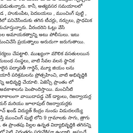
ఇష్టపడుతున్నారు. కానీ, అత్యవసర సమయాలలో
డ , హుకుంపేట, పెదబయలు , ముంచింగ్ పుట్టి ,
లో పనిచేసేందుకు తగిన టీచర్లు, నర్సులు, ప్రాధమిక
చూస్తున్నారు. వీరందరిని ఓట్లు వేసే
జనుల అమాయకత్వాన్ని అటు పోలీసులు. ఇటు
కి మంచిచేసే ప్రయత్నాలు అరుదుగా జరుగుతాయి.
న చర్యలు చేపట్టాలి. ముఖ్యంగా మౌలిక వసతులయిన
బంధ సంస్థలు, వాటి సేవల వలన స్థానిక
ైన పద్మావతీ గార్డెన్, మ్యూ జియం లను
యారీ పరిశ్రమలను ప్రోత్సహించి, వాటి అభివృద్ధికి
 అభివృద్ధి చేయాలి. ఏజెన్సీ ప్రాంతం లో
 అవకాశాలను పెంపొందిస్తాయి. మంచినీటి
కాలంగా వాయిదాపడ్డ చెక్ డ్యాంలు, రిజర్వాయర్ల
ాయర్ మరియు జూలాపుట్ రిజర్వాయర్లకు
మాచ్ ఖండ్ విద్యుత్ కేంద్రం నుండు విడుదలయ్యే
్తే ముంచింగ్ పుట్టి లోని 9 గ్రామాలకు సాగు, త్రాగు
ప్రాంతపు పిల్లల ఉన్నత విద్యాభివృద్ధికి తగినన్ని
ో పెట్టి, నిరంతరం పర్యవేక్షిస్తూ ఉండాలి. అప్పుడే