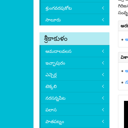
గిరి
శ్రుంగవరపుకోట
సంవృద
సాలూరు
అరక
శ్రీకాకుళం
అ
ఆమదాలవలస
విశ
ఇచ్ఛాపురం
అ
ఎచ్చెర్ల
న
టెక్కలి
నరసన్నపేట
పలాస
పాతపట్నం