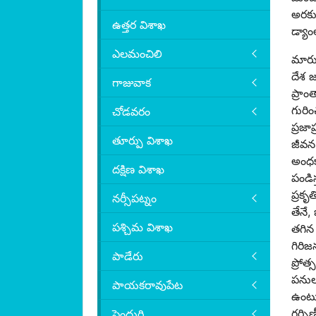
అరకు 
ఉత్తర విశాఖ
డ్యాం
ఎలమంచిలి
మారుమ
దేశ 
గాజువాక
ప్రాం
గురిం
చోడవరం
ప్రజా
తూర్పు విశాఖ
జీవన 
అంధక
దక్షిణ విశాఖ
పండి
ప్రకృ
నర్సీపట్నం
తేనే,
పశ్చిమ విశాఖ
తగిన 
గిరిజ
పాడేరు
ప్రోత
పనుల
పాయకరావుపేట
ఉంటుం
గర్భి
పెందుర్తి