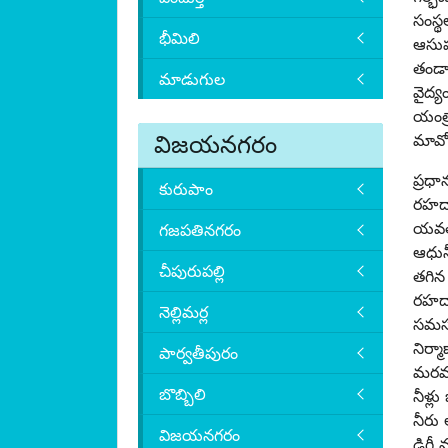
సంస్
భీమిలి
ఆసుప
తండాల
మాడుగుల
వైద్య
యంత్
విజయనగరం
మావోయ
ప్రధ
కురుపాం
రహదా
యవతక
గజపతినగరం
ఆధునీ
చీపురుపల్లి
తగిన 
రహదా
నెల్లిమర్ల
సమస్
నిర్
పార్వతీపురం
మరమ్మ
బొబ్బిలి
నీళ్ల
నీరు 
విజయనగరం
డిగ్ర