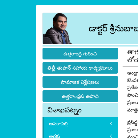
డాక్టర్ శ్రీనుబా
తాగ
ఉత్తరాంధ్ర గురించి
లోయ
తిత్లీ తుఫాన్ సహాయ కార్యక్రమాలు
ఆంధ్ర
కొండల
సామాజిక విశ్లేషణలు
ప్రదే
పొంచ
ఉత్తరాంధ్రకు ఉపాధి
ప్రజల
విశాఖపట్నం
మాత్
ప్రసి
అనకాపల్లి
ప్రజ
అరకు
మంచిన