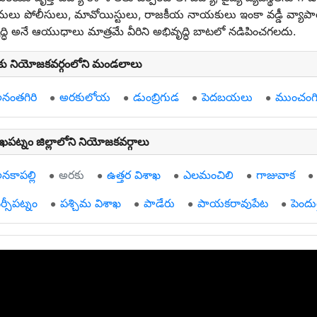
జనులు పోలీసులు, మావోయిస్టులు, రాజకీయ నాయకులు ఇంకా వడ్డీ వ్యాపా
్ధి అనే ఆయుధాలు మాత్రమే వీరిని అభివృద్ధి బాటలో నడిపించగలదు.
ు నియోజకవర్గంలోని మండలాలు
నంతగిరి
అరకులోయ
డుంబ్రిగుడ
పెదబయలు
ముంచంగిప
ాఖపట్నం జిల్లాలోని నియోజకవర్గాలు
నకాపల్లి
అరకు
ఉత్తర విశాఖ
ఎలమంచిలి
గాజువాక
ర్సీపట్నం
పశ్చిమ విశాఖ
పాడేరు
పాయకరావుపేట
పెందుర్