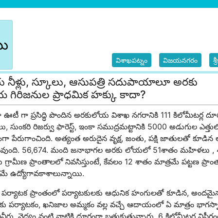
బు
విశాఖపట్నం
విజయనగరం
శ్
ు నీళ్లు, స్కూలు, ఆసుపత్రి సదుపాయాలూ అరకు
 గిరిజనుల ప్రాధమిక హక్కు కాదా?
ా ఊటీ గా ప్రసిద్ధి పొందిన అరకులోయ విశాఖ నగరానికి 111 కిలోమీటర్ల ద
ు, సుంకరి రిజర్వు ఫారెస్ట్, ఇంకా సముద్రమట్టానికి 5000 అడుగుల ఎత్తుల
శంగా పేరుగాంచింది. అత్యంత అరుదైన వృక్ష, జంతు, పక్షి జాతులతో కూడ
ివుంది. 56,674. మంది జనాభాగల అరకు లోయలో 51శాతం మహిళలు , 49
ు గ్రామీణ ప్రాంతాలలో నివసిస్తుంటే, కేవలం 12 శాతం మాత్రమే పట్టణ ప్ర
రమే ఉద్యోగావకాశాలున్నాయి.
ద్ద పర్యాటక ప్రాంతంలో పర్యాటకులకు ఆధునిక హంగులతో కూడిన, అందమైన వసతి
లకు పర్యాటకం, ఖనిజాల అమ్మకం వల్ల వచ్చే ఆదాయంలో ఏ మాత్రం భాగస్
ీరు, వైద్యం వంటి వాటికి దూరంగా బతుకుతున్నారు. 6 కిలోమీటర్ల విస్తీర