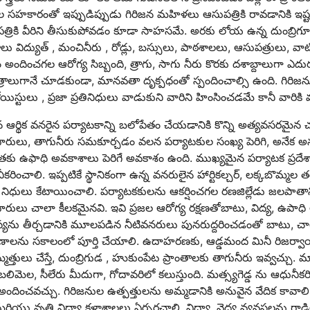
థల సహకారంతో ఇప్పుడిప్పుడు గిరిజన మహిళలు ఆసుపత్రికి రావడానికి 
త్రికి వీరిని తీసుకుపోవడం కూడా సాహసమే. అరకు లోయ ఉన్న దుంబ్రిగూ
ు విద్యుత్ , మంచినీరు , రోడ్లు, బస్సులు, పాఠశాలలు, ఆసుపత్రులు, వాటి
ం అందించగల ఆరోగ్య సిబ్బంది, త్రాగు, సాగు నీరు కొరకు దశాబ్దాలుగా ఎదురు
రాలుగానే చూడకుండా, మానవతా దృక్పధంతో స్పందించాల్సి ఉంది. గిరి
ిస్టులు , ప్రజా ప్రతినిధులు వాడుకుని వారిని హింసించడమే కానీ వారి
ాన ఆర్థిక వనరైన పర్యాటకాన్ని బలోపేతం చేయడానికి కొన్ని అత్యవసరమై
రులు, తాగునీరు సమకూర్చడం వలన పర్యాటకుల సంఖ్య పెరిగి, అనేక అను
ు ఉఫాధి అవకాశాలు పెరిగే అవకాశం ఉంది. ముఖ్యమైన పర్యాటక ప్రదేశాల
కరించాలి. ఇప్పటికే స్థానికంగా ఉన్న వనరులైన హార్టికల్చర్, లక్కబొమ్మల త
నిధులు కేటాయించాలి. పర్యాటకకులను ఆకర్షించగల రణజిల్లేడు జలపాతాన్ని
రులు చాలా కీలకమైనవి. ఇవి ప్రజల ఆరోగ్య రక్షణతోబాటు, విద్య, ఉపాధి
యను తీర్చడానికి మూలపడిన నీటివనరులు పునరుద్దరించడంతో బాటు, చాలా
మాణాలను సకాలంలో పూర్తి చేయాలి. ఉదాహరణకు, ఆడ్డమంద మినీ రిజర్వ
త్తులు చేస్తే, దుంబ్రిగుడ , హుకుంపేట ప్రాంతాలకు తాగునీరు ఇవ్వచ్చు. 
ు బలిమెల, సీలేరు మీదుగా, గోదావరిలో కలుస్తుంది. మత్స్యగెడ్డ ను ఆధునీకరిస
అందించవచ్చు. గిరిజనుల ఉత్పత్తులను అమ్మడానికి అనువైన వేదిక కావాలి. ఈ 
ీ మరియు వృత్తి విద్యా కళాశాలలు ఏర్పరచాలి. విద్యా, వైద్య వ్యవస్థలను గాడిల