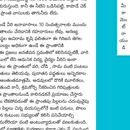
మీ
్తుంది. కానీ ఈ నీటిని ఒడిసిపట్టి, కాపాడే చెక్
కా
 ప్రాంత వాసులకు తాగునీరు లేదు.
మెం
గా ఉండే వీరి జనావాసాలు 10 సంవత్సరాలకు ముందు
ట్
ంతాలను చేరడానికి రహదారులు లేవు. అరణ్య
రా
సంస్థల అవిరామ కృషి ఫలితంగా ఈ గిరిజన తెగల
యం
బల్యం అధికంగా ఉండే ఈ ప్రాంతానికి
డి
ఈ ప్రజలు జనజీవన స్రవంతిలో కలిసినప్పటికీ, వారి
 లేని ఆధునిక విద్య, వైద్యం వీరిని ఇంకా
ెగలు ఈ ప్రాంతంలో వరి, చోడి , సామ వంటి పంటలు
్ధతులు తెలియవు. పురాతన పద్ధతులు అన్నిరకాల
దాయం అంతంతమాత్రమే. అడవులలో దొరికే మూలికలు,
 కానీ, శ్రమకోర్చి సేకరించిన గిరిపుత్రులకు
 ఈ ప్రాంతాలనుండి కాలినడకనే ప్రయాణం చేస్తారు
ులు లేకపోవడంతో ఈ ప్రాంతపు పిల్లలను చదువువైపు
ి పిల్లలు చిన్న వయస్సులోనే ఇంటి పనులు, పొలం
న కుటుంబ సభ్యులతో కలిసి పనిచేయాల్సి
స్తే మలేరియా వంటి అంటువ్యాధులతో వణుకుతుంది.
ంతంలో మాతాశిశు మరణాలు కూడా ఎక్కువే. స్వచ్చంద