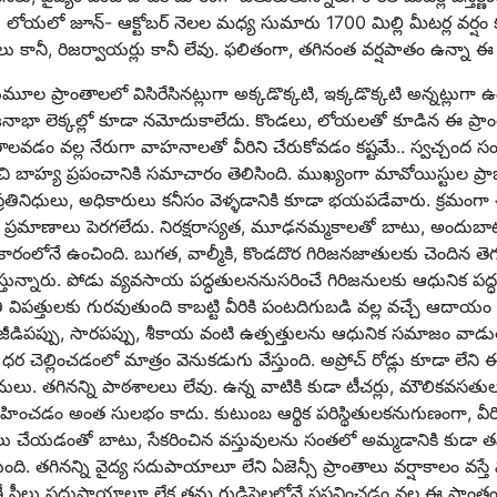
లోయలో జూన్- ఆక్టోబర్ నెలల మధ్య సుమారు 1700 మిల్లి మీటర్ల వర్షం కురుస
లు కానీ, రిజర్వాయర్లు కానీ లేవు. ఫలితంగా, తగినంత వర్షపాతం ఉన్నా ఈ
ూల ప్రాంతాలలో విసిరేసినట్లుగా అక్కడొక్కటి, ఇక్కడొక్కటి అన్నట్లు
జనాభా లెక్కల్లో కూడా నమోదుకాలేదు. కొండలు, లోయలతో కూడిన ఈ ప్రా
తాలవడం వల్ల నేరుగా వాహనాలతో వీరిని చేరుకోవడం కష్టమే.. స్వచ్చంద 
చి బాహ్య ప్రపంచానికి సమాచారం తెలిసింది. ముఖ్యంగా మావోయిస్టుల ప్రా
ప్రతినిధులు, అధికారులు కనీసం వెళ్ళడానికి కూడా భయపడేవారు. క్రమంగా 
ప్రమాణాలు పెరగలేదు. నిరక్షరాస్యత, మూఢనమ్మకాలతో బాటు, అందుబాటులో
ారంలోనే ఉంచింది. బుగత, వాల్మీకి, కొండదొర గిరిజనజాతులకు చెందిన త
స్తున్నారు. పోడు వ్యవసాయ పద్ధతులననుసరించే గిరిజనులకు ఆధునిక పద
తి విపత్తులకు గురవుతుంది కాబట్టి వీరికి పంటదిగుబడి వల్ల వచ్చే ఆ
 జీడిపప్పు, సారపప్పు, శీకాయ వంటి ఉత్పత్తులను ఆధునిక సమాజం వాడుతుంది
ధర చెల్లించడంలో మాత్రం వెనుకడుగు వేస్తుంది. అప్రోచ్ రోడ్లు కూడా లేని
నులు. తగినన్ని పాఠశాలలు లేవు. ఉన్న వాటికి కుడా టీచర్లు, మౌలికవసత
్సహించడం అంత సులభం కాదు. కుటుంబ ఆర్థిక పరిస్థితులకనుగుణంగా, వీర
ు చేయడంతో బాటు, సేకరించిన వస్తువులను సంతలో అమ్మడానికి కుడా త
ది. తగినన్ని వైద్య సదుపాయాలూ లేని ఏజెన్సీ ప్రాంతాలు వర్షాకాలం వ
ణీ స్త్రీలు సదుపాయాలూ లేక తమ గుడిసెలలోనే ప్రసవించడం వల్ల ఈ ప్రా