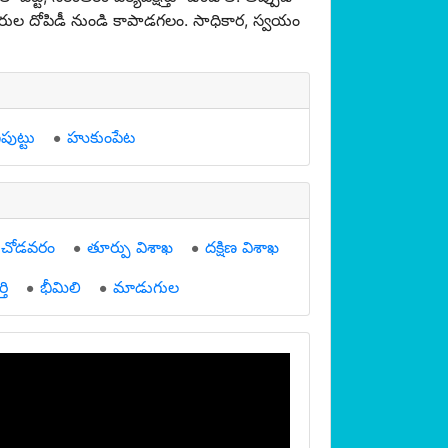
రుల దోపిడీ నుండి కాపాడగలం. సాధికార, స్వయం
ుట్టు
హుకుంపేట
చోడవరం
తూర్పు విశాఖ
దక్షిణ విశాఖ
తి
భీమిలి
మాడుగుల