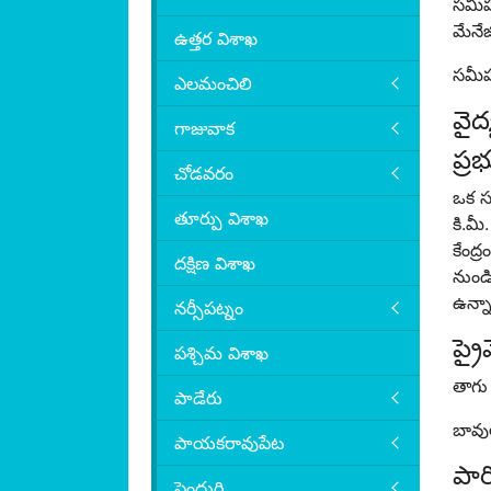
సమీప 
మేనేజ
ఉత్తర విశాఖ
సమీప 
ఎలమంచిలి
వైద
గాజువాక
ప్ర
చోడవరం
ఒక సం
తూర్పు విశాఖ
కి.మీ
కేంద్
దక్షిణ విశాఖ
నుండి
ఉన్నా
నర్సీపట్నం
ప్ర
పశ్చిమ విశాఖ
తాగు 
పాడేరు
బావు
పాయకరావుపేట
పార
పెందుర్తి