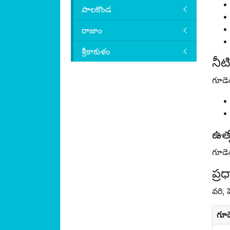
పాలకొండ
రాజాం
శ్రీకాకుళం
నీట
గూడె
ఉత్ప
గూడెం
ప్ర
వరి,
గూడ