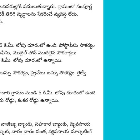
వనరుల్లోకి వదులుతున్నారు. గ్రామంలో సంపూర్ణ
రిగి వ్యర్థాలను సేకరించే వ్యవస్థ లేదు.
ు.
ి 5 కి.మీ. లోపు దూరంలో ఉంది. పోస్టాఫీసు సౌకర్యం
న్ ఆఫీసు, మొబైల్ ఫోన్ మొదలైన సౌకర్యాలు
ి 5 కి.మీ. లోపు దూరంలో ఉన్నాయి.
్సు సౌకర్యం, ప్రైవేటు బస్సు సౌకర్యం, రైల్వే
హదారి గ్రామం నుండి 5 కి.మీ. లోపు దూరంలో ఉంది.
 రోడ్లు, కంకర రోడ్లు ఉన్నాయి.
వాణిజ్య బ్యాంకు, సహకార బ్యాంకు, వ్యవసాయ
్కెట్, వారం వారం సంత, వ్యవసాయ మార్కెటింగ్