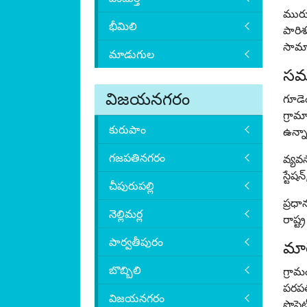
మురుగ
భీమిలి
పారిశ
సామాజ
మాడుగుల
సమా
విజయనగరం
గూడెం
గ్రామ
కురుపాం
ఉన్నా
గజపతినగరం
వ్యవస
స్టేష
చీపురుపల్లి
ప్రధా
నెల్లిమర్ల
రాష్ట
పార్వతీపురం
మార
బొబ్బిలి
గ్రా
పరపత
విజయనగరం
సొసైట