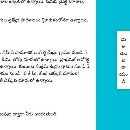
కళాశాల టెక్కలిలో ఉన్నాయి. సమీప వైద్య కళాశాల,
ంగుల ప్రత్యేక పాఠశాల‌లు శ్రీకాకుళంలోనూ ఉన్నాయి.
మీ
కా
రు. సమీప సామాజిక ఆరోగ్య కేంద్రం గ్రామం నుండి 5
మెం
 కి.మీ. లోపు దూరంలో ఉన్నాయి. ప్రాథమిక ఆరోగ్య
ట్
 ఉన్నాయి. కుటుంబ సంక్షేమ కేంద్రం గ్రామం నుండి 5
రా
గ్రామం నుండి 10 కి.మీ. కంటే ఎక్కువ దూరంలో
యం
కంటే ఎక్కువ దూరంలో ఉన్నాయి.
డి
ంపుల ద్వారా నీరు అందుతుంది.