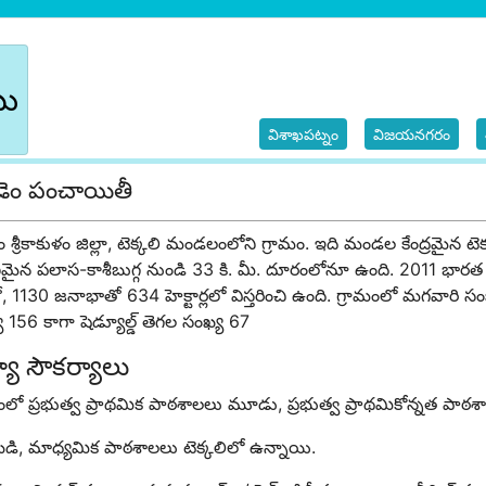
బు
విశాఖపట్నం
విజయనగరం
ెం పంచాయితీ
 శ్రీకాకుళం జిల్లా, టెక్కలి మండలంలోని గ్రామం. ఇది మండల కేంద్రమైన ట
ణమైన పలాస-కాశీబుగ్గ నుండి 33 కి. మీ. దూరంలోనూ ఉంది. 2011 భార
ో, 1130 జనాభాతో 634 హెక్టార్లలో విస్తరించి ఉంది. గ్రామంలో మగవారి స
 156 కాగా షెడ్యూల్డ్ తెగల సంఖ్య 67
్యా సౌకర్యాలు
ంలో ప్రభుత్వ ప్రాథమిక పాఠశాలలు మూడు, ప్రభుత్వ ప్రాథమికోన్నత పాఠ
డి, మాధ్యమిక పాఠశాల‌లు టెక్కలిలో ఉన్నాయి.