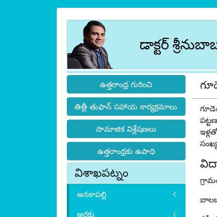
డాక్టర్ శ్రీనుబా
గూడ
ఉత్తరాంధ్ర గురించి
తిత్లీ తుఫాన్ సహాయ కార్యక్రమాలు
గూడెం
పట్ట
సామాజిక విశ్లేషణలు
ఇళ్లత
సంఖ్య
ఉత్తరాంధ్రకు ఉపాధి
విద
విశాఖపట్నం
గ్రామ
అనకాపల్లి
బాలబ
అరకు