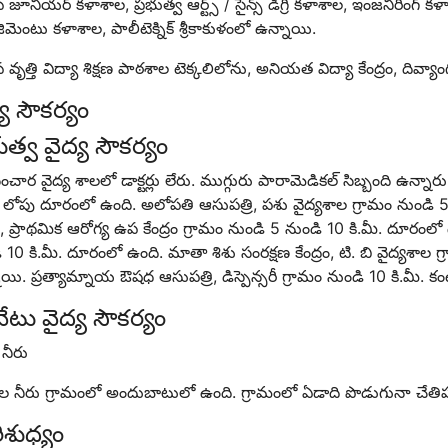
జూనియర్ కళాశాల, ప్రభుత్వ ఆర్ట్స్ / సైన్స్ డిగ్రీ కళాశాల, ఇంజనీరింగ్ 
ిమెంటు కళాశాల, పాలీటెక్నిక్ శ్రీకాకుళంలో ఉన్నాయి.
వృత్తి విద్యా శిక్షణ పాఠశాల టెక్కలిలోను, అనియత విద్యా కేంద్రం, దివ్యా
్య
సౌకర్యం
భుత్వ వైద్య సౌకర్యం
చార వైద్య శాలలో డాక్టర్లు లేరు. ముగ్గురు పారామెడికల్ సిబ్బంది ఉన్నా
. లోపు దూరంలో ఉంది. అలోపతి ఆసుపత్రి, పశు వైద్యశాల గ్రామం నుండి 5
రం, ప్రాథమిక ఆరోగ్య ఉప కేంద్రం గ్రామం నుండి 5 నుండి 10 కి.మీ. దూరంలో
 10 కి.మీ. దూరంలో ఉంది. మాతా శిశు సంరక్షణ కేంద్రం, టి. బి వైద్యశాల 
యి. ప్రత్యామ్నాయ ఔషధ ఆసుపత్రి, డిస్పెన్సరీ గ్రామం నుండి 10 కి.మీ. 
ైవేటు వైద్య సౌకర్యం
నీరు
ల నీరు గ్రామంలో అందుబాటులో ఉంది. గ్రామంలో ఏడాది పొడుగునా చేతిప
ిశుధ్యం