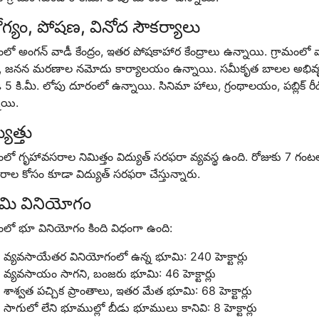
గ్యం, పోషణ, వినోద సౌకర్యాలు
ంలో అంగన్ వాడీ కేంద్రం, ఇతర పోషకాహార కేంద్రాలు ఉన్నాయి. గ్రామంలో వార
షన్, జనన మరణాల నమోదు కార్యాలయం ఉన్నాయి. సమీకృత బాలల అభివృద్ధ
 5 కి.మీ. లోపు దూరంలో ఉన్నాయి. సినిమా హాలు, గ్రంథాలయం, పబ్లిక్ రీ
ాయి.
యుత్తు
మంలో గృహావసరాల నిమిత్తం విద్యుత్ సరఫరా వ్యవస్థ ఉంది. రోజుకు 7 గ
ల కోసం కూడా విద్యుత్ సరఫరా చేస్తున్నారు.
మి వినియోగం
ంలో భూ వినియోగం కింది విధంగా ఉంది:
వ్యవసాయేతర వినియోగంలో ఉన్న భూమి: 240 హెక్టార్లు
వ్యవసాయం సాగని, బంజరు భూమి: 46 హెక్టార్లు
శాశ్వత పచ్చిక ప్రాంతాలు, ఇతర మేత భూమి: 68 హెక్టార్లు
సాగులో లేని భూముల్లో బీడు భూములు కానివి: 8 హెక్టార్లు