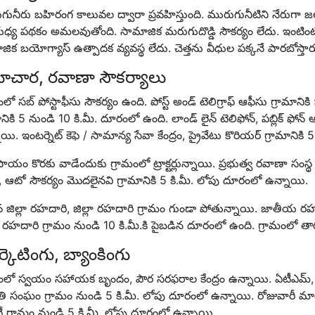
ునీరు బహిరంగ కాలువల ద్వారా ప్రవహిస్తుంది. మురుగునీటిని నేరుగా జల
ుధ్య పథకం అమలవుతోంది. సామాజిక మరుగుదొడ్డి సౌకర్యం లేదు. ఇంటింటికీ తి
ిక బయోగ్యాస్ ఉత్పాదక వ్యవస్థ లేదు. చెత్తను వీధుల పక్కనే పారబోస్తార
చార, రవాణా సౌకర్యాలు
లో సబ్ పోస్టాఫీసు సౌకర్యం ఉంది. పోస్ట్ అండ్ టెలిగ్రాఫ్ ఆఫీసు గ్రామానిక
ానికి 5 నుండి 10 కి.మీ. దూరంలో ఉంది. లాండ్ లైన్ టెలిఫోన్, పబ్లిక్ ఫో
యి. ఇంటర్నెట్ కెఫె / సామాన్య సేవా కేంద్రం, ప్రైవేటు కొరియర్ గ్రామానిక
ాయం కొరకు వాడేందుకు గ్రామంలో ట్రాక్టర్లున్నాయి. ప్రభుత్వ రవాణా సంస్థ బస
న్, ఆటో సౌకర్యం మొదలైనవి గ్రామానికి 5 కి.మీ. లోపు దూరంలో ఉన్నాయి.
న జిల్లా రహదారి, జిల్లా రహదారి గ్రామం గుండా పోతున్నాయి. జాతీయ ర
్ర రహదారి గ్రామం నుండి 10 కి.మీ.కి పైబడిన దూరంలో ఉంది. గ్రామంలో తారు
్కెటింగు, బ్యాంకింగు
మంలో స్వయం సహాయక బృందం, పౌర సరఫరాల కేంద్రం ఉన్నాయి. ఏటీఎమ్, 
ి సంఘం గ్రామం నుండి 5 కి.మీ. లోపు దూరంలో ఉన్నాయి. రోజువారీ మార
ీ గ్రామం నుండి 5 కి.మీ. లోపు దూరంలో ఉన్నాయి.