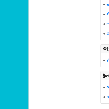
అ
న
బ
వ
టెక
క
శ్రీ
ర