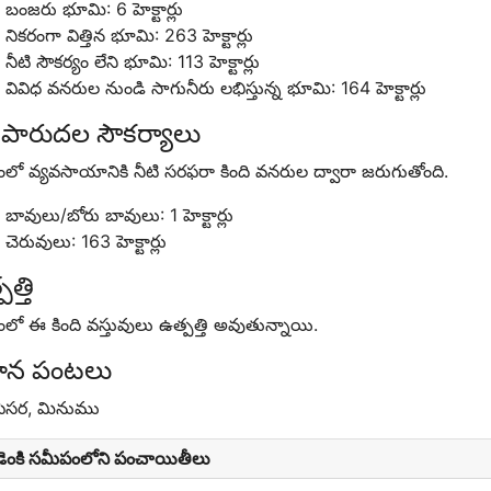
బంజరు భూమి: 6 హెక్టార్లు
నికరంగా విత్తిన భూమి: 263 హెక్టార్లు
నీటి సౌకర్యం లేని భూమి: 113 హెక్టార్లు
వివిధ వనరుల నుండి సాగునీరు లభిస్తున్న భూమి: 164 హెక్టార్లు
ిపారుదల సౌకర్యాలు
ంలో వ్యవసాయానికి నీటి సరఫరా కింది వనరుల ద్వారా జరుగుతోంది.
బావులు/బోరు బావులు: 1 హెక్టార్లు
చెరువులు: 163 హెక్టార్లు
త్తి
లో ఈ కింది వస్తువులు ఉత్పత్తి అవుతున్నాయి.
ధాన పంటలు
 పెసర, మినుము
ెంకి సమీపంలోని పంచాయితీలు