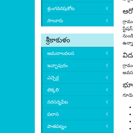
శ్రుంగవరపుకోట
ఆరో
సాలూరు
గ్రామ
స్టే
నుండి
శ్రీకాకుళం
ఉన్న
ఆమదాలవలస
విద్
ఇచ్ఛాపురం
గ్రా
అవసరా
ఎచ్చెర్ల
భూ
టెక్కలి
గూడె
నరసన్నపేట
పలాస
పాతపట్నం