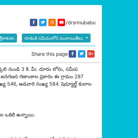
/drsrinubabu
శ్రీకాకుళం
గూడెంకి సమీపంలోని పంచాయితీలు
Share this page
ెక్కలి నుండి 3 కి. మీ. దూరం లోను, సమీప
త జనగణన గణాంకాల ప్రకారం ఈ గ్రామం 287
ంఖ్య 546, ఆడవారి సంఖ్య 584. షెడ్యూల్డ్ కులాల
శాల ఒకటి ఉన్నాయి.