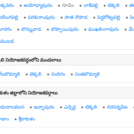
క్కవరం
అయోధ్యాపురం
గూడెం
చాకిపల్లి
టెక్కలి
త
రసింగపల్లి
పరశురాంపురం
పాత నౌపాడ
పెద్దరోకల్లపల్లి
పె
ూరగం
బొన్నువాడ
బొప్పాయిపురం
ముఖలింగాపురం
మ
ేములడ
్కలి నియోజకవర్గంలోని మండలాలు
ోటబొమ్మాళి
టెక్కలి
నందిగం
సంతబొమ్మాళి
కాకుళం జిల్లాలోని నియోజకవర్గాలు
ఆమదాలవలస
ఇచ్ఛాపురం
ఎచ్చెర్ల
టెక్కలి
నరసన్నపేట
ాజాం
శ్రీకాకుళం