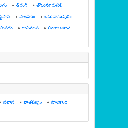
లగం
తిర్లంగి
తొలుసూరుపల్లి
ద్దసాన
పోలవరం
బఘవానుపురం
ేఘవరం
రావివలస
లింగాలవలస
పలాస
పాతపట్నం
పాలకొండ