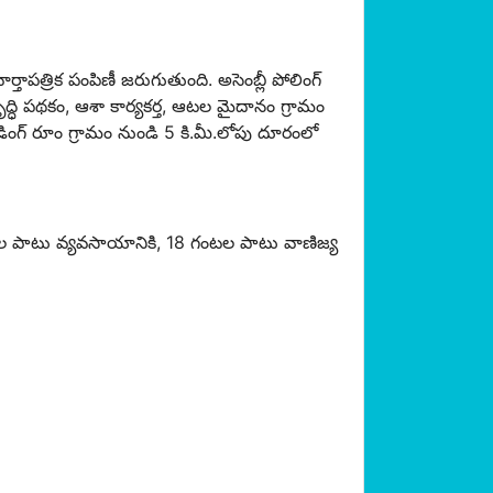
్తాపత్రిక పంపిణీ జరుగుతుంది. అసెంబ్లీ పోలింగ్
ి పథకం, ఆశా కార్యకర్త, ఆటల మైదానం గ్రామం
డింగ్ రూం గ్రామం నుండి 5 కి.మీ.లోపు దూరంలో
ంటల పాటు వ్యవసాయానికి, 18 గంటల పాటు వాణిజ్య