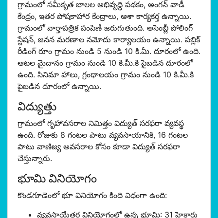
గ్రామంలో సమీకృత బాలల అభివృద్ధి పథకం, అంగన్ వాడీ
కేంద్రం, ఇతర పోషకాహార కేంద్రాలు, ఆశా కార్యకర్త ఉన్నాయి.
గ్రామంలో వార్తాపత్రిక పంపిణీ జరుగుతుంది. అసెంబ్లీ పోలింగ్
స్టేషన్, జనన మరణాల నమోదు కార్యాలయం ఉన్నాయి. పబ్లిక్
రీడింగ్ రూం గ్రామం నుండి 5 నుండి 10 కి.మీ. దూరంలో ఉంది.
ఆటల మైదానం గ్రామం నుండి 10 కి.మీ.కి పైబడిన దూరంలో
ఉంది. సినిమా హాలు, గ్రంథాలయం గ్రామం నుండి 10 కి.మీ.కి
పైబడిన దూరంలో ఉన్నాయి.
విద్యుత్తు
గ్రామంలో గృహావసరాల నిమిత్తం విద్యుత్ సరఫరా వ్యవస్థ
ఉంది. రోజుకు 8 గంటల పాటు వ్యవసాయానికి, 16 గంటల
పాటు వాణిజ్య అవసరాల కోసం కూడా విద్యుత్ సరఫరా
చేస్తున్నారు.
భూమి వినియోగం
కొండగూడెంలో భూ వినియోగం కింది విధంగా ఉంది:
వ్యవసాయేతర వినియోగంలో ఉన్న భూమి: 31 హెక్టార్లు