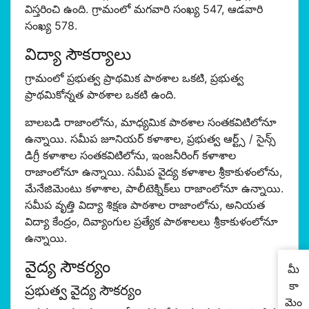
విస్తరించి ఉంది. గ్రామంలో మగవారి సంఖ్య 547, ఆడవారి
సంఖ్య 578.
విద్యా సౌకర్యాలు
గ్రామంలో ప్రభుత్వ ప్రాథమిక పాఠశాల ఒకటి, ప్రభుత్వ
ప్రాథమికోన్నత పాఠశాల ఒకటి ఉంది.
బాలబడి రాజాంలోను, మాధ్యమిక పాఠశాల సంతకవిటిలోనూ
ఉన్నాయి. సమీప జూనియర్ కళాశాల, ప్రభుత్వ ఆర్ట్స్ / సైన్స్
డిగ్రీ కళాశాల సంతకవిటిలోను, ఇంజనీరింగ్ కళాశాల
రాజాంలోనూ ఉన్నాయి. సమీప వైద్య కళాశాల శ్రీకాకుళంలోను,
మేనేజిమెంటు కళాశాల, పాలీటెక్నిక్‌లు రాజాంలోనూ ఉన్నాయి.
సమీప వృత్తి విద్యా శిక్షణ పాఠశాల రాజాంలోను, అనియత
విద్యా కేంద్రం, దివ్యాంగుల ప్రత్యేక పాఠశాల‌లు శ్రీకాకుళంలోనూ
ఉన్నాయి.
వైద్య సౌకర్యం
మీ
కా
ప్రభుత్వ వైద్య సౌకర్యం
మెం