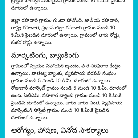
ట్రాక్టరు సౌకర్యం మొదలైనవి గ్రామం నుండి 10 కి.మీ.కి పైబడిన
దూరంలో ఉన్నాయి.
జిల్లా రహదారి గ్రామం గుండా పోతోంది. జాతీయ రహదారి,
రాష్ట్ర రహదారి, ప్రధాన జిల్లా రహదారి గ్రామం నుండి 10
కి.మీ.కి పైబడిన దూరంలో ఉన్నాయి. గ్రామంలో తారు రోడ్లు,
కంకర రోడ్లు ఉన్నాయి.
మార్కెటింగు, బ్యాంకింగు
గ్రామంలో స్వయం సహాయక బృందం, పౌర సరఫరాల కేంద్రం
ఉన్నాయి. వాణిజ్య బ్యాంకు, వ్యవసాయ పరపతి సంఘం
గ్రామం నుండి 5 నుండి 10 కి.మీ. దూరంలో ఉన్నాయి.
రోజువారీ మార్కెట్ గ్రామం నుండి 5 నుండి 10 కి.మీ. దూరంలో
ఉంది. ఏటీఎమ్, సహకార బ్యాంకు గ్రామం నుండి 10 కి.మీ.కి
పైబడిన దూరంలో ఉన్నాయి. వారం వారం సంత, వ్యవసాయ
మార్కెటింగ్ సొసైటీ గ్రామం నుండి 10 కి.మీ.కి పైబడిన
దూరంలో ఉన్నాయి.
ఆరోగ్యం, పోషణ, వినోద సౌకర్యాలు