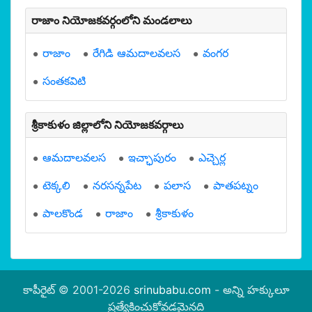
రాజాం నియోజకవర్గంలోని మండలాలు
రాజాం
రేగిడి ఆమదాలవలస
వంగర
సంతకవిటి
శ్రీకాకుళం జిల్లాలోని నియోజకవర్గాలు
ఆమదాలవలస
ఇచ్ఛాపురం
ఎచ్చెర్ల
టెక్కలి
నరసన్నపేట
పలాస
పాతపట్నం
పాలకొండ
రాజాం
శ్రీకాకుళం
కాపీరైట్ © 2001-2026
srinubabu.com
- అన్ని హక్కులూ
ప్రత్యేకించుకోవడమైనది