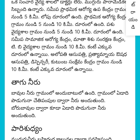
ఒక సంచార వైద్య శాలలో డాక్టర్లు లేరు. ముగ్గురు పారామెడికల్
ట్
సిబ్బంది ఉన్నారు. సమీప ప్రాథమిక ఆరోగ్య ఉప కేంద్రం గ్రామం
రా
నుండి 5 కి.మీ. లోపు దూరంలో ఉంది. ప్రాథమిక ఆరోగ్య కేంద్రం
యం
గ్రామం నుండి 5 నుండి 10 కి.మీ. దూరంలో ఉంది. పశు
డి
వైద్యశాల గ్రామం నుండి 5 నుండి 10 కి.మీ. దూరంలో ఉంది.
సమీప సామాజిక ఆరోగ్య కేంద్రం, మాతా శిశు సంరక్షణ కేంద్రం,
టి. బి వైద్యశాల గ్రామం నుండి 10 కి.మీ. కంటే ఎక్కువ
దూరంలో ఉన్నాయి. అలోపతి ఆసుపత్రి, ప్రత్యామ్నాయ ఔషధ
ఆసుపత్రి, డిస్పెన్సరీ, కుటుంబ సంక్షేమ కేంద్రం గ్రామం నుండి
10 కి.మీ. కంటే ఎక్కువ దూరంలో ఉన్నాయి.
తాగు నీరు
బావుల నీరు గ్రామంలో అందుబాటులో ఉంది. గ్రామంలో ఏడాది
పొడుగునా చేతిపంపుల ద్వారా నీరు అందుతుంది.
బోరుబావుల ద్వారా కూడా ఏడాది పొడుగునా నీరు
అందుతుంది.
పారిశుధ్యం
మురుగునీరు బహిరంగ కాలువల ద్వారా ప్రవహిస్తుంది.