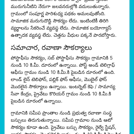
మురుగునీటిని నేరుగా జలవనరుల్లోకి వదులుతున్నారు.
గ్రామంలో సంపూర్ణ పారిశుధ్య పథకం అమలవుతోంది.
సామాజిక మరుగుదొడ్డి సౌకర్యం లేదు. ఇంటింటికీ తిరిగి
వ్యర్థాలను సేకరించే వ్యవస్థ లేదు. సామాజిక బయోగ్యాస్
ఉత్పాదక వ్యవస్థ లేదు. చెత్తను వీధుల పక్కనే పారబోస్తారు.
సమాచార, రవాణా సౌకర్యాలు
పోస్టాఫీసు సౌకర్యం, సబ్ పోస్టాఫీసు సౌకర్యం గ్రామానికి 5
నుండి 10 కి.మీ. దూరంలో ఉన్నాయి. పోస్ట్ అండ్ టెలిగ్రాఫ్
ఆఫీసు గ్రామం నుండి 10 కి.మీ.కి పైబడిన దూరంలో ఉంది.
లాండ్ లైన్ టెలిఫోన్, పబ్లిక్ ఫోన్ ఆఫీసు, మొబైల్ ఫోన్
మొదలైన సౌకర్యాలు ఉన్నాయి. ఇంటర్నెట్ కెఫె / సామాన్య
సేవా కేంద్రం, ప్రైవేటు కొరియర్ గ్రామం నుండి 10 కి.మీ.కి
పైబడిన దూరంలో ఉన్నాయి.
గ్రామానికి సమీప ప్రాంతాల నుండి ప్రభుత్వ రవాణా సంస్థ
బస్సులు తిరుగుతున్నాయి. సమీప గ్రామాల నుండి ఆటో
సౌకర్యం కూడా ఉంది. ప్రైవేటు బస్సు సౌకర్యం, రైల్వే స్టేషన్,