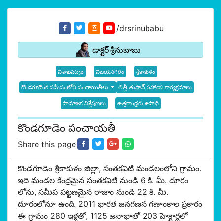
/drsrinubabu
డాక్టర్ శ్రీనుబాబు
విశాఖపట్నం
విజయనగరం
శ్రీకాకుళం
కొండగూడెంకి సమీపంలోని పంచాయితీలు
తిత్లీ తుఫాన్ సహాయ కార్యక్రమాలు
సామాజిక విశ్లేషణలు
ఉత్తరాంధ్రకు ఉపాధి
కొండగూడెం పంచాయతీ
Share this page
కొండగూడెం శ్రీకాకుళం జిల్లా, సంతకవిటి మండలంలోని గ్రామం.
ఇది మండల కేంద్రమైన సంతకవిటి నుండి 6 కి. మీ. దూరం
లోను, సమీప పట్టణమైన రాజాం నుండి 22 కి. మీ.
దూరంలోనూ ఉంది. 2011 భారత జనగణన గణాంకాల ప్రకారం
ఈ గ్రామం 280 ఇళ్లతో, 1125 జనాభాతో 203 హెక్టార్లలో