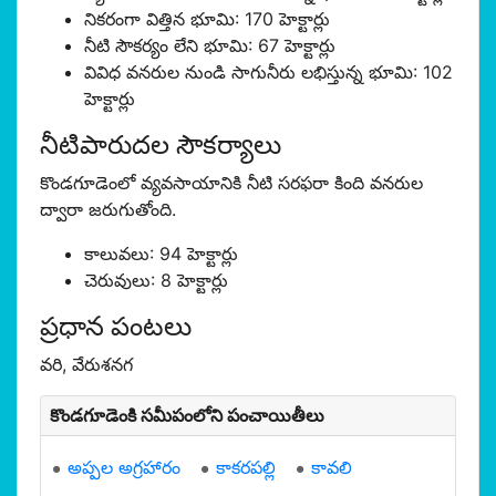
నికరంగా విత్తిన భూమి: 170 హెక్టార్లు
నీటి సౌకర్యం లేని భూమి: 67 హెక్టార్లు
వివిధ వనరుల నుండి సాగునీరు లభిస్తున్న భూమి: 102
హెక్టార్లు
నీటిపారుదల సౌకర్యాలు
కొండగూడెంలో వ్యవసాయానికి నీటి సరఫరా కింది వనరుల
ద్వారా జరుగుతోంది.
కాలువలు: 94 హెక్టార్లు
చెరువులు: 8 హెక్టార్లు
ప్రధాన పంటలు
వరి, వేరుశనగ
కొండగూడెంకి సమీపంలోని పంచాయితీలు
అప్పల అగ్రహారం
కాకరపల్లి
కావలి