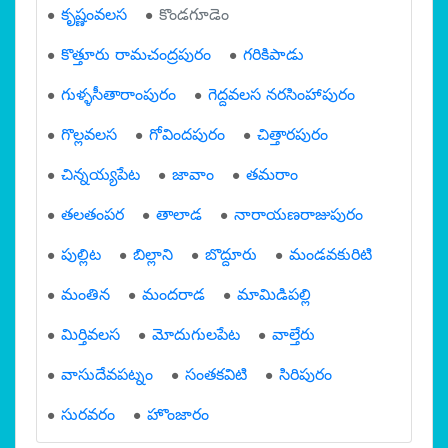
కృష్ణంవలస
కొండగూడెం
కొత్తూరు రామచంద్రపురం
గరికిపాడు
గుళ్ళసీతారాంపురం
గెద్దవలస నరసింహాపురం
గొల్లవలస
గోవిందపురం
చిత్తారపురం
చిన్నయ్యపేట
జావాం
తమరాం
తలతంపర
తాలాడ
నారాయణరాజుపురం
పుల్లిట
బిల్లాని
బొద్దూరు
మండవకురిటి
మంతిన
మందరాడ
మామిడిపల్లి
మిర్తివలస
మోదుగులపేట
వాల్తేరు
వాసుదేవపట్నం
సంతకవిటి
సిరిపురం
సురవరం
హొంజారం