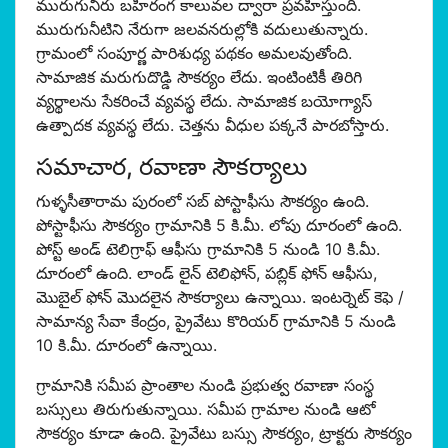
మురుగునీరు బహిరంగ కాలువల ద్వారా ప్రవహిస్తుంది.
మురుగునీటిని నేరుగా జలవనరుల్లోకి వదులుతున్నారు.
గ్రామంలో సంపూర్ణ పారిశుధ్య పథకం అమలవుతోంది.
సామాజిక మరుగుదొడ్డి సౌకర్యం లేదు. ఇంటింటికీ తిరిగి
వ్యర్థాలను సేకరించే వ్యవస్థ లేదు. సామాజిక బయోగ్యాస్
ఉత్పాదక వ్యవస్థ లేదు. చెత్తను వీధుల పక్కనే పారబోస్తారు.
సమాచార, రవాణా సౌకర్యాలు
గుళ్ళసీతారామ పురంలో సబ్ పోస్టాఫీసు సౌకర్యం ఉంది.
పోస్టాఫీసు సౌకర్యం గ్రామానికి 5 కి.మీ. లోపు దూరంలో ఉంది.
పోస్ట్ అండ్ టెలిగ్రాఫ్ ఆఫీసు గ్రామానికి 5 నుండి 10 కి.మీ.
దూరంలో ఉంది. లాండ్ లైన్ టెలిఫోన్, పబ్లిక్ ఫోన్ ఆఫీసు,
మొబైల్ ఫోన్ మొదలైన సౌకర్యాలు ఉన్నాయి. ఇంటర్నెట్ కెఫె /
సామాన్య సేవా కేంద్రం, ప్రైవేటు కొరియర్ గ్రామానికి 5 నుండి
10 కి.మీ. దూరంలో ఉన్నాయి.
గ్రామానికి సమీప ప్రాంతాల నుండి ప్రభుత్వ రవాణా సంస్థ
బస్సులు తిరుగుతున్నాయి. సమీప గ్రామాల నుండి ఆటో
సౌకర్యం కూడా ఉంది. ప్రైవేటు బస్సు సౌకర్యం, ట్రాక్టరు సౌకర్యం