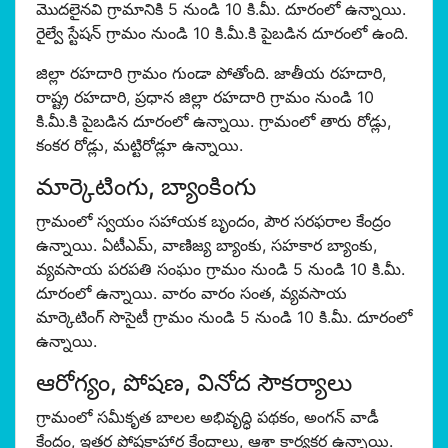
మొదలైనవి గ్రామానికి 5 నుండి 10 కి.మీ. దూరంలో ఉన్నాయి.
రైల్వే స్టేషన్ గ్రామం నుండి 10 కి.మీ.కి పైబడిన దూరంలో ఉంది.
జిల్లా రహదారి గ్రామం గుండా పోతోంది. జాతీయ రహదారి,
రాష్ట్ర రహదారి, ప్రధాన జిల్లా రహదారి గ్రామం నుండి 10
కి.మీ.కి పైబడిన దూరంలో ఉన్నాయి. గ్రామంలో తారు రోడ్లు,
కంకర రోడ్లు, మట్టిరోడ్లూ ఉన్నాయి.
మార్కెటింగు, బ్యాంకింగు
గ్రామంలో స్వయం సహాయక బృందం, పౌర సరఫరాల కేంద్రం
ఉన్నాయి. ఏటీఎమ్, వాణిజ్య బ్యాంకు, సహకార బ్యాంకు,
వ్యవసాయ పరపతి సంఘం గ్రామం నుండి 5 నుండి 10 కి.మీ.
దూరంలో ఉన్నాయి. వారం వారం సంత, వ్యవసాయ
మార్కెటింగ్ సొసైటీ గ్రామం నుండి 5 నుండి 10 కి.మీ. దూరంలో
ఉన్నాయి.
ఆరోగ్యం, పోషణ, వినోద సౌకర్యాలు
గ్రామంలో సమీకృత బాలల అభివృద్ధి పథకం, అంగన్ వాడీ
కేంద్రం, ఇతర పోషకాహార కేంద్రాలు, ఆశా కార్యకర్త ఉన్నాయి.