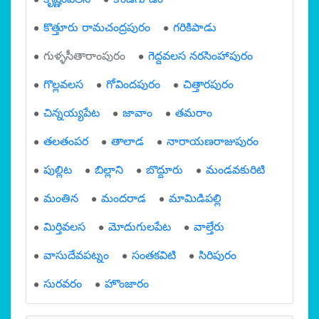
కొత్తూరు రామచంద్రపురం
గరికిపాడు
గుళ్ళసీతారాంపురం
గెద్దవలస నరసింహాపురం
గొల్లవలస
గోవిందపురం
చిత్తారపురం
చిన్నయ్యపేట
జావాం
తమరాం
తలతంపర
తాలాడ
నారాయణరాజుపురం
పుల్లిట
బిల్లాని
బొద్దూరు
మండవకురిటి
మంతిన
మందరాడ
మామిడిపల్లి
మిర్తివలస
మోదుగులపేట
వాల్తేరు
వాసుదేవపట్నం
సంతకవిటి
సిరిపురం
సురవరం
హొంజారం