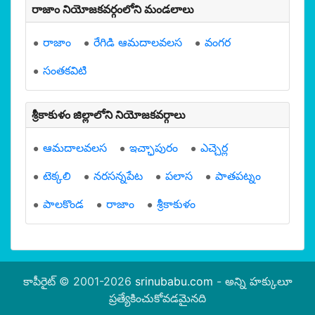
రాజాం నియోజకవర్గంలోని మండలాలు
రాజాం
రేగిడి ఆమదాలవలస
వంగర
సంతకవిటి
శ్రీకాకుళం జిల్లాలోని నియోజకవర్గాలు
ఆమదాలవలస
ఇచ్ఛాపురం
ఎచ్చెర్ల
టెక్కలి
నరసన్నపేట
పలాస
పాతపట్నం
పాలకొండ
రాజాం
శ్రీకాకుళం
కాపీరైట్ © 2001-2026
srinubabu.com
- అన్ని హక్కులూ
ప్రత్యేకించుకోవడమైనది