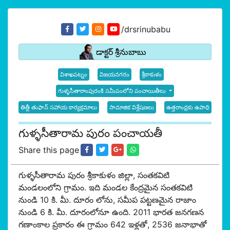
/drsrinubabu
డాక్టర్ శ్రీనుబాబు
విశాఖపట్నం
విజయనగరం
శ్రీకాకుళం
గుళ్ళసీతారాంపురంకి సమీపంలోని పంచాయితీలు
తిత్లీ తుఫాన్ సహాయ కార్యక్రమాలు
సామాజిక విశ్లేషణలు
ఉత్తరాంధ్రకు ఉపాధి
గుళ్ళసీతారామ పురం పంచాయతీ
Share this page
గుళ్ళసీతారామ పురం శ్రీకాకుళం జిల్లా, సంతకవిటి
మండలంలోని గ్రామం. ఇది మండల కేంద్రమైన సంతకవిటి
నుండి 10 కి. మీ. దూరం లోను, సమీప పట్టణమైన రాజాం
నుండి 6 కి. మీ. దూరంలోనూ ఉంది. 2011 భారత జనగణన
గణాంకాల ప్రకారం ఈ గ్రామం 642 ఇళ్లతో, 2536 జనాభాతో