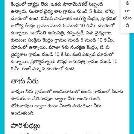
ట్
కేంద్రంలో డాక్టర్లు లేరు. ఒకరు పారామెడికల్ సిబ్బంది
రా
ఉన్నారు. సంచార వైద్య శాల గ్రామం నుండి 5 కి.మీ. లోపు
యం
దూరంలో ఉంది. సమీప సామాజిక ఆరోగ్య కేంద్రం, ప్రాథమిక
డి
ఆరోగ్య కేంద్రం గ్రామం నుండి 5 నుండి 10 కి.మీ. దూరంలో
ఉన్నాయి. అలోపతి ఆసుపత్రి, డిస్పెన్సరీ, పశు వైద్యశాల,
కుటుంబ సంక్షేమ కేంద్రం గ్రామం నుండి 5 నుండి 10 కి.మీ.
దూరంలో ఉన్నాయి. మాతా శిశు సంరక్షణ కేంద్రం, టి. బి
వైద్యశాల గ్రామం నుండి 10 కి.మీ. కంటే ఎక్కువ దూరంలో
ఉన్నాయి. ప్రత్యామ్నాయ ఔషధ ఆసుపత్రి గ్రామం నుండి 10
కి.మీ. కంటే ఎక్కువ దూరంలో ఉంది.
తాగు నీరు
బావుల నీరు గ్రామంలో అందుబాటులో ఉంది. గ్రామంలో ఏడాది
పొడుగునా చేతిపంపుల ద్వారా నీరు అందుతుంది.
బోరుబావుల ద్వారా కూడా ఏడాది పొడుగునా నీరు
అందుతుంది.
పారిశుధ్యం