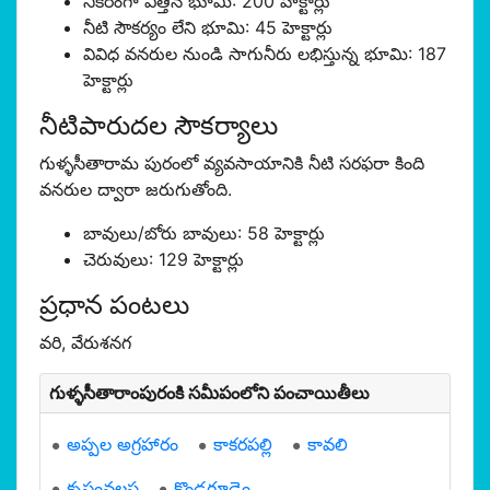
నికరంగా విత్తిన భూమి: 200 హెక్టార్లు
నీటి సౌకర్యం లేని భూమి: 45 హెక్టార్లు
వివిధ వనరుల నుండి సాగునీరు లభిస్తున్న భూమి: 187
హెక్టార్లు
నీటిపారుదల సౌకర్యాలు
గుళ్ళసీతారామ పురంలో వ్యవసాయానికి నీటి సరఫరా కింది
వనరుల ద్వారా జరుగుతోంది.
బావులు/బోరు బావులు: 58 హెక్టార్లు
చెరువులు: 129 హెక్టార్లు
ప్రధాన పంటలు
వరి, వేరుశనగ
గుళ్ళసీతారాంపురంకి సమీపంలోని పంచాయితీలు
అప్పల అగ్రహారం
కాకరపల్లి
కావలి
కృష్ణంవలస
కొండగూడెం