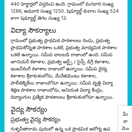
440 హెక్టార్లలో విస్తరించి ఉంది. గ్రామంలో మగవారి సంఖ్య
1286, ఆడవారి సంఖ్య 1250. షెడ్యూల్డ్ కులాల సంఖ్య 524
కాగా షెడ్యూల్డ్ తెగల సంఖ్య 13.
విద్యా సౌకర్యాలు
గ్రామంలో ప్రభుత్వ ప్రాథమిక పాఠశాలలు రెండు, ప్రభుత్వ
ప్రాథమికోన్నత పాఠశాల ఒకటి, ప్రభుత్వ మాధ్యమిక పాఠశాల
ఒకటి ఉన్నాయి. సమీప బాలబడి రాజాంలో ఉంది. సమీప
జూనియర్ కళాశాల, ప్రభుత్వ ఆర్ట్స్ / సైన్స్ డిగ్రీ కళాశాల,
ఇంజనీరింగ్ కళాశాల రాజాంలో ఉన్నాయి. సమీప వైద్య
కళాశాల శ్రీకాకుళంలోను, మేనేజిమెంటు కళాశాల,
పాలీటెక్నిక్‌లు రాజాంలోనూ ఉన్నాయి. సమీప వృత్తి విద్యా
శిక్షణ పాఠశాల రాజాంలోను, అనియత విద్యా కేంద్రం,
దివ్యాంగుల ప్రత్యేక పాఠశాల‌లు శ్రీకాకుళంలోనూ ఉన్నాయి.
వైద్య సౌకర్యం
మీ
ప్రభుత్వ వైద్య సౌకర్యం
కా
మెం
గుళ్ళసీతారామ పురంలో ఉన్న ఒక ప్రాథమిక ఆరోగ్య ఉప