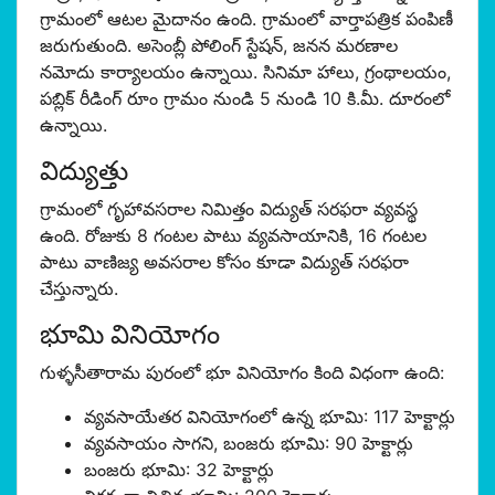
గ్రామంలో ఆటల మైదానం ఉంది. గ్రామంలో వార్తాపత్రిక పంపిణీ
జరుగుతుంది. అసెంబ్లీ పోలింగ్ స్టేషన్, జనన మరణాల
నమోదు కార్యాలయం ఉన్నాయి. సినిమా హాలు, గ్రంథాలయం,
పబ్లిక్ రీడింగ్ రూం గ్రామం నుండి 5 నుండి 10 కి.మీ. దూరంలో
ఉన్నాయి.
విద్యుత్తు
గ్రామంలో గృహావసరాల నిమిత్తం విద్యుత్ సరఫరా వ్యవస్థ
ఉంది. రోజుకు 8 గంటల పాటు వ్యవసాయానికి, 16 గంటల
పాటు వాణిజ్య అవసరాల కోసం కూడా విద్యుత్ సరఫరా
చేస్తున్నారు.
భూమి వినియోగం
గుళ్ళసీతారామ పురంలో భూ వినియోగం కింది విధంగా ఉంది:
వ్యవసాయేతర వినియోగంలో ఉన్న భూమి: 117 హెక్టార్లు
వ్యవసాయం సాగని, బంజరు భూమి: 90 హెక్టార్లు
బంజరు భూమి: 32 హెక్టార్లు