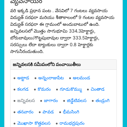
వ్యవసాయం
వరి ఇక్కడి ప్రధాన పంట . వేసవిలో 7 గంటలు వ్యవసాయ
విద్యుత్ సరఫరా మరియు శీతాకాలంలో 9 గంటల వ్యవసాయ
విద్యుత్ సరఫరా ఈ గ్రామంలో అందుబాటులో ఉంది.
జన్నివలసలో మొత్తం సాగుభూమి 334.3హెక్టార్లు,
బోరుబావులు/గొట్టపుబావుల ద్వారా 333.5హెక్టార్లు,
సరస్సులు లేదా ట్యాంకులు ద్వారా 0.8 హెక్టార్లకు
సాగునీరందుతుంది.
జన్నివలసకి సమీపంలోని పంచాయితీలు
అట్టాడ
అన్నంరాజుపేట
అలమండ
కలగడ
కొమరం
గూడుకొమ్ము
చింతాడ
జన్నివలస
జాగారం
జిడ్డేటివలస
తండ్రంగి
తనవారం
పావడ
భీమసింగి
మొఖాసా కొత్తవలస
రామభద్రపురం