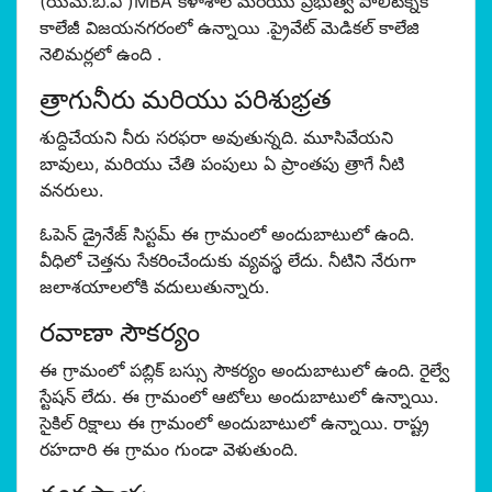
(యమ్.బి.ఏ )MBA కళాశాల మరియు ప్రభుత్వ పాలిటెక్నిక్
కాలేజీ విజయనగరంలో ఉన్నాయి .ప్రైవేట్ మెడికల్ కాలేజి
నెలిమర్లలో ఉంది .
త్రాగునీరు మరియు పరిశుభ్రత
శుద్దిచేయని నీరు సరఫరా అవుతున్నది. మూసివేయని
బావులు, మరియు చేతి పంపులు ఏ ప్రాంతపు త్రాగే నీటి
వనరులు.
ఓపెన్ డ్రైనేజ్ సిస్టమ్ ఈ గ్రామంలో అందుబాటులో ఉంది.
వీధిలో చెత్తను సేకరించేందుకు వ్యవస్థ లేదు. నీటిని నేరుగా
జలాశయాలలోకి వదులుతున్నారు.
రవాణా సౌకర్యం
ఈ గ్రామంలో పబ్లిక్ బస్సు సౌకర్యం అందుబాటులో ఉంది. రైల్వే
స్టేషన్ లేదు. ఈ గ్రామంలో ఆటోలు అందుబాటులో ఉన్నాయి.
సైకిల్ రిక్షాలు ఈ గ్రామంలో అందుబాటులో ఉన్నాయి. రాష్ట్ర
రహదారి ఈ గ్రామం గుండా వెళుతుంది.