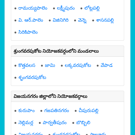
రామయ్యపాలెం
లక్ష్మీపురం
లోట్లపల్లి
వి. ఆర్.పాలెం
విజినిగిరి
వెన్నె
శాసనపల్లి
సిరికిపాలెం
శ్రుంగవరపుకోట నియోజకవర్గంలోని మండలాలు
కొత్తవలస
జామి
లక్కవరపుకోట
వేపాడ
శృంగవరపుకోట
విజయనగరం జిల్లాలోని నియోజకవర్గాలు
కురుపాం
గజపతినగరం
చీపురుపల్లి
నెల్లిమర్ల
పార్వతీపురం
బొబ్బిలి
విజయనగరం
శ్రుంగవరపుకోట
సాలూరు