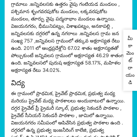
గ్రామాలు .జన్నివలసకు ఉత్తరం వైపు గంటియడ మండలం ,
పశ్చిమాన శృంగవరపుకోట మండలం, లక్కవరపుకోట
మండలం, తూర్పు వైపు పద్మనాభాం మండలం ఉన్నాయి.
విజయనగరం, భీమునిపట్నం, విశాఖపట్నం, అనకాపల్లి ,
జన్నివలసకు దగ్గరలో ఉన్న నగరాలు .జన్నివలస గ్రామ జన
మీ
సంఖ్య 757 ,జన్నివలస గ్రామంలో తక్కువ అక్షరాస్యత రేటు
కా
ఉంది. 2011 లో ఆంధ్రప్రదేశ్లోని 67.02 శాతం అక్షరాస్యతతో
మెం
పోల్చుకుంటే జన్నివలస గ్రామంలో అక్షరాస్యత 46.29 శాతంగా
ట్
ఉంది. జన్నివలసలో పురుష అక్షరాస్యత 58.17%, మహిళల
రా
అక్షరాస్యత రేటు 34.02%.
యం
విద్య
డి
ఈ గ్రామంలో ప్రాథమిక, ప్రైవేట్ ప్రాథమిక, ప్రభుత్వ మధ్య
మరియు ప్రైవేట్ మధ్య పాఠశాలలు అందుబాటులో ఉన్నాయి.
దగ్గర ప్రైవేట్ ప్రీ ప్రైమరీ స్కూల్, ప్రభుత్వ సెకండరీ పాఠశాల ,
ప్రైవేట్ సీనియర్ సెకండరీ పాఠశాల , జామిలో ఉన్నాయి.
విజయనగరం సమీపంలో ఆపివేసిన ప్రభుత్వ పాఠశాల ఉంది .
దగ్గరలో ఉన్న ప్రభుత్వ ఇంజనీరింగ్ కాలేజి, ప్రభుత్వ