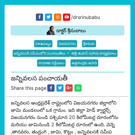
/drsrinubabu
డాక్టర్ శ్రీనుబాబు
విశాఖపట్నం
విజయనగరం
శ్రీకాకుళం
జన్నివలసకి సమీపంలోని పంచాయితీలు
తిత్లీ తుఫాన్ సహాయ కార్యక్రమాలు
సామాజిక విశ్లేషణలు
ఉత్తరాంధ్రకు ఉపాధి
జన్నివలస పంచాయతీ
Share this page
జన్నివలస ఆంధ్రప్రదేశ్ రాష్ట్రంలోని విజయనగరం జిల్లాలోని
జామి మండలంలో ఒక గ్రామం. ఇది జిల్లా హెడ్ క్వార్టర్స్
విజయనగరం నుండి పశ్చిమాన 20 కిలోమీటర్ల దూరంలోను
మరియు జామినుండి 2 కిలోమీటర్ల దూరంలో ఉంది. వెన్నె
,తానవరం, తండ్రంగి , జామి, కొట్టం , జన్నివలసకి సమీప