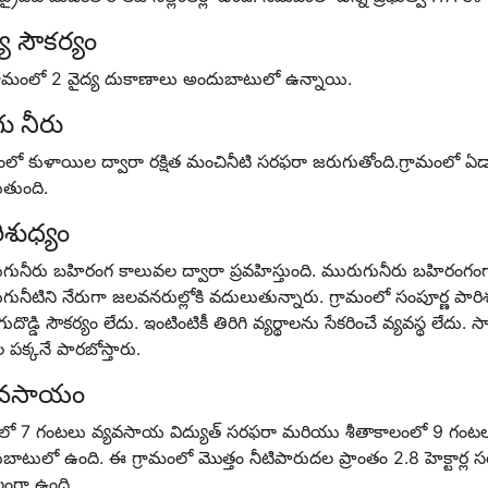
్య
సౌకర్యం
రామంలో 2 వైద్య దుకాణాలు అందుబాటులో ఉన్నాయి.
గు
నీరు
ంలో
కుళాయిల
ద్వారా
రక్షిత
మంచినీటి
సరఫరా
జరుగుతోంది
.
గ్రామంలో
ఏడ
తుంది
.
ిశుధ్యం
గునీరు
బహిరంగ
కాలువల
ద్వారా
ప్రవహిస్తుంది
.
మురుగునీరు
బహిరంగంగ
గునీటిని
నేరుగా
జలవనరుల్లోకి
వదులుతున్నారు
.
గ్రామంలో
సంపూర్ణ
పారి
దొడ్డి
సౌకర్యం
లేదు
.
ఇంటింటికీ
తిరిగి
వ్యర్థాలను
సేకరించే
వ్యవస్థ
లేదు
.
స
ల
పక్కనే
పారబోస్తారు
.
యవసాయం
ిలో 7 గంటలు వ్యవసాయ విద్యుత్ సరఫరా మరియు శీతాకాలంలో 9 గంటల
ాటులో ఉంది. ఈ గ్రామంలో మొత్తం నీటిపారుదల ప్రాంతం 2.8 హెక్టార్ల సరస
గా ఉంది.