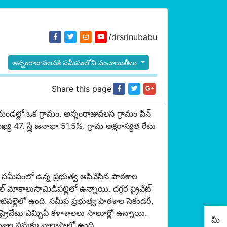
/drsrinubabu
అన్నంరాజువలసకి సమీపంలోని పంచాయితీలు
Share this page
 మండల్లో ఒక గ్రామం.
అన్నంరాజువలస
గ్రామం పిన్
 47. స్త్రీ జనాభా 51.5%. గ్రామ అక్షరాస్యత రేటు
సమీపంలో ఉన్న ప్రభుత్వ ఆపివేసిన పాఠశాల
ూల్ మోకాలుసామిడిపల్లిలో ఉన్నాయి. దగ్గర ప్రైవేట్
టిపల్లెలో ఉంది. సమీప ప్రభుత్వ పాఠశాల సెకండరీ
,
ప్రైవేటు ఎమ్బిఏ కళాశాలలు సాలూర్లో ఉన్నాయి.
మీ
శాల పనుక్కువాలాసాలో ఉంది.