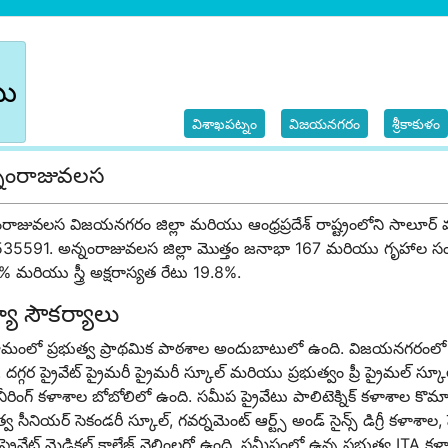
బు
విశాఖపట్నం
విజయనగరం
శ్రీకాకుళం
నంరాజువలస
ంరాజువలస
విజయనగరం జిల్లా మరియు ఆంధ్రప్రదేశ్ రాష్ట్రంలోని సాలూర్
 535591.
అన్నంరాజువలస
జిల్లా మొత్తం జనాభా 167 మరియు గృహాల సంఖ్య
 మరియు స్త్రీ అక్షరాస్యత రేటు 19.8%.
యా
సౌకర్యాలు
రామంలో ప్రభుత్వ ప్రాథమిక పాఠశాల అందుబాటులో ఉంది. విజయనగరంలో 
 దగ్గర ప్రైవేట్ ప్రైమరీ ప్రైమరీ స్కూల్ మరియు ప్రభుత్వం ప్రీ ప్రైమల్ స్క
రింగ్ కళాశాల బోబోలిలో ఉంది. సమీప ప్రైవేటు పాలిటెక్నిక్ కళాశాల కొమా
త్వ సీనియర్ సెకండరీ స్కూల్
,
గవర్నమెంట్ ఆర్ట్స్ అండ్ సైన్స్ డిగ్రీ కళాశాల
,
 ప్రైవేట్ మెడికల్ కాలేజ్ నెల్లింలర్లో ఉంది. సమీపంలో ఉన్న ప్రభుత్వ
ITA
కళా