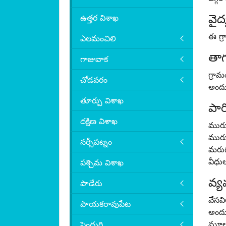
వైద
ఉత్తర విశాఖ
ఈ గ్
ఎలమంచిలి
తా
గాజువాక
గ్రామ
చోడవరం
అందు
తూర్పు విశాఖ
పార
దక్షిణ విశాఖ
మురు
మురు
నర్సీపట్నం
మరుగు
వీధు
పశ్చిమ విశాఖ
వ్
పాడేరు
వేసవ
పాయకరావుపేట
అందుబ
మూలం
పెందుర్తి