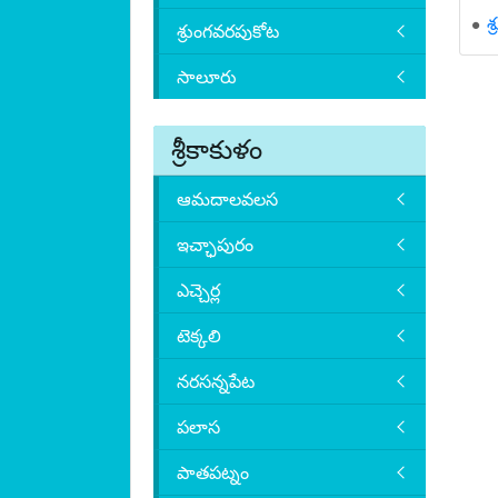
శ
శ్రుంగవరపుకోట
సాలూరు
శ్రీకాకుళం
ఆమదాలవలస
ఇచ్ఛాపురం
ఎచ్చెర్ల
టెక్కలి
నరసన్నపేట
పలాస
పాతపట్నం