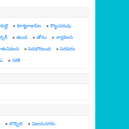
ుట్టి
కూర్మరాజుపేట
కొట్టుపరువు
న్సరీ
తుండ
తోనం
నార్లవలస
ితునివలస
పెడబొరబండ
పెదపదం
డు
సరికి
బొబ్బిలి
విజయనగరం