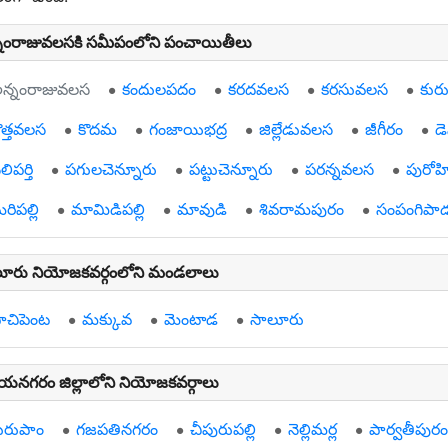
నంరాజువలసకి సమీపంలోని పంచాయితీలు
న్నంరాజువలస
కందులపదం
కరదవలస
కరసువలస
కురుక
ొత్తవలస
కొదమ
గంజాయిభద్ర
జిల్లేడువలస
జీగీరం
డె
లిపర్తి
పగులచెన్నూరు
పట్టుచెన్నూరు
పరన్నవలస
పురోహ
రిపల్లి
మామిడిపల్లి
మావుడి
శివరామపురం
సంపంగిపా
ూరు నియోజకవర్గంలోని మండలాలు
ాచిపెంట
మక్కువ
మెంటాడ
సాలూరు
యనగరం జిల్లాలోని నియోజకవర్గాలు
ురుపాం
గజపతినగరం
చీపురుపల్లి
నెల్లిమర్ల
పార్వతీపురం