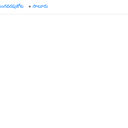
్రుంగవరపుకోట
సాలూరు