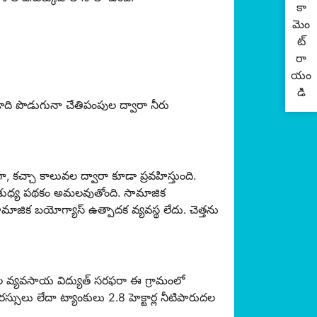
కా
మెం
ట్
రా
యం
డి
ాది
పొడుగునా
చేతిపంపుల
ద్వారా
నీరు
ా
,
కచ్చా
కాలువల
ద్వారా
కూడా
ప్రవహిస్తుంది
.
శుధ్య
పథకం
అమలవుతోంది
.
సామాజిక
ామాజిక
బయోగ్యాస్
ఉత్పాదక
వ్యవస్థ
లేదు
.
చెత్తను
 వ్యవసాయ విద్యుత్ సరఫరా ఈ గ్రామంలో
్సులు లేదా ట్యాంకులు 2.8 హెక్టార్ల నీటిపారుదల