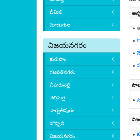
భీమిలి
అన్
మాడుగుల
అ
క
విజయనగరం
నె
కురుపాం
మ
గజపతినగరం
చీపురుపల్లి
సాల
నెల్లిమర్ల
ప
పార్వతీపురం
విజ
బొబ్బిలి
క
విజయనగరం