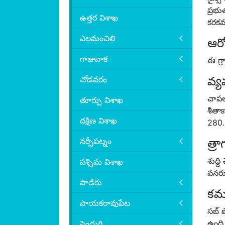
ప్రభు
ఉత్తర విశాఖ
కరకవ
ఎలమంచిలి
ఆరో
గాజువాక
ఈ గ్ర
వ్
చోడవరం
చాపల
తూర్పు విశాఖ
శీతా
దక్షిణ విశాఖ
280.9
నర్సీపట్నం
త్రా
శుద్
పశ్చిమ విశాఖ
వనరు
పాడేరు
కమ్
పాయకరావుపేట
సబ్ 
ఉంది
పెందుర్తి