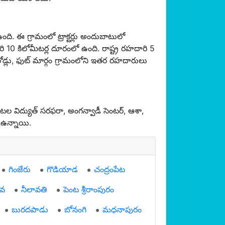
ి. ఈ గ్రామంలో ట్రాక్టర్లు అందుబాటులో
0 కిలోమీటర్ల దూరంలో ఉంది. రాష్ట్ర రహదారి 5
రోడ్లు, ఫుట్ మార్గం గ్రామంలోని ఇతర రహదారులు
 విద్యుత్ సరఫరా, అంగన్వాడీ సెంటర్, ఆశా,
 ఉన్నాయి.
గింజేరు
గొడియాడ
చంద్రంపేట
వ
నీలావతి
పెంట శ్రీరాంపురం
బురదపాడు
బోనంగి
మధనాపురం