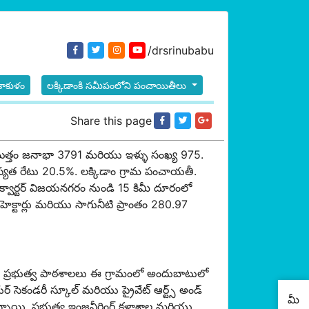
/drsrinubabu
రీకాకుళం
లక్కిడాంకి సమీపంలోని పంచాయితీలు
Share this page
 మొత్తం జనాభా 3791 మరియు ఇళ్ళు సంఖ్య 975.
ాస్యత రేటు 20.5%. లక్కిడాం గ్రామ పంచాయతీ.
డ్ క్వార్టర్ విజయనగరం నుండి 15 కిమీ దూరంలో
హెక్టార్లు మరియు సాగునీటి ప్రాంతం 280.97
య మరియు ప్రభుత్వ పాఠశాలలు ఈ గ్రామంలో అందుబాటులో
సెకండరీ స్కూల్ మరియు ప్రైవేట్ ఆర్ట్స్ అండ్
మీ
 ఉన్నాయి. ప్రభుత్వ ఇంజనీరింగ్ కళాశాల మరియు