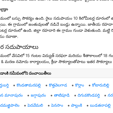
ాణా
ామంలో బస్సు సౌకర్యం ఉంది. రైలు సదుపాయం 10 కిలోమీటర్ల దూరంలో ఉంద
ాయి. ఈ గ్రామంలో జంతువులతో నడిచే బండ్లు ఉన్నాయి. జాతీయ రహదారి 1
ీటర్ల దూరంలో ఉంది. జిల్లా రహదారి ఈ గ్రామం గుండా వెళుతుంది. మట్టి 
యు రవాణా.
ర సదుపాయాలు
రామంలో వేసవిలో 15 గంటల విద్యుత్ సరఫరా మరియు శీతాకాలంలో 18 గంటల
& మరణ నమోదు కార్యాలయం, క్రీడా సౌకర్యాలతోపాటు ఇతర సౌకర్యాలు
కిడాంకి సమీపంలోని పంచాయితీలు
ర్తుబర్తి
కొండతామరపల్లి
కొత్తవెలగాడ
కొర్లాం
కోటారుబిల్లి
ిన మానాపురం
జగ్గాపురం
తాటిపూడి
దిగువకొండపర్తి
నర
ెదమజ్జిపాలెం
పెదవేమలి
పెనసాం
పొల్లంకి
బుడతనాపల్లి