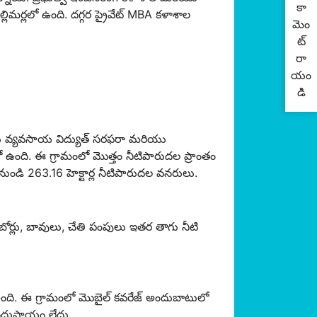
కా
ల్లిమర్లలో ఉంది. దగ్గర ప్రైవేట్ MBA కళాశాల
మెం
ట్
రా
యం
డి
టలు వ్యవసాయ విద్యుత్ సరఫరా మరియు
ంది. ఈ గ్రామంలో మొత్తం నీటిపారుదల ప్రాంతం
 నుండి 263.16 హెక్టార్ల నీటిపారుదల వనరులు.
ోర్లు, బావులు, చేతి పంపులు ఇతర తాగు నీటి
 ఉంది. ఈ గ్రామంలో మొబైల్ కవరేజ్ అందుబాటులో
్ సదుపాయం లేదు.