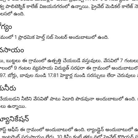
త్వ పాలిటెక్నిక్ కాలేజ్ విజయనగరంలో ఉన్నాయి. ప్రైవేట్ మెడికల్ కాలేజ్ నె
లసలో ఉంది.
గ్యం
ామంలో 1 ప్రాధమిక హెల్త్ సబ్ సెంటర్ అందుబాటులో ఉంది.
యవసాయం
ు, బుట్టలు ఈ గ్రామంలో ఉత్పత్తి చేయబడే వస్తువులు. వేసవిలో 7 గం
కాలంలో 9 గంటల వ్యవసాయ విద్యుత్ సరఫరా ఈ గ్రామంలో అందుబాటులో ఉ
7. బోర్లు, బావుల నుండి 17.81 హెక్టార్ల నుండి సరస్సులు లేదా చెరువులు
గునీరు
ది చేయబడని నీటిని వేసవితో పాటు ఏడాది పొడవునా అందుబాటులో ఉంది. బ
లు ఉన్నాయి.
యూనికేషన్
పోస్ట్ ఆఫీస్ ఈ గ్రామంలో అందుబాటులో ఉంది. ల్యాండ్లైన్ అందుబాటులో
. ఇంటర్నెట్ సదుపాయం లేదు. 10 కిమీ కంటే తక్కువలో ప్రైవేట్ కొరియర