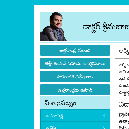
డాక్టర్ శ్రీనుబా
లక్
ఉత్తరాంధ్ర గురించి
తిత్లీ తుఫాన్ సహాయ కార్యక్రమాలు
లక్క
అవివా
సామాజిక విశ్లేషణలు
ఇది ఉ
ఉంది.
ఉత్తరాంధ్రకు ఉపాధి
హెక్టార
విశాఖపట్నం
విద
ప్రైవ
అనకాపల్లి
ఉన్నా
అరకు
సైన్స