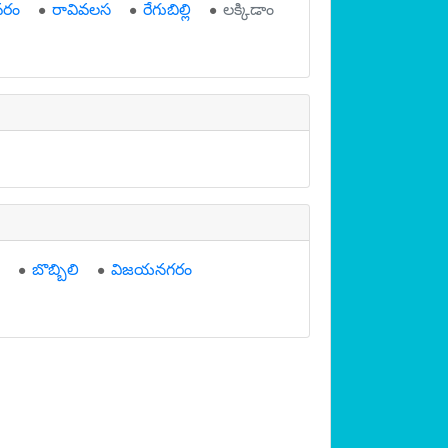
రం
రావివలస
రేగుబిల్లి
లక్కిడాం
బొబ్బిలి
విజయనగరం