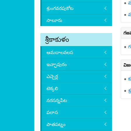
మ
శ్రుంగవరపుకోట
వ
సాలూరు
గజప
శ్రీకాకుళం
గ
ఆమదాలవలస
ఇచ్ఛాపురం
విజ
ఎచ్చెర్ల
క
టెక్కలి
శ
నరసన్నపేట
పలాస
పాతపట్నం