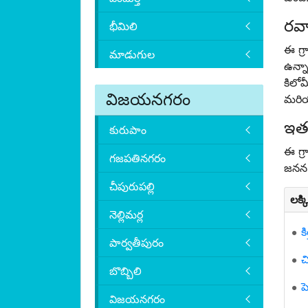
రవ
భీమిలి
ఈ గ్ర
మాడుగుల
ఉన్న
కిలోమ
విజయనగరం
మరి
ఇత
కురుపాం
ఈ గ్
గజపతినగరం
జనన 
చీపురుపల్లి
లక్
నెల్లిమర్ల
కి
పార్వతీపురం
చ
బొబ్బిలి
ప
విజయనగరం