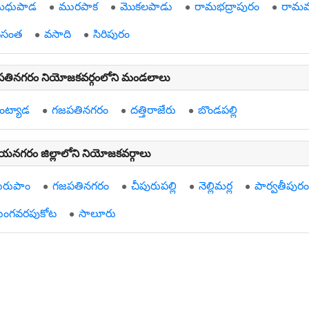
ధుపాడ
మురపాక
మొకలపాడు
రామభద్రాపురం
రామవ
సంత
వసాది
సిరిపురం
తినగరం నియోజకవర్గంలోని మండలాలు
ంట్యాడ
గజపతినగరం
దత్తిరాజేరు
బొండపల్లి
యనగరం జిల్లాలోని నియోజకవర్గాలు
ురుపాం
గజపతినగరం
చీపురుపల్లి
నెల్లిమర్ల
పార్వతీపురం
్రుంగవరపుకోట
సాలూరు