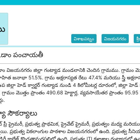
బు
విశాఖపట్నం
విజయనగరం
శ్
కిడాం పంచాయతీ
ిడాం విజయనగరం జిల్లా గంట్యాడ మండలానికి చెందిన గ్రామము. గ్రామం
హిత జనాభా 51.5%. గ్రామ అక్షరాస్యత రేటు 47.4% మరియు స్త్రీ అక్షర
ప జిల్లా హెడ్ క్వార్టర్ గంట్యాడ నుండి 4 కిలోమీటర్ల దూరంలో, జిల్లా హె
 గ్రామం మొత్తం ప్రాంతం 490.68 హెక్టార్ల, వ్యవసాయేతర ప్రాంతం 95.95 
్లు.
్యా సౌకర్యాలు
ేట్ ప్రీ ప్రైమరీ, ప్రభుత్వ ప్రాథమిక, ప్రైవేట్ ప్రైమరీ, ప్రభుత్వం మధ్
యి. ప్రభుత్వ వికలాంగుల పాఠశాల విజయనగరంలో ఉంది. ప్రభుత్వ సీనియర్ 
్ డిగ్రీ కాలేజ్ కొండతామరపల్లిలో ఉంది. ప్రభుత్వ ITI కళాశాల గంట్యాడలో