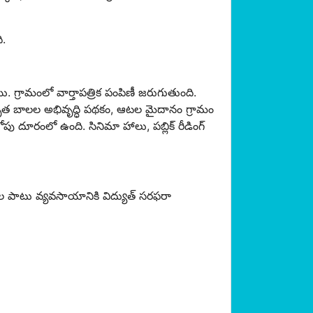
ి.
ి. గ్రామంలో వార్తాపత్రిక పంపిణీ జరుగుతుంది.
కృత బాలల అభివృద్ధి పథకం, ఆటల మైదానం గ్రామం
ు దూరంలో ఉంది. సినిమా హాలు, పబ్లిక్ రీడింగ్
టల పాటు వ్యవసాయానికి విద్యుత్ సరఫరా