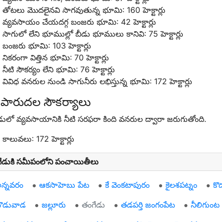
తోటలు మొదలైనవి సాగవుతున్న భూమి: 160 హెక్టార్లు
వ్యవసాయం చేయదగ్గ బంజరు భూమి: 42 హెక్టార్లు
సాగులో లేని భూముల్లో బీడు భూములు కానివి: 75 హెక్టార్లు
బంజరు భూమి: 103 హెక్టార్లు
నికరంగా విత్తిన భూమి: 70 హెక్టార్లు
నీటి సౌకర్యం లేని భూమి: 76 హెక్టార్లు
వివిధ వనరుల నుండి సాగునీరు లభిస్తున్న భూమి: 172 హెక్టార్లు
ిపారుదల సౌకర్యాలు
డులో వ్యవసాయానికి నీటి సరఫరా కింది వనరుల ద్వారా జరుగుతోంది.
కాలువలు: 172 హెక్టార్లు
ేడుకి సమీపంలోని పంచాయితీలు
న్నవరం
ఆకసాహెబు పేట
కే వెంకటాపురం
కైలశపట్నం
కొ
ౌడువాడ
జల్లూరు
తంగేడు
తడపర్తి జంగంపేట
నీలిగుంట