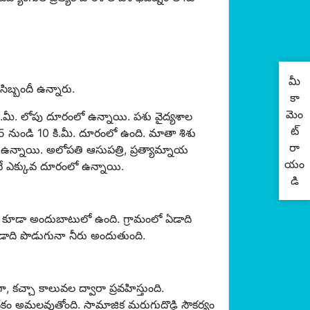
మీ
సిబ్బందీ ఉన్నారు.
కా
మెం
 కి.మీ. లోపు దూరంలో ఉన్నాయి. పశు వైద్యశాల
ట్
 5 నుండి 10 కి.మీ. దూరంలో ఉంది. మాతా శిశు
రా
లో ఉన్నాయి. అలోపతి ఆసుపత్రి, ప్రత్యామ్నాయ
యం
కంటే ఎక్కువ దూరంలో ఉన్నాయి.
డి
రు కూడా అందుబాటులో ఉంది. గ్రామంలో ఏడాది
డాది పొడుగునా నీరు అందుతుంది.
కచ్చా కాలువల ద్వారా ప్రవహిస్తుంది.
్య పథకం అమలవుతోంది. సామాజిక మరుగుదొడ్డి సౌకర్యం