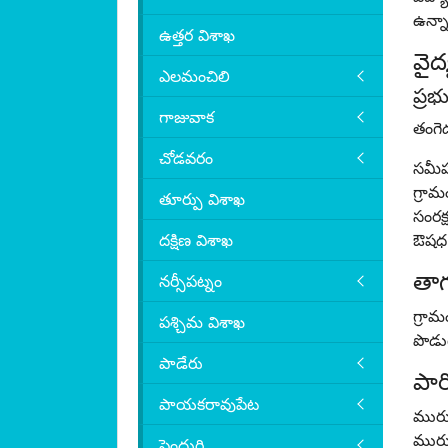
ఉన్న
ఉత్తర విశాఖ
వైద
ఎలమంచిలి
ప్రభ
గాజువాక
తంగెడ
చోడవరం
సమీప 
గ్రామ
తూర్పు విశాఖ
సంరక్
దక్షిణ విశాఖ
ఔషధ ఆ
తాగ
నర్సీపట్నం
గ్రా
పశ్చిమ విశాఖ
పొడు
పాడేరు
పార
పాయకరావుపేట
మురుగ
మురుగ
పెందుర్తి