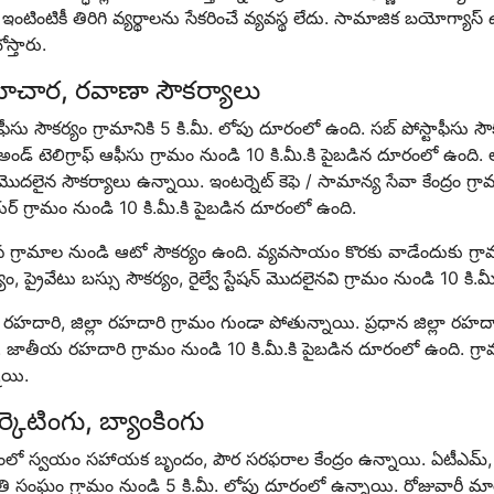
 ఇంటింటికీ తిరిగి వ్యర్థాలను సేకరించే వ్యవస్థ లేదు. సామాజిక బయోగ్యాస్ 
స్తారు.
చార, రవాణా సౌకర్యాలు
ాఫీసు సౌకర్యం గ్రామానికి 5 కి.మీ. లోపు దూరంలో ఉంది. సబ్ పోస్టాఫీసు స
్ అండ్ టెలిగ్రాఫ్ ఆఫీసు గ్రామం నుండి 10 కి.మీ.కి పైబడిన దూరంలో ఉంది. లా
మొదలైన సౌకర్యాలు ఉన్నాయి. ఇంటర్నెట్ కెఫె / సామాన్య సేవా కేంద్రం గ్రా
ర్ గ్రామం నుండి 10 కి.మీ.కి పైబడిన దూరంలో ఉంది.
గ్రామాల నుండి ఆటో సౌకర్యం ఉంది. వ్యవసాయం కొరకు వాడేందుకు గ్రామంలో 
యం, ప్రైవేటు బస్సు సౌకర్యం, రైల్వే స్టేషన్ మొదలైనవి గ్రామం నుండి 10 క
్ర రహదారి, జిల్లా రహదారి గ్రామం గుండా పోతున్నాయి. ప్రధాన జిల్లా రహ
 జాతీయ రహదారి గ్రామం నుండి 10 కి.మీ.కి పైబడిన దూరంలో ఉంది. గ్రామంల
ాయి.
్కెటింగు, బ్యాంకింగు
మంలో స్వయం సహాయక బృందం, పౌర సరఫరాల కేంద్రం ఉన్నాయి. ఏటీఎమ్, 
ి సంఘం గ్రామం నుండి 5 కి.మీ. లోపు దూరంలో ఉన్నాయి. రోజువారీ మార్