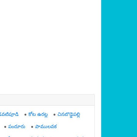
డవటిపూడి
కోట ఉరట్ల
చినబొడ్డెపల్లి
పందూరు
పాములవక