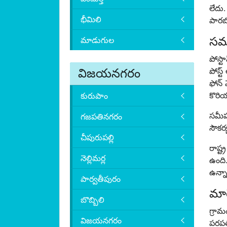
లేదు.
భీమిలి
పారబో
సమా
మాడుగుల
పోస్ట
విజయనగరం
పోస్ట
ఫోన్ 
కొరియ
కురుపాం
సమీప 
గజపతినగరం
సౌకర్
చీపురుపల్లి
రాష్ట
నెల్లిమర్ల
ఉంది.
ఉన్న
పార్వతీపురం
మార
బొబ్బిలి
గ్రా
విజయనగరం
పరపత