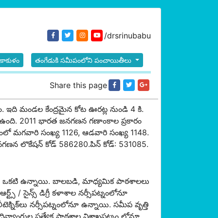
/drsrinubabu
్రీకాకుళం
తంగేడుకి సమీపంలోని పంచాయితీలు
Share this page
ామం. ఇది మండల కేంద్రమైన కోట ఊరట్ల నుండి 4 కి.
ూ ఉంది. 2011 భారత జనగణన గణాంకాల ప్రకారం
రామంలో మగవారి సంఖ్య 1126, ఆడవారి సంఖ్య 1148.
 జనగణన లొకేషన్ కోడ్ 586280.పిన్ కోడ్: 531085.
శాల ఒకటి ఉన్నాయి. బాలబడి, మాధ్యమిక పాఠశాల‌లు
్ / సైన్స్ డిగ్రీ కళాశాల నర్సీపట్నంలోనూ
క్నిక్‌లు నర్సీపట్నంలోనూ ఉన్నాయి. సమీప వృత్తి
 దివ్యాంగుల ప్రత్యేక పాఠశాల విశాఖపట్నం లోనూ