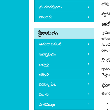
లోపు
శ్రుంగవరపుకోట
వ్యవస
సాలూరు
ఆరో
శ్రీకాకుళం
గ్రామ
అసెం
ఆమదాలవలస
నుండి
రూం గ
ఇచ్ఛాపురం
విద్
ఎచ్చెర్ల
గ్రామ
టెక్కలి
చేస్తు
భూ
నరసన్నపేట
తంగె
పలాస
పాతపట్నం