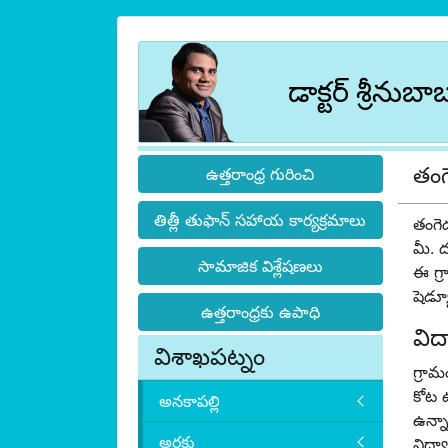
డాక్టర్ శ్రీనుబా
తం
ఉత్తరాంధ్ర గురించి
తిత్లీ తుఫాన్ సహాయ కార్యక్రమాలు
తంగెడ
మీ. 
సామాజిక విశ్లేషణలు
ఈ గ్ర
షెడ్య
ఉత్తరాంధ్రకు ఉపాధి
విద
విశాఖపట్నం
గ్రామ
కోట ఊ
అనకాపల్లి
ఉన్నా
అరకు
విద్య