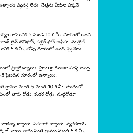
ఉత్పాదక వ్యవస్థ లేదు. చెత్తను వీధుల పక్కనే
ౌకర్యం గ్రామానికి 5 నుండి 10 కి.మీ. దూరంలో ఉంది.
ండ్ లైన్ టెలిఫోన్, పబ్లిక్ ఫోన్ ఆఫీసు, మొబైల్
మానికి 5 కి.మీ. లోపు దూరంలో ఉంది. ప్రైవేటు
ట్రాక్టర్లున్నాయి. ప్రభుత్వ రవాణా సంస్థ బస్సు
ి.మీ.కి పైబడిన దూరంలో ఉన్నాయి.
దారి గ్రామం నుండి 5 నుండి 10 కి.మీ. దూరంలో
ో తారు రోడ్లు, కంకర రోడ్లు, మట్టిరోడ్లూ
వాణిజ్య బ్యాంకు, సహకార బ్యాంకు, వ్యవసాయ
కెట్, వారం వారం సంత గ్రామం నుండి 5 కి.మీ.