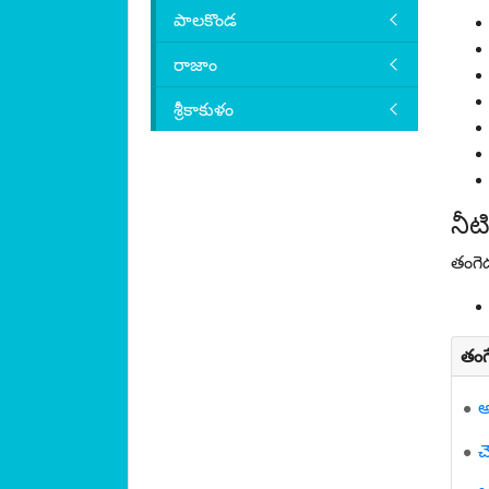
పాలకొండ
రాజాం
శ్రీకాకుళం
నీట
తంగె
తంగ
అ
చ