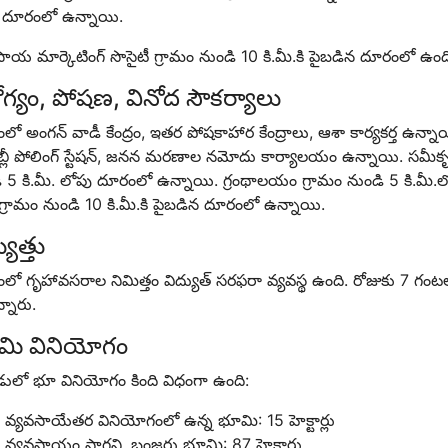
 దూరంలో ఉన్నాయి.
ాయ మార్కెటింగ్ సొసైటీ గ్రామం నుండి 10 కి.మీ.కి పైబడిన దూరంలో ఉంద
గ్యం, పోషణ, వినోద సౌకర్యాలు
ంలో అంగన్ వాడీ కేంద్రం, ఇతర పోషకాహార కేంద్రాలు, ఆశా కార్యకర్త ఉన్నాయ
బ్లీ పోలింగ్ స్టేషన్, జనన మరణాల నమోదు కార్యాలయం ఉన్నాయి. సమీ
 5 కి.మీ. లోపు దూరంలో ఉన్నాయి. గ్రంథాలయం గ్రామం నుండి 5 కి.మీ.లోప
్రామం నుండి 10 కి.మీ.కి పైబడిన దూరంలో ఉన్నాయి.
యుత్తు
ంలో గృహావసరాల నిమిత్తం విద్యుత్ సరఫరా వ్యవస్థ ఉంది. రోజుకు 7 గం
న్నారు.
మి వినియోగం
డులో భూ వినియోగం కింది విధంగా ఉంది:
వ్యవసాయేతర వినియోగంలో ఉన్న భూమి: 15 హెక్టార్లు
వ్యవసాయం సాగని, బంజరు భూమి: 87 హెక్టార్లు