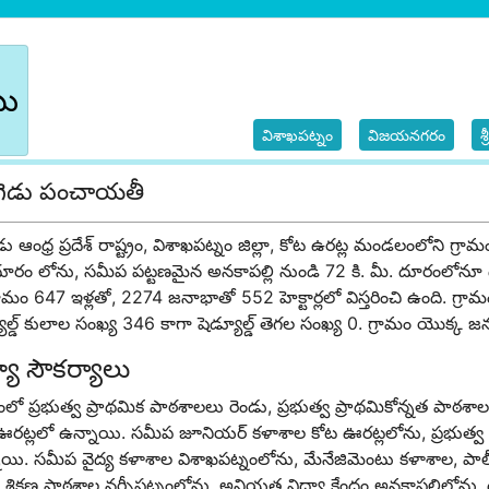
బు
విశాఖపట్నం
విజయనగరం
శ
గెడు పంచాయతీ
ు ఆంధ్ర ప్రదేశ్ రాష్ట్రం, విశాఖపట్నం జిల్లా, కోట ఉరట్ల మండలంలోని గ్ర
దూరం లోను, సమీప పట్టణమైన అనకాపల్లి నుండి 72 కి. మీ. దూరంలోన
ామం 647 ఇళ్లతో, 2274 జనాభాతో 552 హెక్టార్లలో విస్తరించి ఉంది. గ్
ూల్డ్ కులాల సంఖ్య 346 కాగా షెడ్యూల్డ్ తెగల సంఖ్య 0. గ్రామం యొక్క
్యా సౌకర్యాలు
ంలో ప్రభుత్వ ప్రాథమిక పాఠశాలలు రెండు, ప్రభుత్వ ప్రాథమికోన్నత పాఠ
రట్లలో ఉన్నాయి. సమీప జూనియర్ కళాశాల కోట ఊరట్లలోను, ప్రభుత్వ ఆర్ట్స
యి. సమీప వైద్య కళాశాల విశాఖపట్నంలోను, మేనేజిమెంటు కళాశాల, పాలీటె
ా శిక్షణ పాఠశాల నర్సీపట్నంలోను, అనియత విద్యా కేంద్రం అనకాపల్లిలోను,