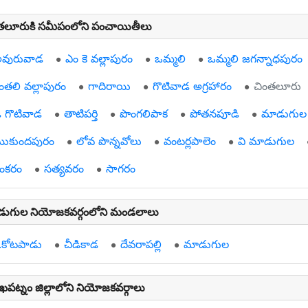
తలూరుకి సమీపంలోని పంచాయితీలు
వురువాడ
ఎం కె వల్లాపురం
ఒమ్మలి
ఒమ్మలి జగన్నాధపురం
ింతలి వల్లాపురం
గాదిరాయి
గొటివాడ అగ్రహారం
చింతలూరు
ి గొటివాడ
తాటిపర్తి
పొంగలిపాక
పోతనపూడి
మాడుగుల
ుకుందపురం
లోవ పొన్నవోలు
వంటర్లపాలెం
వి మాడుగుల
ంకరం
సత్యవరం
సాగరం
ుగుల నియోజకవర్గంలోని మండలాలు
ె.కోటపాడు
చీడికాడ
దేవరాపల్లి
మాడుగుల
ాఖపట్నం జిల్లాలోని నియోజకవర్గాలు