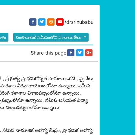
/drsrinubabu
ాకుళం
చింతలూరుకి సమీపంలోని పంచాయితీలు
Share this page
, ప్రభుత్వ ప్రాథమికోన్నత పాఠశాల ఒకటి , ప్రైవేటు
ిక పాఠశాల వీరనారాయణంలోనూ ఉన్నాయి. సమీప
ంజనీరింగ్ కళాశాల విశాఖపట్నంలోనూ ఉన్నాయి.
నర్సీపట్నంలోనూ ఉన్నాయి. సమీప అనియత విద్యా
ఠశాల‌లు విశాఖపట్నం లోనూ ఉన్నాయి.
ు. సమీప సామాజిక ఆరోగ్య కేంద్రం, ప్రాథమిక ఆరోగ్య