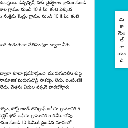
ఉన్నాయి. డిస్పెన్సరీ, పశు వైద్యశాల గ్రామం నుండి
శాల గ్రామం నుండి 10 కి.మీ. కంటే ఎక్కువ
్షేమ కేంద్రం గ్రామం నుండి 10 కి.మీ. కంటే
మీ
కా
మెం
ట్
డాది పొడుగునా చేతిపంపుల ద్వారా నీరు
రా
యం
డి
రా కూడా ప్రవహిస్తుంది. మురుగునీటిని శుద్ధి
 సామాజిక మరుగుదొడ్డి సౌకర్యం లేదు. ఇంటింటికీ
లేదు. చెత్తను వీధుల పక్కనే పారబోస్తారు.
యం, పోస్ట్ అండ్ టెలిగ్రాఫ్ ఆఫీసు గ్రామానికి 5
లిక్ ఫోన్ ఆఫీసు గ్రామానికి 5 కి.మీ. లోపు
గ్రామం నుండి 10 కి.మీ.కి పైబడిన దూరంలో