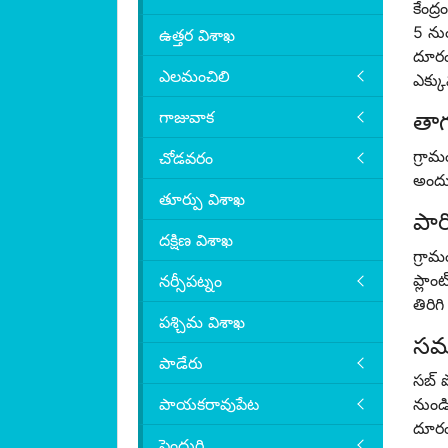
కేంద్
5 నుం
ఉత్తర విశాఖ
దూరంల
ఎలమంచిలి
ఎక్క
గాజువాక
తాగ
గ్రామ
చోడవరం
అందు
తూర్పు విశాఖ
పార
దక్షిణ విశాఖ
గ్రామ
ప్లాం
నర్సీపట్నం
తిరిగ
పశ్చిమ విశాఖ
సమా
పాడేరు
సబ్ ప
పాయకరావుపేట
నుండి
దూరంల
పెందుర్తి