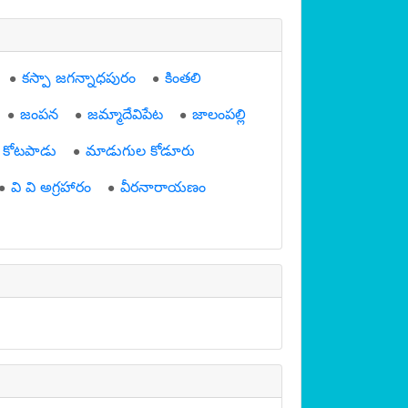
కస్పా జగన్నాధపురం
కింతలి
జంపన
జమ్మాదేవిపేట
జాలంపల్లి
 కోటపాడు
మాడుగుల కోడూరు
వి వి అగ్రహారం
వీరనారాయణం