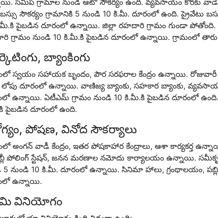
యి. సమీప గ్రామాల నుండి ఆటో సౌకర్యం ఉంది. వ్యవసాయం కొరకు వాడేందుకు
 బస్సు సౌకర్యం గ్రామానికి 5 నుండి 10 కి.మీ. దూరంలో ఉంది. ప్రైవేటు బస్స
.మీ.కి పైబడిన దూరంలో ఉన్నాయి. జిల్లా రహదారి గ్రామం గుండా పోతోంది. 
ి గ్రామం నుండి 10 కి.మీ.కి పైబడిన దూరంలో ఉన్నాయి. గ్రామంలో తారు రో
్కెటింగు, బ్యాంకింగు
మంలో స్వయం సహాయక బృందం, పౌర సరఫరాల కేంద్రం ఉన్నాయి. రోజువారీ 
ీ. లోపు దూరంలో ఉన్నాయి. వాణిజ్య బ్యాంకు, సహకార బ్యాంకు, వ్యవసా
లో ఉన్నాయి. ఏటీఎమ్ గ్రామం నుండి 10 కి.మీ.కి పైబడిన దూరంలో ఉంది. 
.కి పైబడిన దూరంలో ఉంది.
గ్యం, పోషణ, వినోద సౌకర్యాలు
ంలో అంగన్ వాడీ కేంద్రం, ఇతర పోషకాహార కేంద్రాలు, ఆశా కార్యకర్త ఉన్నాయ
బ్లీ పోలింగ్ స్టేషన్, జనన మరణాల నమోదు కార్యాలయం ఉన్నాయి. సమీ
 5 నుండి 10 కి.మీ. దూరంలో ఉన్నాయి. సినిమా హాలు, గ్రంథాలయం, పబ్లిక్
లో ఉన్నాయి.
మి వినియోగం