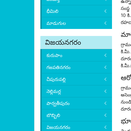
ఉన్నా
సంస్థ
భీమిలి
10 కి
రహదార
మాడుగుల
మార
విజయనగరం
గ్రా
కి.మ
కురుపాం
దూరం
కి.మీ
గజపతినగరం
ఆరో
చీపురుపల్లి
గ్రామ
నెల్లిమర్ల
అసెం
నుండి
పార్వతీపురం
దూరం
బొబ్బిలి
భూ
విజయనగరం