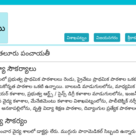
బు
విశాఖపట్నం
విజయనగరం
శ్రీక
ంతలూరు పంచాయతీ
్యా సౌకర్యాలు
ంలో ప్రభుత్వ ప్రాథమిక పాఠశాలలు రెండు, ప్రైవేటు ప్రాథమిక పాఠశాల ఒకటి 
థమికోన్నత పాఠశాల ఒకటి ఉన్నాయి. బాలబడి మాడుగులలోను, మాధ్యమ
ర్ కళాశాల, ప్రభుత్వ ఆర్ట్స్ / సైన్స్ డిగ్రీ కళాశాల మాడుగులలోను, ఇ
 వైద్య కళాశాల, మేనేజిమెంటు కళాశాల విశాఖపట్నంలోను, పాలీటెక్నిక్ 
రం అనకాపల్లిలోను, వృత్తి విద్యా శిక్షణ పాఠశాల, దివ్యాంగుల ప్రత్యేక పా
్య సౌకర్యం
చార వైద్య శాలలో డాక్టర్లు లేరు. ముగ్గురు పారామెడికల్ సిబ్బంది ఉన్నార