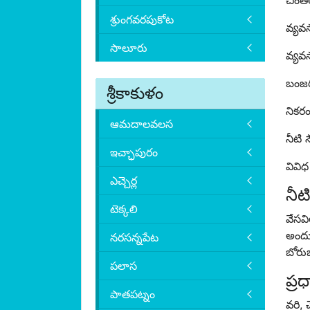
చింత
శ్రుంగవరపుకోట
వ్యవ
సాలూరు
వ్యవ
బంజరు
శ్రీకాకుళం
నికరం
ఆమదాలవలస
నీటి 
ఇచ్ఛాపురం
వివిధ
ఎచ్చెర్ల
నీట
టెక్కలి
వేసవ
అందు
నరసన్నపేట
బోరు
పలాస
ప్ర
పాతపట్నం
వరి, 