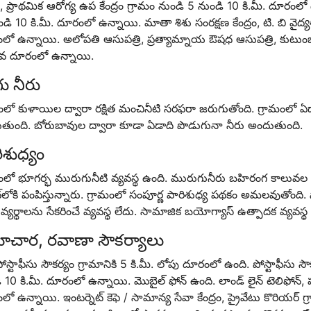
రం, ప్రాథమిక ఆరోగ్య ఉప కేంద్రం గ్రామం నుండి 5 నుండి 10 కి.మీ. దూరంలో 
డి 10 కి.మీ. దూరంలో ఉన్నాయి. మాతా శిశు సంరక్షణ కేంద్రం, టి. బి వైద్య
ో ఉన్నాయి. అలోపతి ఆసుపత్రి, ప్రత్యామ్నాయ ఔషధ ఆసుపత్రి, కుటుంబ సంక
ువ దూరంలో ఉన్నాయి.
ు నీరు
ంలో కుళాయిల ద్వారా రక్షిత మంచినీటి సరఫరా జరుగుతోంది. గ్రామంలో ఏ
తుంది. బోరుబావుల ద్వారా కూడా ఏడాది పొడుగునా నీరు అందుతుంది.
ిశుధ్యం
ంలో భూగర్భ మురుగునీటి వ్యవస్థ ఉంది. మురుగునీరు బహిరంగ కాలువల ద్వా
ట్‌లోకి పంపిస్తున్నారు. గ్రామంలో సంపూర్ణ పారిశుధ్య పథకం అమలవుతోంది.
ి వ్యర్థాలను సేకరించే వ్యవస్థ లేదు. సామాజిక బయోగ్యాస్ ఉత్పాదక వ్యవస్థ 
చార, రవాణా సౌకర్యాలు
ోస్టాఫీసు సౌకర్యం గ్రామానికి 5 కి.మీ. లోపు దూరంలో ఉంది. పోస్టాఫీసు సౌకర్
 10 కి.మీ. దూరంలో ఉన్నాయి. మొబైల్ ఫోన్ ఉంది. లాండ్ లైన్ టెలిఫోన్, పబ్
ో ఉన్నాయి. ఇంటర్నెట్ కెఫె / సామాన్య సేవా కేంద్రం, ప్రైవేటు కొరియర్ 