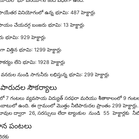
లూరులో భూ వినియోగం కింది విధంగా ఉంది:
సాయేతర వినియోగంలో ఉన్న భూమి: 487 హెక్టార్లు
సాయం చేయదగ్గ బంజరు భూమి: 13 హెక్టార్లు
 భూమి: 929 హెక్టార్లు
గా విత్తిన భూమి: 1299 హెక్టార్లు
సౌకర్యం లేని భూమి: 1928 హెక్టార్లు
 వనరుల నుండి సాగునీరు లభిస్తున్న భూమి: 299 హెక్టార్లు
ిపారుదల సౌకర్యాలు
ిలో 7 గంటలు వ్యవసాయ విద్యుత్ సరఫరా మరియు శీతాకాలంలో 9 గంటల
బాటులో ఉంది. ఈ గ్రామంలో మొత్తం నీటిపారుదల ప్రాంతం 299 హెక్టార్ల
బావుల ద్వారా 26, సరస్సులు లేదా ట్యాంకుల నుండి 55 హెక్టార్లకు న
ధాన పంటలు
చెరకు