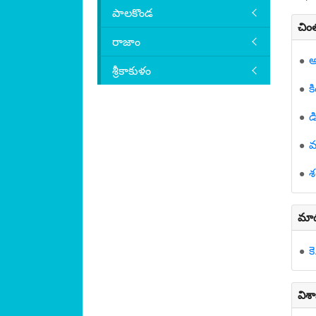
పాలకొండ
చిం
రాజాం
అ
శ్రీకాకుళం
క
డ
మ
శ
మాడ
క
విశ