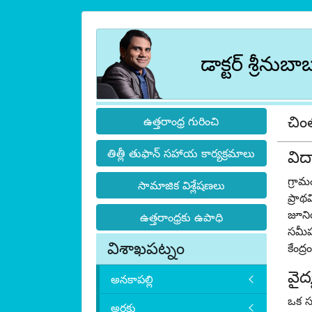
డాక్టర్ శ్రీనుబా
చి
ఉత్తరాంధ్ర గురించి
తిత్లీ తుఫాన్ సహాయ కార్యక్రమాలు
విద
గ్రామ
సామాజిక విశ్లేషణలు
ప్రా
జూనియ
ఉత్తరాంధ్రకు ఉపాధి
సమీప
విశాఖపట్నం
కేంద్
వైద
అనకాపల్లి
ఒక సం
అరకు