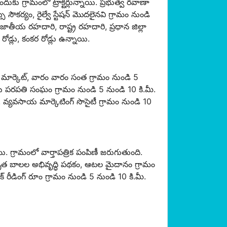
 గ్రామంలో ట్రాక్టర్లున్నాయి. ప్రభుత్వ రవాణా
ు సౌకర్యం, రైల్వే స్టేషన్ మొదలైనవి గ్రామం నుండి
జాతీయ రహదారి, రాష్ట్ర రహదారి, ప్రధాన జిల్లా
డ్లు, కంకర రోడ్లు ఉన్నాయి.
మార్కెట్, వారం వారం సంత గ్రామం నుండి 5
య పరపతి సంఘం గ్రామం నుండి 5 నుండి 10 కి.మీ.
వ్యవసాయ మార్కెటింగ్ సొసైటీ గ్రామం నుండి 10
ి. గ్రామంలో వార్తాపత్రిక పంపిణీ జరుగుతుంది.
కృత బాలల అభివృద్ధి పథకం, ఆటల మైదానం గ్రామం
 రీడింగ్ రూం గ్రామం నుండి 5 నుండి 10 కి.మీ.