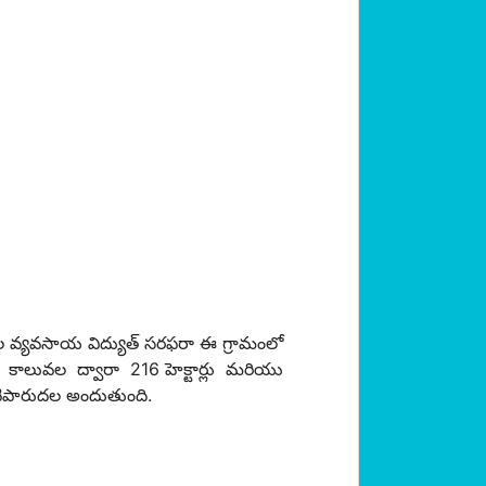
 వ్యవసాయ విద్యుత్ సరఫరా ఈ గ్రామంలో
ు. కాలువల ద్వారా 216 హెక్టార్లు మరియు
ీటిపారుదల అందుతుంది.