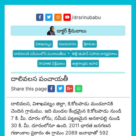
/drsrinubabu
డాక్టర్ శ్రీనుబాబు
విశాఖపట్నం
విజయనగరం
శ్రీకాకుళం
దాలివలసకి సమీపంలోని పంచాయితీలు
తిత్లీ తుఫాన్ సహాయ కార్యక్రమాలు
సామాజిక విశ్లేషణలు
ఉత్తరాంధ్రకు ఉపాధి
దాలివలస పంచాయతీ
Share this page
దాలివలస, విశాఖపట్నం జిల్లా, కె.కోటపాడు మండలానికి
చెందిన గ్రామము. ఇది మండల కేంద్రమైన కె.కోటపాడు నుండి
7 కి. మీ. దూరం లోను, సమీప పట్టణమైన అనకాపల్లి నుండి
30 కి. మీ. దూరంలోనూ ఉంది. 2011 భారత జనగణన
గణాంకాల ప్రకారం ఈ గ్రామం 2089 జనాభాతో 592