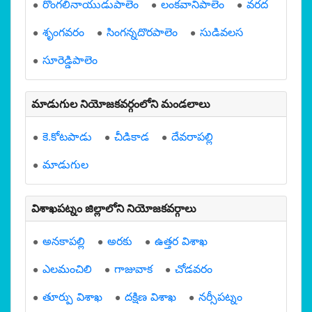
రొంగలినాయుడుపాలెం
లంకవానిపాలెం
వరద
శృంగవరం
సింగన్నదొరపాలెం
సుడివలస
సూరెడ్డిపాలెం
మాడుగుల నియోజకవర్గంలోని మండలాలు
కె.కోటపాడు
చీడికాడ
దేవరాపల్లి
మాడుగుల
విశాఖపట్నం జిల్లాలోని నియోజకవర్గాలు
అనకాపల్లి
అరకు
ఉత్తర విశాఖ
ఎలమంచిలి
గాజువాక
చోడవరం
తూర్పు విశాఖ
దక్షిణ విశాఖ
నర్సీపట్నం