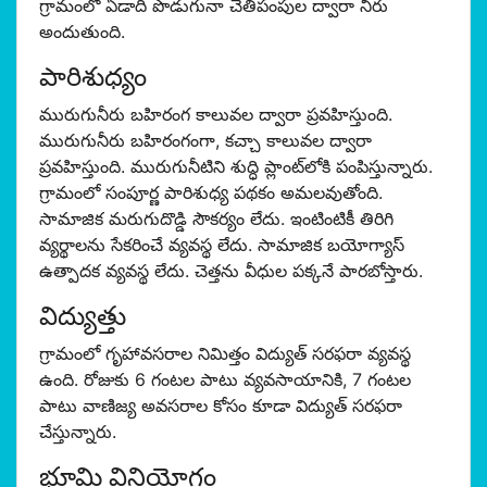
గ్రామంలో ఏడాది పొడుగునా చేతిపంపుల ద్వారా నీరు
అందుతుంది.
పారిశుధ్యం
మురుగునీరు బహిరంగ కాలువల ద్వారా ప్రవహిస్తుంది.
మురుగునీరు బహిరంగంగా, కచ్చా కాలువల ద్వారా
ప్రవహిస్తుంది. మురుగునీటిని శుద్ధి ప్లాంట్‌లోకి పంపిస్తున్నారు.
గ్రామంలో సంపూర్ణ పారిశుధ్య పథకం అమలవుతోంది.
సామాజిక మరుగుదొడ్డి సౌకర్యం లేదు. ఇంటింటికీ తిరిగి
వ్యర్థాలను సేకరించే వ్యవస్థ లేదు. సామాజిక బయోగ్యాస్
ఉత్పాదక వ్యవస్థ లేదు. చెత్తను వీధుల పక్కనే పారబోస్తారు.
విద్యుత్తు
గ్రామంలో గృహావసరాల నిమిత్తం విద్యుత్ సరఫరా వ్యవస్థ
ఉంది. రోజుకు 6 గంటల పాటు వ్యవసాయానికి, 7 గంటల
పాటు వాణిజ్య అవసరాల కోసం కూడా విద్యుత్ సరఫరా
చేస్తున్నారు.
భూమి వినియోగం