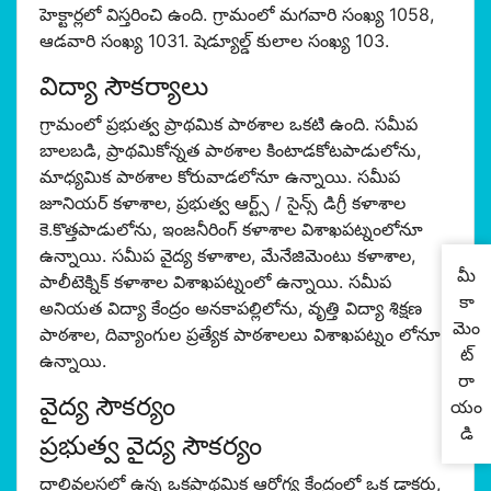
హెక్టార్లలో విస్తరించి ఉంది. గ్రామంలో మగవారి సంఖ్య 1058,
ఆడవారి సంఖ్య 1031. షెడ్యూల్డ్ కులాల సంఖ్య 103.
విద్యా సౌకర్యాలు
గ్రామంలో ప్రభుత్వ ప్రాథమిక పాఠశాల ఒకటి ఉంది. సమీప
బాలబడి, ప్రాథమికోన్నత పాఠశాల కింటాడకోటపాడులోను,
మాధ్యమిక పాఠశాల కోరువాడలోనూ ఉన్నాయి. సమీప
జూనియర్ కళాశాల, ప్రభుత్వ ఆర్ట్స్ / సైన్స్ డిగ్రీ కళాశాల
కె.కొత్తపాడులోను, ఇంజనీరింగ్ కళాశాల విశాఖపట్నంలోనూ
ఉన్నాయి. సమీప వైద్య కళాశాల, మేనేజిమెంటు కళాశాల,
మీ
పాలీటెక్నిక్ కళాశాల విశాఖపట్నంలో ఉన్నాయి. సమీప
కా
అనియత విద్యా కేంద్రం అనకాపల్లిలోను, వృత్తి విద్యా శిక్షణ
మెం
పాఠశాల, దివ్యాంగుల ప్రత్యేక పాఠశాల‌లు విశాఖపట్నం లోనూ
ట్
ఉన్నాయి.
రా
వైద్య సౌకర్యం
యం
డి
ప్రభుత్వ వైద్య సౌకర్యం
దాలివలసలో ఉన్న ఒకప్రాథమిక ఆరోగ్య కేంద్రంలో ఒక డాక్టరు,