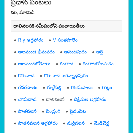
ప్రధాన పంటలు
వరి, మామిడి
దాలివలసకి సమీపంలోని పంచాయితీలు
R y అగ్రహారం
V సంతపాలెం
అలమండ భీమవరం
ఆనందపురం
ఆర్లె
ఆలమందకోడూరు
కింతాడ
కింతాడకోటపాడు
కొరువాడ
కొరువాడ జగన్నాధపురం
గవరపాలెం
గుల్లేపల్లి
గొండుపాలెం
గొట్లం
చౌడువాడ
దాలివలస
దీక్షితుల అగ్రహారం
పాతవలస
పిండ్రంగి
పైడంపేట
పొతనవలస అగ్రహారం
మర్రివలస
మేడిచెర్ల