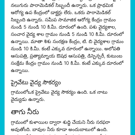
నలుగురు పారామెడికల్ సిబ్బందీ ఉన్నారు. ఒక ప్రాథమిక
ఆరోగ్య ఉప కేంద్రంలో డాక్టర్లు లేరు. ఒకరు పారామెడికల్
సిబ్బంది ఉన్నారు. సమీప సామాజిక ఆరోగ్య కేంద్రం గ్రామం
నుండి 5 నుండి 10 కి.మీ. దూరంలో ఉంది. పశు వైద్యశాల,
సంచార వైద్య శాల గ్రామం నుండి 5 నుండి 10 కి.మీ. దూరంలో
ఉన్నాయి. మాతా శిశు సంరక్షణ కేంద్రం, టి. బి వైద్యశాల గ్రామం
నుండి 10 కి.మీ. కంటే ఎక్కువ దూరంలో ఉన్నాయి. అలోపతి
ఆసుపత్రి, ప్రత్యామ్నాయ ఔషధ ఆసుపత్రి, డిస్పెన్సరీ, కుటుంబ
సంక్షేమ కేంద్రం గ్రామం నుండి 10 కి.మీ. కంటే ఎక్కువ దూరంలో
ఉన్నాయి.
ప్రైవేటు వైద్య సౌకర్యం
గ్రామంలోఒక ప్రైవేటు వైద్య సౌకర్యం ఉంది. ఒక నాటు
వైద్యుడు ఉన్నారు.
తాగు నీరు
గ్రామంలో కుళాయిల ద్వారా శుద్ధి చేయని నీరు సరఫరా
అవుతోంది. బావుల నీరు కూడా అందుబాటులో ఉంది.