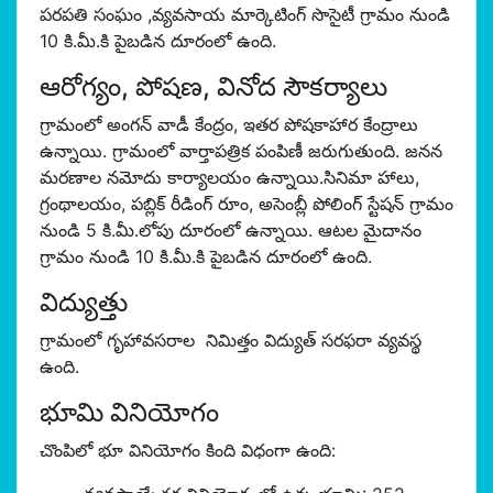
పరపతి సంఘం ,వ్యవసాయ మార్కెటింగ్ సొసైటీ గ్రామం నుండి
10 కి.మీ.కి పైబడిన దూరంలో ఉంది.
ఆరోగ్యం, పోషణ, వినోద సౌకర్యాలు
గ్రామంలో అంగన్ వాడీ కేంద్రం, ఇతర పోషకాహార కేంద్రాలు
ఉన్నాయి. గ్రామంలో వార్తాపత్రిక పంపిణీ జరుగుతుంది. జనన
మరణాల నమోదు కార్యాలయం ఉన్నాయి.సినిమా హాలు,
గ్రంథాలయం, పబ్లిక్ రీడింగ్ రూం, అసెంబ్లీ పోలింగ్ స్టేషన్ గ్రామం
నుండి 5 కి.మీ.లోపు దూరంలో ఉన్నాయి. ఆటల మైదానం
గ్రామం నుండి 10 కి.మీ.కి పైబడిన దూరంలో ఉంది.
విద్యుత్తు
గ్రామంలో గృహావసరాల నిమిత్తం విద్యుత్ సరఫరా వ్యవస్థ
ఉంది.
భూమి వినియోగం
చొంపిలో భూ వినియోగం కింది విధంగా ఉంది: