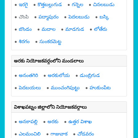
ఇరగై
కొత్తబల్లుగుడ
గన్నెల
చినలబుడు
చొంపి
పద్మాపురం
పెదలబుడు
బస్కి
బొండం
మదాల
మాడగుడ
లోతేరు
శిరగం
సుంకరమెట్ట
అరకు నియోజకవర్గంలోని మండలాలు
అనంతగిరి
అరకులోయ
డుంబ్రిగుడ
పెదబయలు
ముంచంగిపుట్టు
హుకుంపేట
విశాఖపట్నం జిల్లాలోని నియోజకవర్గాలు
అనకాపల్లి
అరకు
ఉత్తర విశాఖ
ఎలమంచిలి
గాజువాక
చోడవరం