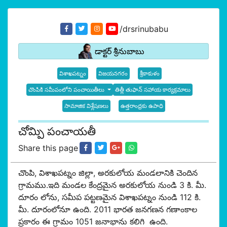
/drsrinubabu
డాక్టర్ శ్రీనుబాబు
విశాఖపట్నం
విజయనగరం
శ్రీకాకుళం
చొంపికి సమీపంలోని పంచాయితీలు
తిత్లీ తుఫాన్ సహాయ కార్యక్రమాలు
సామాజిక విశ్లేషణలు
ఉత్తరాంధ్రకు ఉపాధి
చోమ్పి పంచాయతీ
Share this page
చొంపి, విశాఖపట్నం జిల్లా, అరకులోయ మండలానికి చెందిన
గ్రామము.ఇది మండల కేంద్రమైన అరకులోయ నుండి 3 కి. మీ.
దూరం లోను, సమీప పట్టణమైన విశాఖపట్నం నుండి 112 కి.
మీ. దూరంలోనూ ఉంది. 2011 భారత జనగణన గణాంకాల
ప్రకారం ఈ గ్రామం 1051 జనాభాను కలిగి ఉంది.