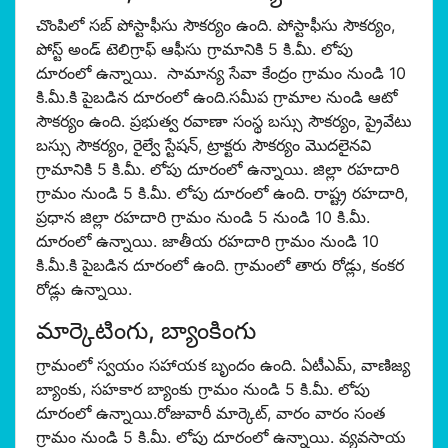
చొంపిలో సబ్ పోస్టాఫీసు సౌకర్యం ఉంది. పోస్టాఫీసు సౌకర్యం,
పోస్ట్ అండ్ టెలిగ్రాఫ్ ఆఫీసు గ్రామానికి 5 కి.మీ. లోపు
దూరంలో ఉన్నాయి. సామాన్య సేవా కేంద్రం గ్రామం నుండి 10
కి.మీ.కి పైబడిన దూరంలో ఉంది.సమీప గ్రామాల నుండి ఆటో
సౌకర్యం ఉంది. ప్రభుత్వ రవాణా సంస్థ బస్సు సౌకర్యం, ప్రైవేటు
బస్సు సౌకర్యం, రైల్వే స్టేషన్, ట్రాక్టరు సౌకర్యం మొదలైనవి
గ్రామానికి 5 కి.మీ. లోపు దూరంలో ఉన్నాయి. జిల్లా రహదారి
గ్రామం నుండి 5 కి.మీ. లోపు దూరంలో ఉంది. రాష్ట్ర రహదారి,
ప్రధాన జిల్లా రహదారి గ్రామం నుండి 5 నుండి 10 కి.మీ.
దూరంలో ఉన్నాయి. జాతీయ రహదారి గ్రామం నుండి 10
కి.మీ.కి పైబడిన దూరంలో ఉంది. గ్రామంలో తారు రోడ్లు, కంకర
రోడ్లు ఉన్నాయి.
మార్కెటింగు, బ్యాంకింగు
గ్రామంలో స్వయం సహాయక బృందం ఉంది. ఏటీఎమ్, వాణిజ్య
బ్యాంకు, సహకార బ్యాంకు గ్రామం నుండి 5 కి.మీ. లోపు
దూరంలో ఉన్నాయి.రోజువారీ మార్కెట్, వారం వారం సంత
గ్రామం నుండి 5 కి.మీ. లోపు దూరంలో ఉన్నాయి. వ్యవసాయ