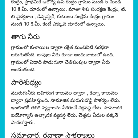
కేంద్రం, ప్రాథమిక ఆరోగ్య ఉప కేంద్రం గ్రామం నుండి 5 నుండి
10 కి.మీ. దూరంలో ఉన్నాయి. మాతా శిశు సంరక్షణ కేంద్రం, టి.
బి వైద్యశాల , డిస్పెన్సరీ, కుటుంబ సంక్షేమ కేంద్రం గ్రామం
నుండి 10 కి.మీ. కంటే ఎక్కువ దూరంలో ఉన్నాయి.
తాగు నీరు
గ్రామంలో కుళాయిల ద్వారా రక్షిత మంచినీటి సరఫరా
జరుగుతోంది. బావుల నీరు కూడా అందుబాటులో ఉంది.
గ్రామంలో ఏడాది పొడుగునా చేతిపంపుల ద్వారా నీరు
అందుతుంది.
పారిశుధ్యం
మురుగునీరు బహిరంగ కాలువల ద్వారా , కచ్చా కాలువల
ద్వారా ప్రవహిస్తుంది. సామాజిక మరుగుదొడ్డి సౌకర్యం లేదు.
ఇంటింటికీ తిరిగి వ్యర్థాలను సేకరించే వ్యవస్థ లేదు. సామాజిక
బయోగ్యాస్ ఉత్పాదక వ్యవస్థ లేదు. చెత్తను వీధుల పక్కనే
పారబోస్తారు.
సమాచార, రవాణా సౌకర్యాలు