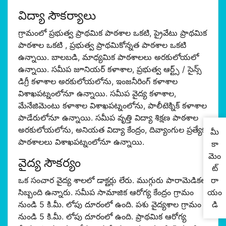
విద్యా సౌకర్యాలు
గ్రామంలో ప్రభుత్వ ప్రాథమిక పాఠశాల ఒకటి, ప్రైవేటు ప్రాథమిక
పాఠశాల ఒకటి , ప్రభుత్వ ప్రాథమికోన్నత పాఠశాల ఒకటి
ఉన్నాయి. బాలబడి, మాధ్యమిక పాఠశాల‌లు అరకులోయలో
ఉన్నాయి. సమీప జూనియర్ కళాశాల, ప్రభుత్వ ఆర్ట్స్ / సైన్స్
డిగ్రీ కళాశాల అరకులోయలోను, ఇంజనీరింగ్ కళాశాల
విశాఖపట్నంలోనూ ఉన్నాయి. సమీప వైద్య కళాశాల,
మేనేజిమెంటు కళాశాల విశాఖపట్నంలోను, పాలీటెక్నిక్ కళాశాల
పాడేరులోనూ ఉన్నాయి. సమీప వృత్తి విద్యా శిక్షణ పాఠశాల
అరకులోయలోను, అనియత విద్యా కేంద్రం, దివ్యాంగుల ప్రత్యేక
మీ
పాఠశాల‌లు విశాఖపట్నంలోనూ ఉన్నాయి.
కా
మెం
వైద్య సౌకర్యం
ట్
రా
ఒక సంచార వైద్య శాలలో డాక్టర్లు లేరు. ముగ్గురు పారామెడికల్
యం
సిబ్బంది ఉన్నారు. సమీప సామాజిక ఆరోగ్య కేంద్రం గ్రామం
డి
నుండి 5 కి.మీ. లోపు దూరంలో ఉంది. పశు వైద్యశాల గ్రామం
నుండి 5 కి.మీ. లోపు దూరంలో ఉంది. ప్రాథమిక ఆరోగ్య