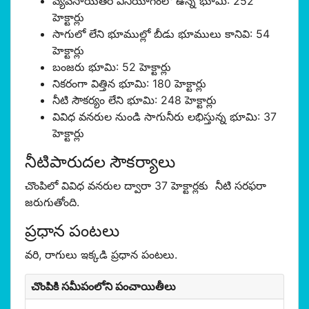
వ్యవసాయేతర వినియోగంలో ఉన్న భూమి: 252
హెక్టార్లు
సాగులో లేని భూముల్లో బీడు భూములు కానివి: 54
హెక్టార్లు
బంజరు భూమి: 52 హెక్టార్లు
నికరంగా విత్తిన భూమి: 180 హెక్టార్లు
నీటి సౌకర్యం లేని భూమి: 248 హెక్టార్లు
వివిధ వనరుల నుండి సాగునీరు లభిస్తున్న భూమి: 37
హెక్టార్లు
నీటిపారుదల సౌకర్యాలు
చొంపిలో వివిధ వనరుల ద్వారా 37 హెక్టార్లకు నీటి సరఫరా
జరుగుతోంది.
ప్రధాన పంటలు
వరి, రాగులు ఇక్కడి ప్రధాన పంటలు.
చొంపికి సమీపంలోని పంచాయితీలు