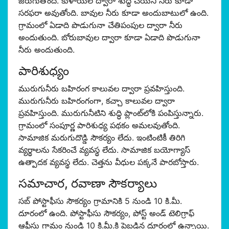
జరుగుతోంది. కుళాయిల ద్వారా శుద్ధి చేయని నీరు కూడా
సరఫరా అవుతోంది. బావుల నీరు కూడా అందుబాటులో ఉంది.
గ్రామంలో ఏడాది పొడుగునా చేతిపంపుల ద్వారా నీరు
అందుతుంది. బోరుబావుల ద్వారా కూడా ఏడాది పొడుగునా
నీరు అందుతుంది.
పారిశుధ్యం
మురుగునీరు బహిరంగ కాలువల ద్వారా ప్రవహిస్తుంది.
మురుగునీరు బహిరంగంగా, కచ్చా కాలువల ద్వారా
ప్రవహిస్తుంది. మురుగునీటిని శుద్ధి ప్లాంట్‌లోకి పంపిస్తున్నారు.
గ్రామంలో సంపూర్ణ పారిశుధ్య పథకం అమలవుతోంది.
సామాజిక మరుగుదొడ్డి సౌకర్యం లేదు. ఇంటింటికీ తిరిగి
వ్యర్థాలను సేకరించే వ్యవస్థ లేదు. సామాజిక బయోగ్యాస్
ఉత్పాదక వ్యవస్థ లేదు. చెత్తను వీధుల పక్కనే పారబోస్తారు.
సమాచార, రవాణా సౌకర్యాలు
సబ్ పోస్టాఫీసు సౌకర్యం గ్రామానికి 5 నుండి 10 కి.మీ.
దూరంలో ఉంది. పోస్టాఫీసు సౌకర్యం, పోస్ట్ అండ్ టెలిగ్రాఫ్
ఆఫీసు గ్రామం నుండి 10 కి.మీ.కి పైబడిన దూరంలో ఉన్నాయి.