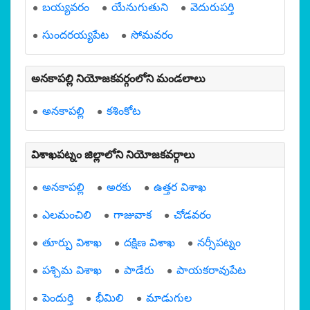
బయ్యవరం
యేనుగుతుని
వెదురుపర్తి
సుందరయ్యపేట
సోమవరం
అనకాపల్లి నియోజకవర్గంలోని మండలాలు
అనకాపల్లి
కశింకోట
విశాఖపట్నం జిల్లాలోని నియోజకవర్గాలు
అనకాపల్లి
అరకు
ఉత్తర విశాఖ
ఎలమంచిలి
గాజువాక
చోడవరం
తూర్పు విశాఖ
దక్షిణ విశాఖ
నర్సీపట్నం
పశ్చిమ విశాఖ
పాడేరు
పాయకరావుపేట
పెందుర్తి
భీమిలి
మాడుగుల