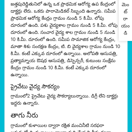
జత్తపురెడ్డితునిలో ఉన్న ఒక ప్రాథమిక ఆరోగ్య ఉప కేంద్రంలో
మెం
డాక్టర్లు లేరు. ఒకరు పారామెడికల్ సిబ్బంది ఉన్నారు. సమీప
ట్
ప్రాథమిక ఆరోగ్య కేంద్రం గ్రామం నుండి 5 కి.మీ. లోపు
రా
దూరంలో ఉంది. పశు వైద్యశాల గ్రామం నుండి 5 కి.మీ. లోపు
యం
దూరంలో ఉంది. సంచార వైద్య శాల గ్రామం నుండి 5 నుండి
డి
10 కి.మీ. దూరంలో ఉంది. సమీప సామాజిక ఆరోగ్య కేంద్రం,
మాతా శిశు సంరక్షణ కేంద్రం, టి. బి వైద్యశాల గ్రామం నుండి 10
కి.మీ. కంటే ఎక్కువ దూరంలో ఉన్నాయి. అలోపతి ఆసుపత్రి,
ప్రత్యామ్నాయ ఔషధ ఆసుపత్రి, డిస్పెన్సరీ, కుటుంబ సంక్షేమ
కేంద్రం గ్రామం నుండి 10 కి.మీ. కంటే ఎక్కువ దూరంలో
ఉన్నాయి.
ప్రైవేటు వైద్య సౌకర్యం
గ్రామంలో2 ప్రైవేటు వైద్య సౌకర్యాలున్నాయి. డిగ్రీ లేని డాక్టర్లు
ఇద్దరు ఉన్నారు.
తాగు నీరు
గ్రామంలో కుళాయిల ద్వారా రక్షిత మంచినీటి సరఫరా