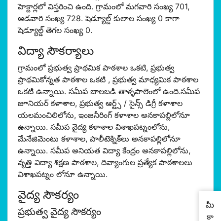
హెక్టార్లలో విస్తరించి ఉంది. గ్రామంలో మగవారి సంఖ్య 701,
ఆడవారి సంఖ్య 728. షెడ్యూల్డ్ కులాల సంఖ్య 0 కాగా
షెడ్యూల్డ్ తెగల సంఖ్య 0.
విద్యా సౌకర్యాలు
గ్రామంలో ప్రభుత్వ ప్రాథమిక పాఠశాల ఒకటి, ప్రభుత్వ
ప్రాథమికోన్నత పాఠశాల ఒకటి , ప్రభుత్వ మాధ్యమిక పాఠశాల
ఒకటి ఉన్నాయి. సమీప బాలబడి తాళ్ళపాలెంలో ఉంది.సమీప
జూనియర్ కళాశాల, ప్రభుత్వ ఆర్ట్స్ / సైన్స్ డిగ్రీ కళాశాల
యలమంచిలిలోను, ఇంజనీరింగ్ కళాశాల అనకాపల్లిలోనూ
ఉన్నాయి. సమీప వైద్య కళాశాల విశాఖపట్నంలోను,
మేనేజిమెంటు కళాశాల, పాలీటెక్నిక్‌లు అనకాపల్లిలోనూ
ఉన్నాయి. సమీప అనియత విద్యా కేంద్రం అనకాపల్లిలోను,
వృత్తి విద్యా శిక్షణ పాఠశాల, దివ్యాంగుల ప్రత్యేక పాఠశాల‌లు
విశాఖపట్నం లోనూ ఉన్నాయి.
వైద్య సౌకర్యం
మీ
ప్రభుత్వ వైద్య సౌకర్యం
కా