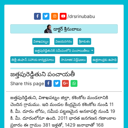
/drsrinubabu
డాక్టర్ శ్రీనుబాబు
విశాఖపట్నం
విజయనగరం
శ్రీకాకుళం
జత్తపురెడ్డితునికి సమీపంలోని పంచాయితీలు
తిత్లీ తుఫాన్ సహాయ కార్యక్రమాలు
సామాజిక విశ్లేషణలు
ఉత్తరాంధ్రకు ఉపాధి
జత్తపురెడ్డితుని పంచాయతీ
Share this page
జత్తపురెడ్డితుని, విశాఖపట్నం జిల్లా, కశింకోట మండలానికి
చెందిన గ్రామము. ఇది మండల కేంద్రమైన కశింకోట నుండి 11
కి. మీ. దూరం లోను, సమీప పట్టణమైన అనకాపల్లి నుండి 19
కి. మీ. దూరంలోనూ ఉంది. 2011 భారత జనగణన గణాంకాల
ప్రకారం ఈ గ్రామం 381 ఇళ్లతో, 1429 జనాభాతో 168