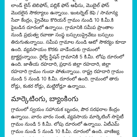
లాండ్ లైన్ టెలిఫోన్, పబ్లిక్ ఫోన్ ఆఫీసు, మొబైల్ ఫోన్
మొదలైన సౌకర్యాలు ఉన్నాయి. ఇంటర్నెట్ కెఫె / సామాన్య
సేవా కేంద్రం, ప్రైవేటు కొరియర్ గ్రామం నుండి 10 కి.మీ.కి
పైబడిన దూరంలో ఉన్నాయి. గ్రామానికి సమీప ప్రాంతాల
నుండి ప్రభుత్వ రవాణా సంస్థ బస్సులుప్రైవేటు బస్సులు
తిరుగుతున్నాయి. సమీప గ్రామాల నుండి ఆటో సౌకర్యం కూడా
ఉంది. వ్యవసాయం కొరకు వాడేందుకు గ్రామంలో
ట్రాక్టర్లున్నాయి. రైల్వే స్టేషన్ గ్రామానికి 5 కి.మీ. లోపు దూరంలో
ఉంది. జాతీయ రహదారి, ప్రధాన జిల్లా రహదారి, జిల్లా
రహదారి గ్రామం గుండా పోతున్నాయి. రాష్ట్ర రహదారి గ్రామం
నుండి 5 నుండి 10 కి.మీ. దూరంలో ఉంది. గ్రామంలో తారు
రోడ్లు, కంకర రోడ్లు, మట్టిరోడ్లూ ఉన్నాయి.
మార్కెటింగు, బ్యాంకింగు
గ్రామంలో స్వయం సహాయక బృందం, పౌర సరఫరాల కేంద్రం
ఉన్నాయి. వారం వారం సంత, వ్యవసాయ మార్కెటింగ్ సొసైటీ
గ్రామం నుండి 5 కి.మీ. లోపు దూరంలో ఉన్నాయి. ఏటీఎమ్
గ్రామం నుండి 5 నుండి 10 కి.మీ. దూరంలో ఉంది. వాణిజ్య