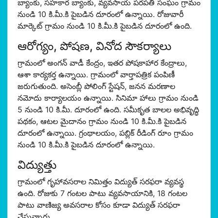
బ్యాంకు, సహకార బ్యాంకు, వ్యవసాయ పరపతి సంఘం గ్రామం
నుండి 10 కి.మీ.కి పైబడిన దూరంలో ఉన్నాయి. రోజువారీ
మార్కెట్ గ్రామం నుండి 10 కి.మీ.కి పైబడిన దూరంలో ఉంది.
ఆరోగ్యం, పోషణ, వినోద సౌకర్యాలు
గ్రామంలో అంగన్ వాడీ కేంద్రం, ఇతర పోషకాహార కేంద్రాలు,
ఆశా కార్యకర్త ఉన్నాయి. గ్రామంలో వార్తాపత్రిక పంపిణీ
జరుగుతుంది. అసెంబ్లీ పోలింగ్ స్టేషన్, జనన మరణాల
నమోదు కార్యాలయం ఉన్నాయి. సినిమా హాలు గ్రామం నుండి
5 నుండి 10 కి.మీ. దూరంలో ఉంది. సమీకృత బాలల అభివృద్ధి
పథకం, ఆటల మైదానం గ్రామం నుండి 10 కి.మీ.కి పైబడిన
దూరంలో ఉన్నాయి. గ్రంథాలయం, పబ్లిక్ రీడింగ్ రూం గ్రామం
నుండి 10 కి.మీ.కి పైబడిన దూరంలో ఉన్నాయి.
విద్యుత్తు
గ్రామంలో గృహావసరాల నిమిత్తం విద్యుత్ సరఫరా వ్యవస్థ
ఉంది. రోజుకు 7 గంటల పాటు వ్యవసాయానికి, 18 గంటల
పాటు వాణిజ్య అవసరాల కోసం కూడా విద్యుత్ సరఫరా
చేస్తున్నారు.