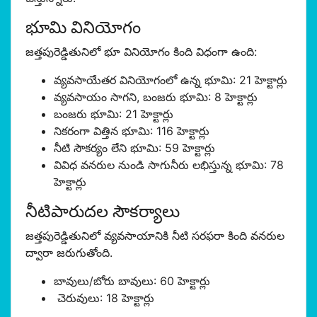
భూమి వినియోగం
జత్తపురెడ్డితునిలో భూ వినియోగం కింది విధంగా ఉంది:
వ్యవసాయేతర వినియోగంలో ఉన్న భూమి: 21 హెక్టార్లు
వ్యవసాయం సాగని, బంజరు భూమి: 8 హెక్టార్లు
బంజరు భూమి: 21 హెక్టార్లు
నికరంగా విత్తిన భూమి: 116 హెక్టార్లు
నీటి సౌకర్యం లేని భూమి: 59 హెక్టార్లు
వివిధ వనరుల నుండి సాగునీరు లభిస్తున్న భూమి: 78
హెక్టార్లు
నీటిపారుదల సౌకర్యాలు
జత్తపురెడ్డితునిలో వ్యవసాయానికి నీటి సరఫరా కింది వనరుల
ద్వారా జరుగుతోంది.
బావులు/బోరు బావులు: 60 హెక్టార్లు
చెరువులు: 18 హెక్టార్లు