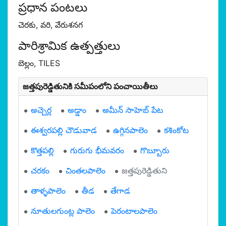
ప్రధాన పంటలు
చెరకు, వరి, వేరుశనగ
పారిశ్రామిక ఉత్పత్తులు
బెల్లం, TILES
జత్తపురెడ్డితునికి సమీపంలోని పంచాయితీలు
అచ్చెర్ల
అడ్డాం
అమీన్ సాహెబ్ పేట
ఈశ్వరపల్లి చౌడువాడ
ఉగ్గినపాలెం
కశింకోట
కొత్తపల్లి
గురుగు భీమవరం
గొబ్బూరు
చరకం
చింతలపాలెం
జత్తపురెడ్డితుని
తాళ్ళపాలెం
తీడ
తేగాడ
నూతులగుంట్ల పాలెం
పెరంటాలపాలెం