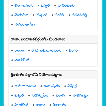
లింగాలవలస
వన్నలి
వావిలవలస
వెంకంపేట
వొప్పంగి
సంకిలి
సరసనపల్లి
సొమరాజుపేట
రాజాం నియోజకవర్గంలోని మండలాలు
రాజాం
రేగిడి ఆమదాలవలస
వంగర
సంతకవిటి
శ్రీకాకుళం జిల్లాలోని నియోజకవర్గాలు
ఆమదాలవలస
ఇచ్ఛాపురం
ఎచ్చెర్ల
టెక్కలి
నరసన్నపేట
పలాస
పాతపట్నం
పాలకొండ
రాజాం
శ్రీకాకుళం