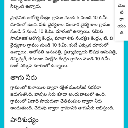
మెం
సిబ్బంది ఉన్నారు.
ట్
ప్రాథమిక ఆరోగ్య కేంద్రం గ్రామం నుండి 5 నుండి 10 కి.మీ.
రా
దూరంలో ఉంది. పశు వైద్యశాల, సంచార వైద్య శాల గ్రామం
యం
నుండి 5 నుండి 10 కి.మీ. దూరంలో ఉన్నాయి. సమీప
డి
సామాజిక ఆరోగ్య కేంద్రం, మాతా శిశు సంరక్షణ కేంద్రం, టి. బి
వైద్యశాల గ్రామం నుండి 10 కి.మీ. కంటే ఎక్కువ దూరంలో
ఉన్నాయి. అలోపతి ఆసుపత్రి, ప్రత్యామ్నాయ ఔషధ ఆసుపత్రి,
డిస్పెన్సరీ, కుటుంబ సంక్షేమ కేంద్రం గ్రామం నుండి 10 కి.మీ.
కంటే ఎక్కువ దూరంలో ఉన్నాయి.
తాగు నీరు
గ్రామంలో కుళాయిల ద్వారా రక్షిత మంచినీటి సరఫరా
జరుగుతోంది. బావుల నీరు కూడా అందుబాటులో ఉంది.
గ్రామంలో ఏడాది పొడుగునా చేతిపంపుల ద్వారా నీరు
అందుతుంది. చెరువు ద్వారా గ్రామానికి తాగునీరు లభిస్తుంది.
పారిశుధ్యం