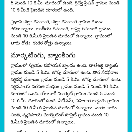
5 నుండి 10 కి.మీ. దూరంలో ఉంది. రైల్వే స్టేషన్ గ్రామం నుండి
10 కి.మీ.కి పైబడిన దూరంలో ఉంది.
ప్రధాన జిల్లా రహదారి, జిల్లా రహదారి గ్రామం గుండా
పోతున్నాయి. జాతీయ రహదారి, రాష్ట్ర రహదారి గ్రామం
నుండి 10 కి.మీ.కి పైబడిన దూరంలో ఉన్నాయి. గ్రామంలో
తారు రోడ్లు, కంకర రోడ్లు ఉన్నాయి.
మార్కెటింగు, బ్యాంకింగు
గ్రామంలో స్వయం సహాయక బృందం ఉంది. వాణిజ్య బ్యాంకు
గ్రామం నుండి 5 కి.మీ. లోపు దూరంలో ఉంది. పౌర సరఫరాల
వ్యవస్థ దుకాణం గ్రామం నుండి 5 కి.మీ. లోపు దూరంలో ఉంది.
వ్యవసాయ పరపతి సంఘం గ్రామం నుండి 5 నుండి 10 కి.మీ.
దూరంలో ఉంది. రోజువారీ మార్కెట్ గ్రామం నుండి 5 నుండి
10 కి.మీ. దూరంలో ఉంది. ఏటీఎమ్, సహకార బ్యాంకు గ్రామం
నుండి 10 కి.మీ.కి పైబడిన దూరంలో ఉన్నాయి. వారం వారం
సంత, వ్యవసాయ మార్కెటింగ్ సొసైటీ గ్రామం నుండి 10
కి.మీ.కి పైబడిన దూరంలో ఉన్నాయి.