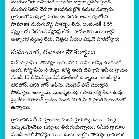
మురుగునీరు బహిరంగ కాలువల ద్వారా ప్రవహిస్తుంది.
మురుగునీటిని నేరుగా జలవనరుల్లోకి వదులుతున్నారు.
గ్రామంలో సంపూర్ణ పారిశుధ్య పథకం అమలవుతోంది.
సామాజిక మరుగుదొడ్డి సౌకర్యం లేదు. ఇంటింటికీ తిరిగి
వ్యర్థాలను సేకరించే వ్యవస్థ లేదు. సామాజిక బయోగ్యాస్
ఉత్పాదక వ్యవస్థ లేదు. చెత్తను వీధుల పక్కనే పారబోస్తారు.
సమాచార, రవాణా సౌకర్యాలు
సబ్ పోస్టాఫీసు సౌకర్యం గ్రామానికి 5 కి.మీ. లోపు దూరంలో
ఉంది. పోస్టాఫీసు సౌకర్యం, పోస్ట్ అండ్ టెలిగ్రాఫ్ ఆఫీసు గ్రామం
నుండి 10 కి.మీ.కి పైబడిన దూరంలో ఉన్నాయి. లాండ్ లైన్
టెలిఫోన్, పబ్లిక్ ఫోన్ ఆఫీసు, మొబైల్ ఫోన్ మొదలైన
సౌకర్యాలు ఉన్నాయి. ఇంటర్నెట్ కెఫె / సామాన్య సేవా కేంద్రం,
ప్రైవేటు కొరియర్ గ్రామం నుండి 10 కి.మీ.కి పైబడిన దూరంలో
ఉన్నాయి.
గ్రామానికి సమీప ప్రాంతాల నుండి ప్రభుత్వ రవాణా సంస్థ
బస్సులుప్రైవేటు బస్సులు తిరుగుతున్నాయి. సమీప గ్రామాల
నుండి ఆటో సౌకర్యం కూడా ఉంది. ట్రాక్టరు సౌకర్యం గ్రామానికి