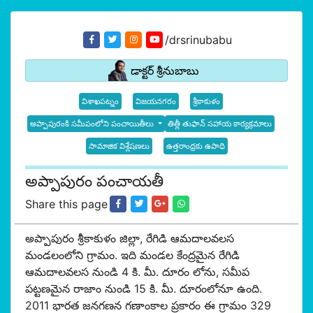
/drsrinubabu
డాక్టర్ శ్రీనుబాబు
విశాఖపట్నం
విజయనగరం
శ్రీకాకుళం
అప్పాపురంకి సమీపంలోని పంచాయితీలు
తిత్లీ తుఫాన్ సహాయ కార్యక్రమాలు
సామాజిక విశ్లేషణలు
ఉత్తరాంధ్రకు ఉపాధి
అప్పాపురం పంచాయతీ
Share this page
అప్పాపురం శ్రీకాకుళం జిల్లా, రేగిడి ఆమదాలవలస
మండలంలోని గ్రామం. ఇది మండల కేంద్రమైన రేగిడి
ఆమదాలవలస నుండి 4 కి. మీ. దూరం లోను, సమీప
పట్టణమైన రాజాం నుండి 15 కి. మీ. దూరంలోనూ ఉంది.
2011 భారత జనగణన గణాంకాల ప్రకారం ఈ గ్రామం 329