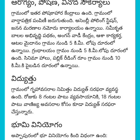
ఆరోగ్యం, పోషణ, వినోద సౌకర్యాలు
గ్రామంలో ఇతర పోషకాహార కేంద్రాలు ఉంది. గ్రామంలో
వార్తాపత్రిక పంపిణీ జరుగుతుంది. అసెంబ్లీ పోలింగ్ స్టేషన్,
జనన మరణాల నమోదు కార్యాలయం ఉన్నాయి. సమీకృత
బాలల అభివృద్ధి పథకం, అంగన్ వాడీ కేంద్రం, ఆశా కార్యకర్త,
ఆటల మైదానం గ్రామం నుండి 5 కి.మీ. లోపు దూరంలో
ఉన్నాయి. గ్రంథాలయం గ్రామం నుండి 5 కి.మీ.లోపు దూరంలో
ఉంది. సినిమా హాలు, పబ్లిక్ రీడింగ్ రూం గ్రామం నుండి 10
కి.మీ.కి పైబడిన దూరంలో ఉన్నాయి.
విద్యుత్తు
గ్రామంలో గృహావసరాల నిమిత్తం విద్యుత్ సరఫరా వ్యవస్థ
ఉంది. రోజుకు 8 గంటల పాటు వ్యవసాయానికి, 18 గంటల
పాటు వాణిజ్య అవసరాల కోసం కూడా విద్యుత్ సరఫరా
చేస్తున్నారు.
భూమి వినియోగం
అప్పాపురంలో భూ వినియోగం కింది విధంగా ఉంది: