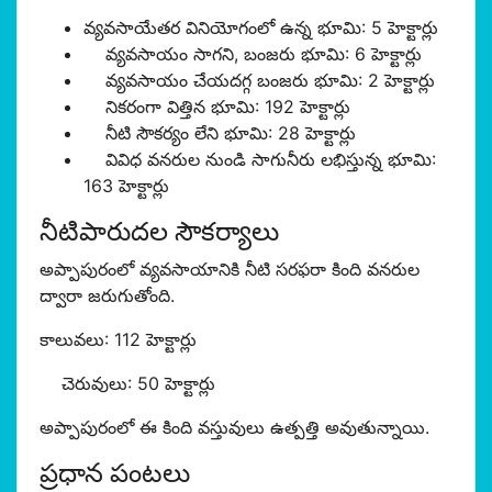
వ్యవసాయేతర వినియోగంలో ఉన్న భూమి: 5 హెక్టార్లు
వ్యవసాయం సాగని, బంజరు భూమి: 6 హెక్టార్లు
వ్యవసాయం చేయదగ్గ బంజరు భూమి: 2 హెక్టార్లు
నికరంగా విత్తిన భూమి: 192 హెక్టార్లు
నీటి సౌకర్యం లేని భూమి: 28 హెక్టార్లు
వివిధ వనరుల నుండి సాగునీరు లభిస్తున్న భూమి:
163 హెక్టార్లు
నీటిపారుదల సౌకర్యాలు
అప్పాపురంలో వ్యవసాయానికి నీటి సరఫరా కింది వనరుల
ద్వారా జరుగుతోంది.
కాలువలు: 112 హెక్టార్లు
చెరువులు: 50 హెక్టార్లు
అప్పాపురంలో ఈ కింది వస్తువులు ఉత్పత్తి అవుతున్నాయి.
ప్రధాన పంటలు