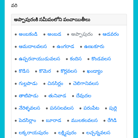
వరి
అప్పాపురంకి సమీపంలోని పంచాయితీలు
అంబకండి
అంబడ
అప్పాపురం
ఆడవరం
ఆమదాలవలస
ఉంగరాడ
ఉణుకూరు
ఉప్పరనాయుడువలస
కందిస
కొండవలస
కొడిస
కొమెర
కొర్లవలస
ఖండ్యాం
గుల్లపాడు
చినసిర్లం
చెలిగానివలస
తాటిపాడు
తునివాడ
దేవుదల
నేరెళ్ళవలస
పనసలవలస
పరంపేట
పుర్లి
పెదసిర్లాం
బూరాడ
ములకలవలస
రేగిడి
లక్కరాయపురం
లక్ష్మిపురం
లచ్చన్నవలస