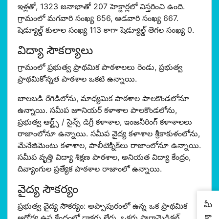
ఇళ్లతో, 1323 జనాభాతో 207 హెక్టార్లలో విస్తరించి ఉంది.
గ్రామంలో మగవారి సంఖ్య 656, ఆడవారి సంఖ్య 667.
షెడ్యూల్డ్ కులాల సంఖ్య 113 కాగా షెడ్యూల్డ్ తెగల సంఖ్య 0.
విద్యా సౌకర్యాలు
గ్రామంలో ప్రభుత్వ ప్రాథమిక పాఠశాలలు రెండు, ప్రభుత్వ
ప్రాథమికోన్నత పాఠశాల ఒకటి ఉన్నాయి.
బాలబడి రేగిడిలోను, మాధ్యమిక పాఠశాల పాలకొండలోనూ
ఉన్నాయి. సమీప జూనియర్ కళాశాల పాలకొండలోను,
ప్రభుత్వ ఆర్ట్స్ / సైన్స్ డిగ్రీ కళాశాల, ఇంజనీరింగ్ కళాశాల‌లు
రాజాంలోనూ ఉన్నాయి. సమీప వైద్య కళాశాల శ్రీకాకుళంలోను,
మేనేజిమెంటు కళాశాల, పాలీటెక్నిక్‌లు రాజాంలోనూ ఉన్నాయి.
సమీప వృత్తి విద్యా శిక్షణ పాఠశాల, అనియత విద్యా కేంద్రం,
దివ్యాంగుల ప్రత్యేక పాఠశాల రాజాంలో ఉన్నాయి.
వైద్య సౌకర్యం
మీ
ప్రభుత్వ వైద్య సౌకర్యం: అప్పాపురంలో ఉన్న ఒక ప్రాథమిక
కా
ఆరోగ్య ఉప కేంద్రంలో డాక్టర్లు లేరు. ఒకరు పారామెడికల్