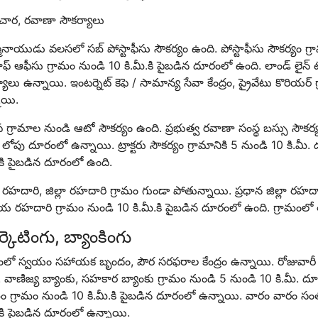
ార, రవాణా సౌకర్యాలు
ినాయుడు వలసలో సబ్ పోస్టాఫీసు సౌకర్యం ఉంది. పోస్టాఫీసు సౌకర్యం గ్రా
్రాఫ్ ఆఫీసు గ్రామం నుండి 10 కి.మీ.కి పైబడిన దూరంలో ఉంది. లాండ్ లైన్ ట
యాలు ఉన్నాయి. ఇంటర్నెట్ కెఫె / సామాన్య సేవా కేంద్రం, ప్రైవేటు కొరియర
ాయి.
గ్రామాల నుండి ఆటో సౌకర్యం ఉంది. ప్రభుత్వ రవాణా సంస్థ బస్సు సౌకర్యం
. లోపు దూరంలో ఉన్నాయి. ట్రాక్టరు సౌకర్యం గ్రామానికి 5 నుండి 10 కి.మీ. 
.కి పైబడిన దూరంలో ఉంది.
్ర రహదారి, జిల్లా రహదారి గ్రామం గుండా పోతున్నాయి. ప్రధాన జిల్లా రహ
 రహదారి గ్రామం నుండి 10 కి.మీ.కి పైబడిన దూరంలో ఉంది. గ్రామంలో తా
్కెటింగు, బ్యాంకింగు
మంలో స్వయం సహాయక బృందం, పౌర సరఫరాల కేంద్రం ఉన్నాయి. రోజువారీ మ
. వాణిజ్య బ్యాంకు, సహకార బ్యాంకు గ్రామం నుండి 5 నుండి 10 కి.మీ
 గ్రామం నుండి 10 కి.మీ.కి పైబడిన దూరంలో ఉన్నాయి. వారం వారం సంత,
.కి పైబడిన దూరంలో ఉన్నాయి.