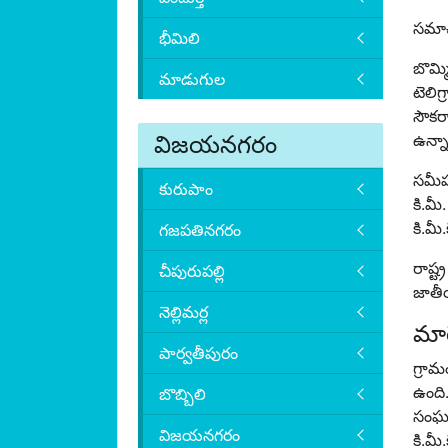
సమాచ
భీమిలి
బొమ్మ
మాడుగుల
టెలిగ
సౌకర్
విజయనగరం
ఉన్న
సమీప 
కురుపాం
కి.మీ
కి.మీ
గజపతినగరం
రాష్ట
చీపురుపల్లి
జాతీయ
నెల్లిమర్ల
మార
పార్వతీపురం
గ్రా
ఉంది
బొబ్బిలి
సంఘం
విజయనగరం
కి.మీ