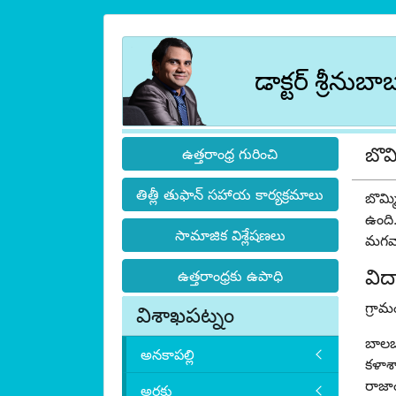
డాక్టర్ శ్రీనుబా
బొ
ఉత్తరాంధ్ర గురించి
తిత్లీ తుఫాన్ సహాయ కార్యక్రమాలు
బొమ్మ
ఉంది.
సామాజిక విశ్లేషణలు
మగవార
విద
ఉత్తరాంధ్రకు ఉపాధి
గ్రామ
విశాఖపట్నం
బాలబడ
అనకాపల్లి
కళాశా
రాజాం
అరకు