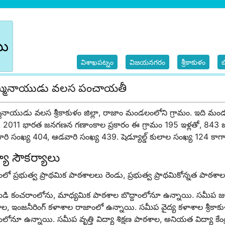
బు
విశాఖపట్నం
విజయనగరం
శ్రీకాకుళం
మ్మినాయుడు వలస పంచాయతీ
ినాయుడు వలస శ్రీకాకుళం జిల్లా, రాజాం మండలంలోని గ్రామం. ఇది మండల
 2011 భారత జనగణన గణాంకాల ప్రకారం ఈ గ్రామం 195 ఇళ్లతో, 843 జనాభా
ి సంఖ్య 404, ఆడవారి సంఖ్య 439. షెడ్యూల్డ్ కులాల సంఖ్య 124 కాగా ష
్యా సౌకర్యాలు
ంలో ప్రభుత్వ ప్రాథమిక పాఠశాలలు రెండు, ప్రభుత్వ ప్రాథమికోన్నత పాఠశ
ి కంచరాంలోను, మాధ్యమిక పాఠశాల బొద్దాంలోనూ ఉన్నాయి. సమీప జూనియర్ క
ల, ఇంజనీరింగ్ కళాశాల రాజాంలో ఉన్నాయి. సమీప వైద్య కళాశాల శ్రీకాకుళ
లోనూ ఉన్నాయి. సమీప వృత్తి విద్యా శిక్షణ పాఠశాల, అనియత విద్యా కేంద్