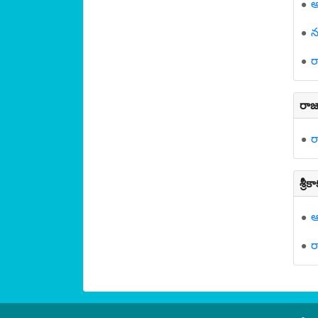
అ
న
ర
రాజ
ర
శ్రీ
ర