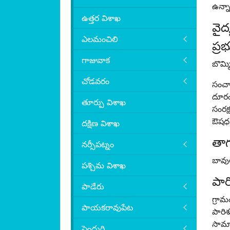
ఉన్న
ఉత్తర విశాఖ
వైద
ఎలమంచిలి
ప్ర
గాజువాక
బొమ్మ
చోడవరం
సంచార
దూరంల
తూర్పు విశాఖ
సంరక్
ఔషధ ఆ
దక్షిణ విశాఖ
తాగ
నర్సీపట్నం
బావు
పశ్చిమ విశాఖ
పార
పాడేరు
గ్రామ
పాయకరావుపేట
పారిశ
సామాజ
పెందుర్తి