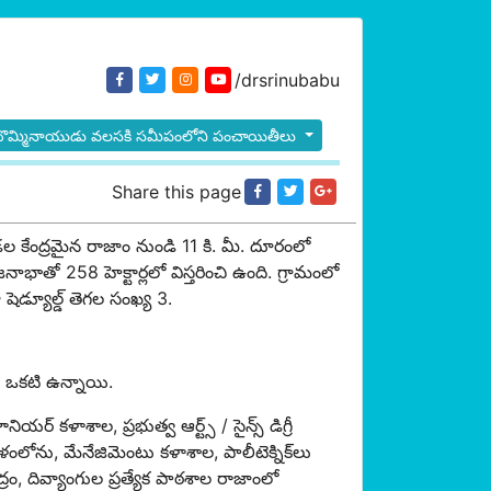
/drsrinubabu
బొమ్మినాయుడు వలసకి సమీపంలోని పంచాయితీలు
Share this page
 కేంద్రమైన రాజాం నుండి 11 కి. మీ. దూరంలో
తో 258 హెక్టార్లలో విస్తరించి ఉంది. గ్రామంలో
ెడ్యూల్డ్ తెగల సంఖ్య 3.
ాల ఒకటి ఉన్నాయి.
ళాశాల, ప్రభుత్వ ఆర్ట్స్ / సైన్స్ డిగ్రీ
ంలోను, మేనేజిమెంటు కళాశాల, పాలీటెక్నిక్‌లు
రం, దివ్యాంగుల ప్రత్యేక పాఠశాల రాజాంలో