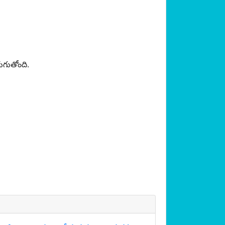
గుతోంది.