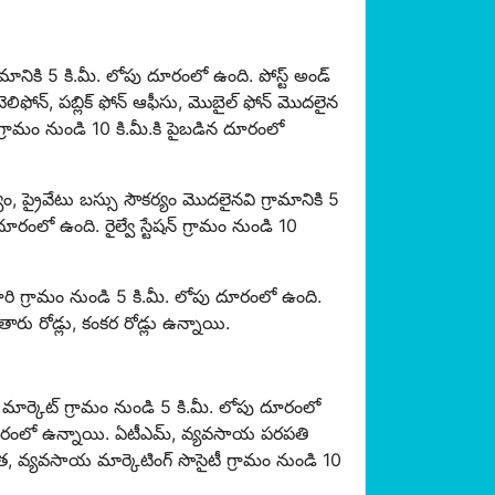
మానికి 5 కి.మీ. లోపు దూరంలో ఉంది. పోస్ట్ అండ్
ెలిఫోన్, పబ్లిక్ ఫోన్ ఆఫీసు, మొబైల్ ఫోన్ మొదలైన
్ గ్రామం నుండి 10 కి.మీ.కి పైబడిన దూరంలో
, ప్రైవేటు బస్సు సౌకర్యం మొదలైనవి గ్రామానికి 5
దూరంలో ఉంది. రైల్వే స్టేషన్ గ్రామం నుండి 10
దారి గ్రామం నుండి 5 కి.మీ. లోపు దూరంలో ఉంది.
రు రోడ్లు, కంకర రోడ్లు ఉన్నాయి.
ార్కెట్ గ్రామం నుండి 5 కి.మీ. లోపు దూరంలో
. దూరంలో ఉన్నాయి. ఏటీఎమ్, వ్యవసాయ పరపతి
 వ్యవసాయ మార్కెటింగ్ సొసైటీ గ్రామం నుండి 10