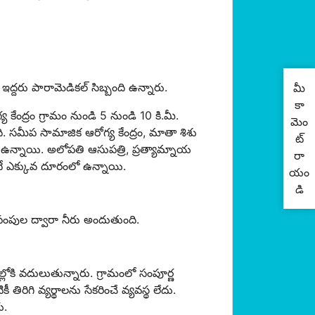
ఇద్దరు పారామెడికల్ సిబ్బంది ఉన్నారు.
మీ
కా
కేంద్రం గ్రామం నుండి 5 నుండి 10 కి.మీ.
మెం
. సమీప సామాజిక ఆరోగ్య కేంద్రం, మాతా శిశు
ట్
లో ఉన్నాయి. అలోపతి ఆసుపత్రి, ప్రత్యామ్నాయ
రా
కంటే ఎక్కువ దూరంలో ఉన్నాయి.
యం
డి
ంపుల ద్వారా నీరు అందుతుంది.
లోకి వదులుతున్నారు. గ్రామంలో సంపూర్ణ
రిగి వ్యర్థాలను సేకరించే వ్యవస్థ లేదు.
ు.