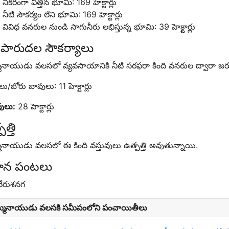
నికరంగా విత్తిన భూమి: 169 హెక్టార్లు
నీటి సౌకర్యం లేని భూమి: 169 హెక్టార్లు
వివిధ వనరుల నుండి సాగునీరు లభిస్తున్న భూమి: 39 హెక్టార్లు
ిపారుదల సౌకర్యాలు
మినాయుడు వలసలో వ్యవసాయానికి నీటి సరఫరా కింది వనరుల ద్వారా జరు
ు/బోరు బావులు: 11 హెక్టార్లు
వులు:
28 హెక్టార్లు
త్తి
మినాయుడు వలసలో ఈ కింది వస్తువులు ఉత్పత్తి అవుతున్నాయి.
ధాన పంటలు
వేరుశనగ
్మినాయుడు వలసకి సమీపంలోని పంచాయితీలు