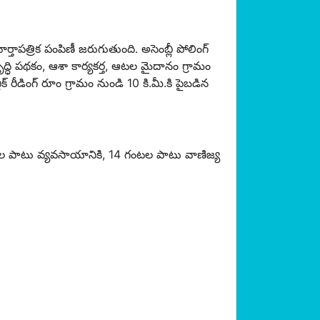
్తాపత్రిక పంపిణీ జరుగుతుంది. అసెంబ్లీ పోలింగ్
ి పథకం, ఆశా కార్యకర్త, ఆటల మైదానం గ్రామం
 రీడింగ్ రూం గ్రామం నుండి 10 కి.మీ.కి పైబడిన
ంటల పాటు వ్యవసాయానికి, 14 గంటల పాటు వాణిజ్య