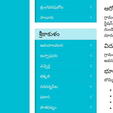
శ్రుంగవరపుకోట
ఆరో
గ్రామ
సాలూరు
స్టే
నుండి
శ్రీకాకుళం
దూరం
విద్
ఆమదాలవలస
గ్రా
ఇచ్ఛాపురం
అవసరా
ఎచ్చెర్ల
భూ
టెక్కలి
బొమ్
నరసన్నపేట
పలాస
పాతపట్నం