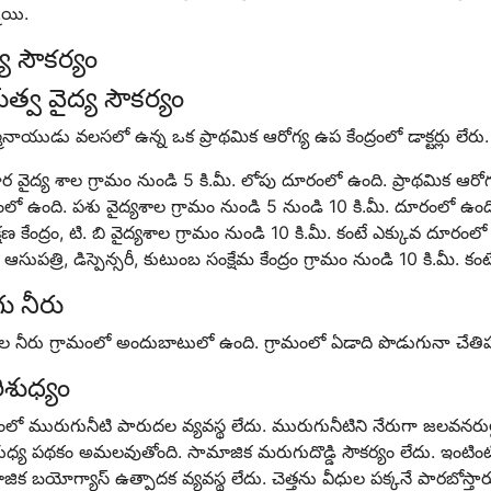
ాయి.
్య సౌకర్యం
భుత్వ వైద్య సౌకర్యం
ినాయుడు వలసలో ఉన్న ఒక ప్రాథమిక ఆరోగ్య ఉప కేంద్రంలో డాక్టర్లు లేరు. 
 వైద్య శాల గ్రామం నుండి 5 కి.మీ. లోపు దూరంలో ఉంది. ప్రాథమిక ఆరోగ్య 
ో ఉంది. పశు వైద్యశాల గ్రామం నుండి 5 నుండి 10 కి.మీ. దూరంలో ఉంది
షణ కేంద్రం, టి. బి వైద్యశాల గ్రామం నుండి 10 కి.మీ. కంటే ఎక్కువ దూరం
సుపత్రి, డిస్పెన్సరీ, కుటుంబ సంక్షేమ కేంద్రం గ్రామం నుండి 10 కి.మీ. 
ు నీరు
ల నీరు గ్రామంలో అందుబాటులో ఉంది. గ్రామంలో ఏడాది పొడుగునా చేతిప
ిశుధ్యం
ంలో మురుగునీటి పారుదల వ్యవస్థ లేదు. మురుగునీటిని నేరుగా జలవనరుల్
ుధ్య పథకం అమలవుతోంది. సామాజిక మరుగుదొడ్డి సౌకర్యం లేదు. ఇంటింటికీ తి
ిక బయోగ్యాస్ ఉత్పాదక వ్యవస్థ లేదు. చెత్తను వీధుల పక్కనే పారబోస్తార