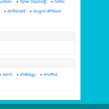
ముడిడాం
గర్రాజు చీపురుపల్లి
గురవం
మారేడుబాక
ముద్దాడ జొగివలస
పలాస
పాతపట్నం
పాలకొండ