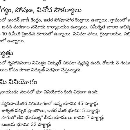
గ్యం, పోషణ, వినోద సౌకర్యాలు
ంలో అంగన్ వాడీ కేంద్రం, ఇతర పోషకాహార కేంద్రాలు ఉన్నాయి. గ్రామంలో వార
షన్, జనన మరణాల నమోదు కార్యాలయం ఉన్నాయి. సమీకృత బాలల అభివృద్ధ
 10 కి.మీ.కి పైబడిన దూరంలో ఉన్నాయి. సినిమా హాలు, గ్రంథాలయం, పబ్లిక్
లో ఉన్నాయి.
యుత్తు
మంలో గృహావసరాల నిమిత్తం విద్యుత్ సరఫరా వ్యవస్థ ఉంది. రోజుకు 8 గ
ల కోసం కూడా విద్యుత్ సరఫరా చేస్తున్నారు.
మి వినియోగం
మినాయుడు వలసలో భూ వినియోగం కింది విధంగా ఉంది:
వ్యవసాయేతర వినియోగంలో ఉన్న భూమి: 45 హెక్టార్లు
శాశ్వత పచ్చిక ప్రాంతాలు, ఇతర మేత భూమి: 5 హెక్టార్లు
సాగులో లేని భూముల్లో బీడు భూములు కానివి: 7 హెక్టార్లు
బంజరు భూమి: 32 హెక్టార్లు