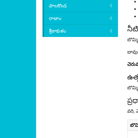
పాలకొండ
రాజాం
నీట
శ్రీకాకుళం
బొమ్
బావుల
చెరు
ఉత్ప
బొమ్
ప్ర
వరి, 
బొమ