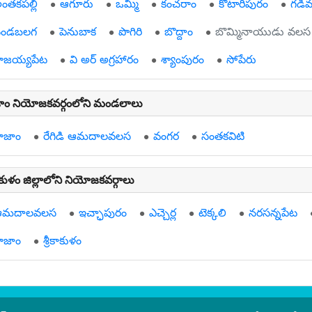
ంతకపల్లి
ఆగూరు
ఒమ్మి
కంచరాం
కోటారిపురం
గడి
ండబలగ
పెనుబాక
పొగిరి
బొద్దాం
బొమ్మినాయుడు వలస
ాజయ్యపేట
వి అర్ అగ్రహారం
శ్యాంపురం
సోపేరు
ాం నియోజకవర్గంలోని మండలాలు
ాజాం
రేగిడి ఆమదాలవలస
వంగర
సంతకవిటి
కాకుళం జిల్లాలోని నియోజకవర్గాలు
ఆమదాలవలస
ఇచ్ఛాపురం
ఎచ్చెర్ల
టెక్కలి
నరసన్నపేట
ాజాం
శ్రీకాకుళం