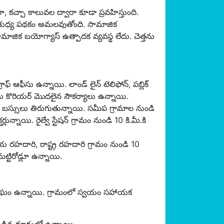
 కచ్చా కాలువల ద్వారా కూడా ప్రవహిస్తుంది.
ారిశుధ్య పథకం అమలవుతోంది. సామాజిక
. సామాజిక బయోగ్యాస్ ఉత్పాదక వ్యవస్థ లేదు. చెత్తను
్రాఫ్ ఆఫీసు ఉన్నాయి. లాండ్ లైన్ టెలిఫోన్, పబ్లిక్
ైవేటు కొరియర్ మొదలైన సౌకర్యాలు ఉన్నాయి.
ేటు బస్సులు తిరుగుతున్నాయి. సమీప గ్రామాల నుండి
్నాయి. రైల్వే స్టేషన్ గ్రామం నుండి 10 కి.మీ.కి
ీయ రహదారి, రాష్ట్ర రహదారి గ్రామం నుండి 10
ట్టిరోడ్లూ ఉన్నాయి.
 సంఘం ఉన్నాయి. గ్రామంలో స్వయం సహాయక