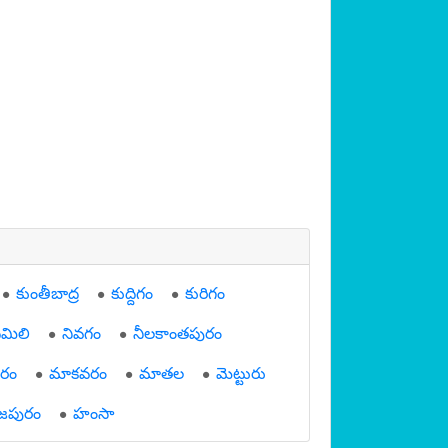
కుంతీబాద్ర
కుద్దిగం
కురిగం
ిమిలి
నివగం
నీలకాంతపురం
రం
మాకవరం
మాతల
మెట్టురు
జపురం
హంసా