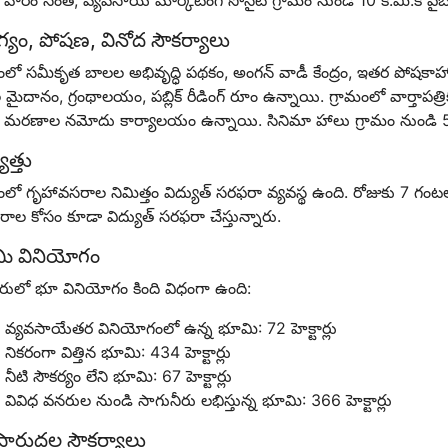
 వారం సంత, వ్యవసాయ మార్కెటింగ్ సొసైటీ గ్రామం నుండి 10 కి.మీ.కి 
్యం, పోషణ, వినోద సౌకర్యాలు
ంలో సమీకృత బాలల అభివృద్ధి పథకం, అంగన్ వాడీ కేంద్రం, ఇతర పోషకాహార 
ైదానం, గ్రంథాలయం, పబ్లిక్ రీడింగ్ రూం ఉన్నాయి. గ్రామంలో వార్తాపత్రిక 
మరణాల నమోదు కార్యాలయం ఉన్నాయి. సినిమా హాలు గ్రామం నుండి 5 
ుత్తు
మంలో గృహావసరాల నిమిత్తం విద్యుత్ సరఫరా వ్యవస్థ ఉంది. రోజుకు 7 గ
ల కోసం కూడా విద్యుత్ సరఫరా చేస్తున్నారు.
ి వినియోగం
ూరులో భూ వినియోగం కింది విధంగా ఉంది:
వ్యవసాయేతర వినియోగంలో ఉన్న భూమి: 72 హెక్టార్లు
నికరంగా విత్తిన భూమి: 434 హెక్టార్లు
నీటి సౌకర్యం లేని భూమి: 67 హెక్టార్లు
వివిధ వనరుల నుండి సాగునీరు లభిస్తున్న భూమి: 366 హెక్టార్లు
ిపారుదల సౌకర్యాలు