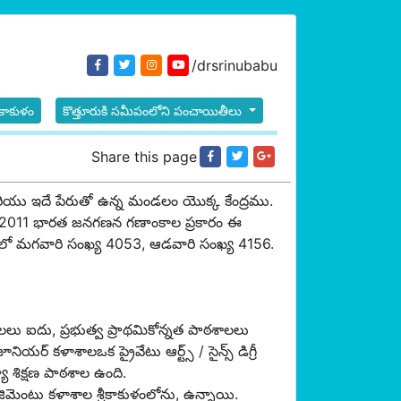
/drsrinubabu
రీకాకుళం
కొత్తూరుకి సమీపంలోని పంచాయితీలు
Share this page
లం మరియు ఇదే పేరుతో ఉన్న మండలం యొక్క కేంద్రము.
ది. 2011 భారత జనగణన గణాంకాల ప్రకారం ఈ
రామంలో మగవారి సంఖ్య 4053, ఆడవారి సంఖ్య 4156.
లలు ఐదు, ప్రభుత్వ ప్రాథమికోన్నత పాఠశాలలు
్ కళాశాలఒక ప్రైవేటు ఆర్ట్స్ / సైన్స్ డిగ్రీ
్యా శిక్షణ పాఠశాల ఉంది.
ిమెంటు కళాశాల శ్రీకాకుళంలోను, ఉన్నాయి.