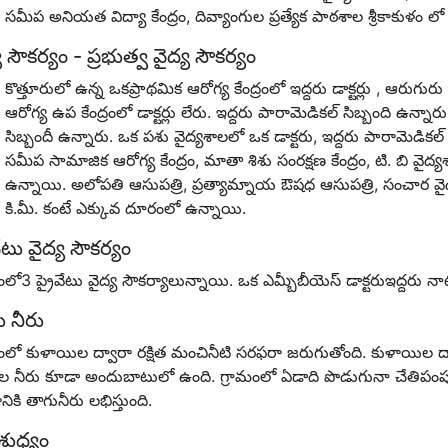
సమీప అనియత విద్యా కేంద్రం, దివ్యాంగుల ప్రత్యేక పాఠశాల శ్రీకాకుళం ల
య సౌకర్యం - ప్రభుత్వ వైద్య సౌకర్యం
కొత్తూరులో ఉన్న ఒకప్రాథమిక ఆరోగ్య కేంద్రంలో ఇద్దరు డాక్టర్లు , ఆరుగుర
ఆరోగ్య ఉప కేంద్రంలో డాక్టర్లు లేరు. ఇద్దరు పారామెడికల్ సిబ్బంది ఉన్నారు
సిబ్బందీ ఉన్నారు. ఒక పశు వైద్యశాలలో ఒక డాక్టరు, ఇద్దరు పారామెడికల్ 
సమీప సామాజిక ఆరోగ్య కేంద్రం, మాతా శిశు సంరక్షణ కేంద్రం, టి. బి వైద
ఉన్నాయి. అలోపతి ఆసుపత్రి, ప్రత్యామ్నాయ ఔషధ ఆసుపత్రి, సంచార వైద్య
కి.మీ. కంటే ఎక్కువ దూరంలో ఉన్నాయి.
వేటు వైద్య సౌకర్యం
ంలో3 ప్రైవేటు వైద్య సౌకర్యాలున్నాయి. ఒక ఎమ్బీబీయెస్ డాక్టరుఇద్దరు నా
 నీరు
ంలో కుళాయిల ద్వారా రక్షిత మంచినీటి సరఫరా జరుగుతోంది. కుళాయిల ద్
ల నీరు కూడా అందుబాటులో ఉంది. గ్రామంలో ఏడాది పొడుగునా చేతిపంపుల
ానికి తాగునీరు లభిస్తుంది.
శుధ్యం