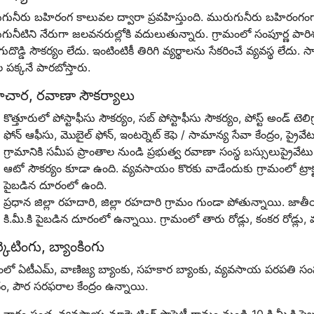
ునీరు బహిరంగ కాలువల ద్వారా ప్రవహిస్తుంది. మురుగునీరు బహిరంగంగా,
గునీటిని నేరుగా జలవనరుల్లోకి వదులుతున్నారు. గ్రామంలో సంపూర్ణ ప
దొడ్డి సౌకర్యం లేదు. ఇంటింటికీ తిరిగి వ్యర్థాలను సేకరించే వ్యవస్థ లేదు
 పక్కనే పారబోస్తారు.
చార, రవాణా సౌకర్యాలు
కొత్తూరులో పోస్టాఫీసు సౌకర్యం, సబ్ పోస్టాఫీసు సౌకర్యం, పోస్ట్ అండ్ టెలిగ
ఫోన్ ఆఫీసు, మొబైల్ ఫోన్, ఇంటర్నెట్ కెఫె / సామాన్య సేవా కేంద్రం, ప్ర
గ్రామానికి సమీప ప్రాంతాల నుండి ప్రభుత్వ రవాణా సంస్థ బస్సులుప్రైవ
ఆటో సౌకర్యం కూడా ఉంది. వ్యవసాయం కొరకు వాడేందుకు గ్రామంలో ట్రాక్టర్లున
పైబడిన దూరంలో ఉంది.
ప్రధాన జిల్లా రహదారి, జిల్లా రహదారి గ్రామం గుండా పోతున్నాయి. జాత
కి.మీ.కి పైబడిన దూరంలో ఉన్నాయి. గ్రామంలో తారు రోడ్లు, కంకర రోడ్లు, మ
కెటింగు, బ్యాంకింగు
మంలో ఏటీఎమ్, వాణిజ్య బ్యాంకు, సహకార బ్యాంకు, వ్యవసాయ పరపతి
ం, పౌర సరఫరాల కేంద్రం ఉన్నాయి.