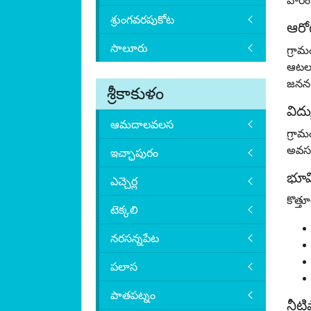
వారం
శ్రుంగవరపుకోట
ఆరోగ
సాలూరు
గ్రామ
ఆటల మ
జనన 
శ్రీకాకుళం
విద్య
ఆమదాలవలస
గ్రా
అవసరా
ఇచ్ఛాపురం
భూమ
ఎచ్చెర్ల
కొత్త
టెక్కలి
నరసన్నపేట
పలాస
పాతపట్నం
నీట