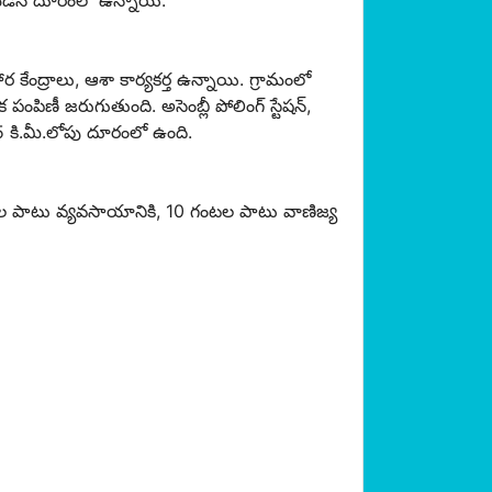
పైబడిన దూరంలో ఉన్నాయి.
కేంద్రాలు, ఆశా కార్యకర్త ఉన్నాయి. గ్రామంలో
పంపిణీ జరుగుతుంది. అసెంబ్లీ పోలింగ్ స్టేషన్,
కి.మీ.లోపు దూరంలో ఉంది.
ంటల పాటు వ్యవసాయానికి, 10 గంటల పాటు వాణిజ్య