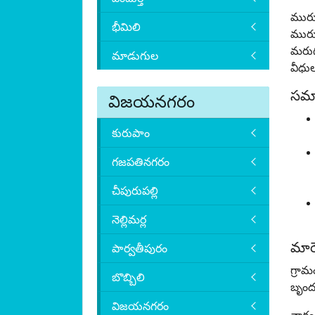
మురుగ
భీమిలి
మురు
మరుగు
మాడుగుల
వీధుల
సమా
విజయనగరం
కురుపాం
గజపతినగరం
చీపురుపల్లి
నెల్లిమర్ల
మార్
పార్వతీపురం
గ్రా
బొబ్బిలి
బృంద
విజయనగరం