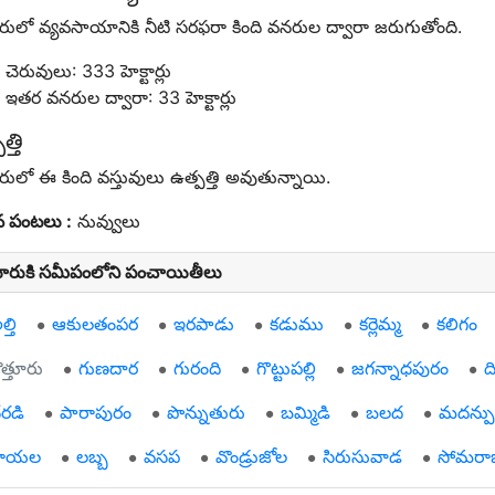
ూరులో వ్యవసాయానికి నీటి సరఫరా కింది వనరుల ద్వారా జరుగుతోంది.
చెరువులు: 333 హెక్టార్లు
ఇతర వనరుల ద్వారా: 33 హెక్టార్లు
్తి
ూరులో ఈ కింది వస్తువులు ఉత్పత్తి అవుతున్నాయి.
ాన పంటలు :
నువ్వులు
్తూరుకి సమీపంలోని పంచాయితీలు
్తి
ఆకులతంపర
ఇరపాడు
కడుము
కర్లెమ్మ
కలిగం
ొత్తూరు
గుణదార
గురంది
గొట్టుపల్లి
జగన్నాధపురం
ద
ేరడి
పారాపురం
పొన్నుతురు
బమ్మిడి
బలద
మదన్పు
రాయల
లబ్బ
వసప
వొండ్రుజోల
సిరుసువాడ
సోమరా