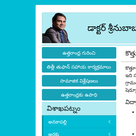
డాక్టర్ శ్రీనుబా
కొత
ఉత్తరాంధ్ర గురించి
తిత్లీ తుఫాన్ సహాయ కార్యక్రమాలు
కొత్త
ఇది 
సామాజిక విశ్లేషణలు
గ్రామ
షెడ్య
ఉత్తరాంధ్రకు ఉపాధి
విద్
విశాఖపట్నం
అనకాపల్లి
అరకు