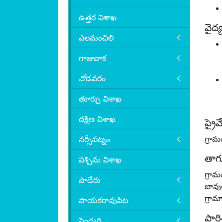
ఉత్తర విశాఖ
వైద్
ఎలమంచిలి
గాజువాక
చోడవరం
తూర్పు విశాఖ
దక్షిణ విశాఖ
ప్రై
గ్రామ
నర్సీపట్నం
తాగు
పశ్చిమ విశాఖ
గ్రామ
పాడేరు
బావు
గ్రామ
పాయకరావుపేట
పారి
పెందుర్తి