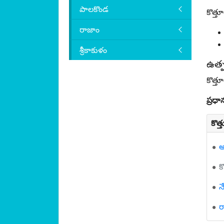
పాలకొండ
కొత్త
రాజాం
శ్రీకాకుళం
ఉత్పత
కొత్త
ప్రధ
కొత
అల
క
న