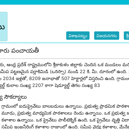
బు
విశాఖపట్నం
విజయనగరం
శ్
్తూరు పంచాయతీ
ూరు, ఆంధ్ర ప్రదేశ్ రాష్ట్రములోని శ్రీకాకుళం జిల్లాకు చెందిన ఒక మండ
సమీప పట్టణమైన పర్లాకిమిడి (ఒరిస్సా) నుండి 22 కి. మీ. దూరంలో ఉం
ం 2034 ఇళ్లతో, 8209 జనాభాతో 507 హెక్టార్లలో విస్తరించి ఉంది. గ్
ూల్డ్ కులాల సంఖ్య 2207 కాగా షెడ్యూల్డ్ తెగల సంఖ్య 83
యా సౌకర్యాలు
గ్రామంలో ఐదుప్రైవేటు బాలబడులు ఉన్నాయి. ప్రభుత్వ ప్రాథమిక పాఠశా
మూడు, ప్రభుత్వ మాధ్యమిక పాఠశాలలు రెండు ఉన్నాయి. ఒక ప్రభుత్వ జూనియర
కళాశాల ఉన్నాయి. ఒక ప్రైవేటు పాలీటెక్నిక్ ఉంది. ఒక ప్రైవేటు వృత్తి విద
సమీప ఇంజనీరింగ్ కళాశాల రాజాంలో ఉంది. సమీప వైద్య కళాశాల, మేనేజ