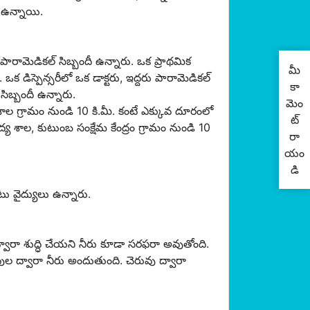
ో ఉన్నాయి.
ు పారామెడికల్ సిబ్బందీ ఉన్నారు. ఒక ప్రాథమిక
మీ
. ఒక డిస్పెన్సరీలో ఒక డాక్టరు, ఇద్దరు పారామెడికల్
కా
సిబ్బందీ ఉన్నారు.
మెం
్యశాల గ్రామం నుండి 10 కి.మీ. కంటే ఎక్కువ దూరంలో
ట్
 శాల, కుటుంబ సంక్షేమ కేంద్రం గ్రామం నుండి 10
రా
యం
డి
టు వైద్యులు ఉన్నారు.
వారా శుద్ధి చేయని నీరు కూడా సరఫరా అవుతోంది.
 ద్వారా నీరు అందుతుంది. చెరువు ద్వారా