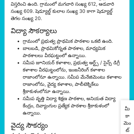
విస్తరించి ఉంది. గ్రామంలో మగవారి సంఖ్య 612, ఆడవారి
సంఖ్య 609. షెడ్యూల్డ్ కులాల సంఖ్య 30 కాగా షెడ్యూల్డ్
తెగల సంఖ్య 20.
విద్యా సౌకర్యాలు
గ్రామంలో ప్రభుత్వ ప్రాథమిక పాఠశాల ఒకటి ఉంది.
బాలబడి, ప్రాథమికోన్నత పాఠశాల, మాధ్యమిక
పాఠశాల‌లు వీరఘట్టంలో ఉన్నాయి.
సమీప జూనియర్ కళాశాల, ప్రభుత్వ ఆర్ట్స్ / సైన్స్ డిగ్రీ
కళాశాల వీరఘట్టంలోను, ఇంజనీరింగ్ కళాశాల
రాజాంలోనూ ఉన్నాయి. సమీప మేనేజిమెంటు కళాశాల
రాజాంలోను, వైద్య కళాశాల, పాలీటెక్నిక్‌లు
శ్రీకాకుళంలోనూ ఉన్నాయి.
సమీప వృత్తి విద్యా శిక్షణ పాఠశాల, అనియత విద్యా
కేంద్రం, దివ్యాంగుల ప్రత్యేక పాఠశాల శ్రీకాకుళంలో
మీ
ఉన్నాయి.
కా
మెం
వైద్య సౌకర్యం
ట్