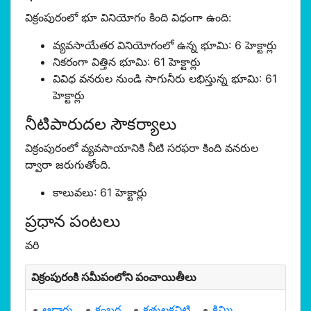
విక్రంపురంలో భూ వినియోగం కింది విధంగా ఉంది:
వ్యవసాయేతర వినియోగంలో ఉన్న భూమి: 6 హెక్టార్లు
నికరంగా విత్తిన భూమి: 61 హెక్టార్లు
వివిధ వనరుల నుండి సాగునీరు లభిస్తున్న భూమి: 61
హెక్టార్లు
నీటిపారుదల సౌకర్యాలు
విక్రంపురంలో వ్యవసాయానికి నీటి సరఫరా కింది వనరుల
ద్వారా జరుగుతోంది.
కాలువలు: 61 హెక్టార్లు
ప్రధాన పంటలు
వరి
విక్రంపురంకి సమీపంలోని పంచాయితీలు
ఆడారు
కంబర
కత్తులకవిటి
కిమ్మి