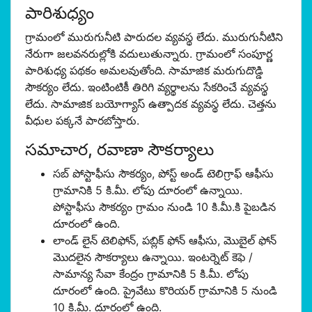
పారిశుధ్యం
గ్రామంలో మురుగునీటి పారుదల వ్యవస్థ లేదు. మురుగునీటిని
నేరుగా జలవనరుల్లోకి వదులుతున్నారు. గ్రామంలో సంపూర్ణ
పారిశుధ్య పథకం అమలవుతోంది. సామాజిక మరుగుదొడ్డి
సౌకర్యం లేదు. ఇంటింటికీ తిరిగి వ్యర్థాలను సేకరించే వ్యవస్థ
లేదు. సామాజిక బయోగ్యాస్ ఉత్పాదక వ్యవస్థ లేదు. చెత్తను
వీధుల పక్కనే పారబోస్తారు.
సమాచార, రవాణా సౌకర్యాలు
సబ్ పోస్టాఫీసు సౌకర్యం, పోస్ట్ అండ్ టెలిగ్రాఫ్ ఆఫీసు
గ్రామానికి 5 కి.మీ. లోపు దూరంలో ఉన్నాయి.
పోస్టాఫీసు సౌకర్యం గ్రామం నుండి 10 కి.మీ.కి పైబడిన
దూరంలో ఉంది.
లాండ్ లైన్ టెలిఫోన్, పబ్లిక్ ఫోన్ ఆఫీసు, మొబైల్ ఫోన్
మొదలైన సౌకర్యాలు ఉన్నాయి. ఇంటర్నెట్ కెఫె /
సామాన్య సేవా కేంద్రం గ్రామానికి 5 కి.మీ. లోపు
దూరంలో ఉంది. ప్రైవేటు కొరియర్ గ్రామానికి 5 నుండి
10 కి.మీ. దూరంలో ఉంది.