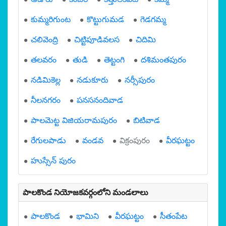
కుమ్మరిగుంట
కొట్టుగుమడ
గెడగమ్మ
చలివెంద్రి
చిట్టిపూడివలస
చిదిమి
తలవరం
తుడి
తెట్టంగి
దశిమంతపురం
నడిమికెల్ల
నడుకూరు
నర్సీపురం
నీలనగరం
పనసనందివాడ
పాలమెట్ట విజియరామపురం
బిటివాడ
రేగులపాడు
వండవ
విక్రంపురం
వీరఘట్టం
హుస్సేన్ పురం
పాలకొండ నియోజకవర్గంలోని మండలాలు
పాలకొండ
భామిని
వీరఘట్టం
సీతంపేట