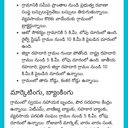
గ్రామానికి సమీప ప్రాంతాల నుండి ప్రభుత్వ రవాణా
సంస్థ బస్సులుప్రైవేటు బస్సులు తిరుగుతున్నాయి.
వ్యవసాయం కొరకు వాడేందుకు గ్రామంలో
ట్రాక్టర్లున్నాయి.
ఆటో సౌకర్యం గ్రామానికి 5 కి.మీ. లోపు దూరంలో ఉంది.
రైల్వే స్టేషన్ గ్రామం నుండి 10 కి.మీ.కి పైబడిన దూరంలో
ఉంది.
జిల్లా రహదారి గ్రామం గుండా పోతోంది. రాష్ట్ర రహదారి
గ్రామం నుండి 5 కి.మీ. లోపు దూరంలో ఉంది. జాతీయ
రహదారి, ప్రధాన జిల్లా రహదారి గ్రామం నుండి 10
కి.మీ.కి పైబడిన దూరంలో ఉన్నాయి.
గ్రామంలో తారు రోడ్లు, కంకర రోడ్లు ఉన్నాయి.
మార్కెటింగు, బ్యాంకింగు
గ్రామంలో స్వయం సహాయక బృందం, పౌర సరఫరాల కేంద్రం
ఉన్నాయి. ఏటీఎమ్, వాణిజ్య బ్యాంకు, సహకార బ్యాంకు,
వ్యవసాయ పరపతి సంఘం గ్రామం నుండి 5 కి.మీ. లోపు
దూరంలో ఉన్నాయి. రోజువారీ మార్కెట్, వారం వారం సంత,