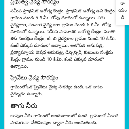
ప్రభుత్వ వైద్య సౌకర్యం
రా
యం
సమీప ప్రాథమిక ఆరోగ్య కేంద్రం, ప్రాథమిక ఆరోగ్య ఉప కేంద్రం
డి
గ్రామం నుండి 5 కి.మీ. లోపు దూరంలో ఉన్నాయి. పశు
వైద్యశాల, సంచార వైద్య శాల గ్రామం నుండి 5 కి.మీ. లోపు
దూరంలో ఉన్నాయి. సమీప సామాజిక ఆరోగ్య కేంద్రం, మాతా
శిశు సంరక్షణ కేంద్రం, టి. బి వైద్యశాల గ్రామం నుండి 10 కి.మీ.
కంటే ఎక్కువ దూరంలో ఉన్నాయి. అలోపతి ఆసుపత్రి,
ప్రత్యామ్నాయ ఔషధ ఆసుపత్రి, డిస్పెన్సరీ, కుటుంబ సంక్షేమ
కేంద్రం గ్రామం నుండి 10 కి.మీ. కంటే ఎక్కువ దూరంలో
ఉన్నాయి.
ప్రైవేటు వైద్య సౌకర్యం
గ్రామంలోఒక ప్రైవేటు వైద్య సౌకర్యం ఉంది. ఒక నాటు
వైద్యుడు ఉన్నారు.
తాగు నీరు
బావుల నీరు గ్రామంలో అందుబాటులో ఉంది. గ్రామంలో ఏడాది
పొడుగునా చేతిపంపుల ద్వారా నీరు అందుతుంది.