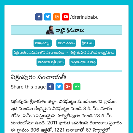
/drsrinubabu
డాక్టర్ శ్రీనుబాబు
విశాఖపట్నం
విజయనగరం
శ్రీకాకుళం
విక్రంపురంకి సమీపంలోని పంచాయితీలు
తిత్లీ తుఫాన్ సహాయ కార్యక్రమాలు
సామాజిక విశ్లేషణలు
ఉత్తరాంధ్రకు ఉపాధి
విక్రంపురం పంచాయతీ
Share this page
విక్రంపురం శ్రీకాకుళం జిల్లా, వీరఘట్టం మండలంలోని గ్రామం.
ఇది మండల కేంద్రమైన వీరఘట్టం నుండి 3 కి. మీ. దూరం
లోను, సమీప పట్టణమైన పార్వతీపురం నుండి 28 కి. మీ.
దూరంలోనూ ఉంది. 2011 భారత జనగణన గణాంకాల ప్రకారం
ఈ గ్రామం 306 ఇళ్లతో, 1221 జనాభాతో 67 హెక్టార్లలో