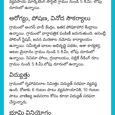
వ్యవసాయ మార్కెటింగ్ సొసైటీ గ్రామం నుండి 5 కి.మీ. లోపు
దూరంలో ఉన్నాయి.
ఆరోగ్యం, పోషణ, వినోద సౌకర్యాలు
గ్రామంలో అంగన్ వాడీ కేంద్రం, ఇతర పోషకాహార కేంద్రాలు
ఉన్నాయి. గ్రామంలో వార్తాపత్రిక పంపిణీ జరుగుతుంది. అసెంబ్లీ
పోలింగ్ స్టేషన్, జనన మరణాల నమోదు కార్యాలయం
ఉన్నాయి. సమీకృత బాలల అభివృద్ధి పథకం, ఆశా కార్యకర్త,
ఆటల మైదానం గ్రామం నుండి 5 కి.మీ. లోపు దూరంలో
ఉన్నాయి. సినిమా హాలు, గ్రంథాలయం, పబ్లిక్ రీడింగ్ రూం
గ్రామం నుండి 5 కి.మీ.లోపు దూరంలో ఉన్నాయి.
విద్యుత్తు
గ్రామంలో గృహావసరాల నిమిత్తం విద్యుత్ సరఫరా వ్యవస్థ
ఉంది. రోజుకు 6 గంటల పాటు వ్యవసాయానికి, 10 గంటల
పాటు వాణిజ్య అవసరాల కోసం కూడా విద్యుత్ సరఫరా
చేస్తున్నారు.
భూమి వినియోగం