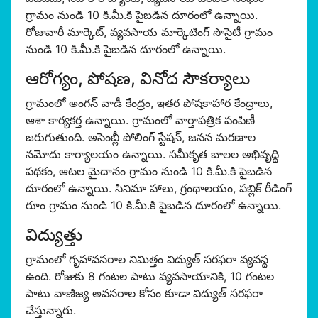
గ్రామం నుండి 10 కి.మీ.కి పైబడిన దూరంలో ఉన్నాయి.
రోజువారీ మార్కెట్, వ్యవసాయ మార్కెటింగ్ సొసైటీ గ్రామం
నుండి 10 కి.మీ.కి పైబడిన దూరంలో ఉన్నాయి.
ఆరోగ్యం, పోషణ, వినోద సౌకర్యాలు
గ్రామంలో అంగన్ వాడీ కేంద్రం, ఇతర పోషకాహార కేంద్రాలు,
ఆశా కార్యకర్త ఉన్నాయి. గ్రామంలో వార్తాపత్రిక పంపిణీ
జరుగుతుంది. అసెంబ్లీ పోలింగ్ స్టేషన్, జనన మరణాల
నమోదు కార్యాలయం ఉన్నాయి. సమీకృత బాలల అభివృద్ధి
పథకం, ఆటల మైదానం గ్రామం నుండి 10 కి.మీ.కి పైబడిన
దూరంలో ఉన్నాయి. సినిమా హాలు, గ్రంథాలయం, పబ్లిక్ రీడింగ్
రూం గ్రామం నుండి 10 కి.మీ.కి పైబడిన దూరంలో ఉన్నాయి.
విద్యుత్తు
గ్రామంలో గృహావసరాల నిమిత్తం విద్యుత్ సరఫరా వ్యవస్థ
ఉంది. రోజుకు 8 గంటల పాటు వ్యవసాయానికి, 10 గంటల
పాటు వాణిజ్య అవసరాల కోసం కూడా విద్యుత్ సరఫరా
చేస్తున్నారు.