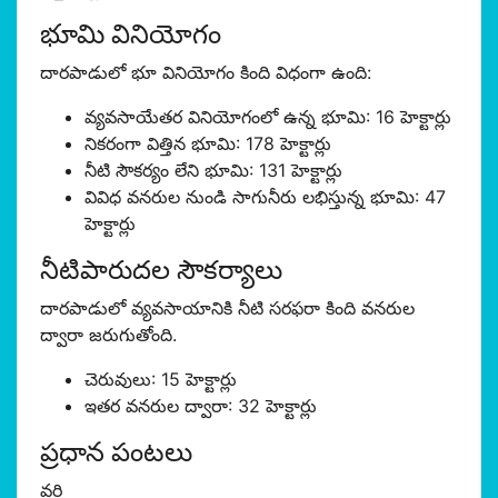
భూమి వినియోగం
దారపాడులో భూ వినియోగం కింది విధంగా ఉంది:
వ్యవసాయేతర వినియోగంలో ఉన్న భూమి: 16 హెక్టార్లు
నికరంగా విత్తిన భూమి: 178 హెక్టార్లు
నీటి సౌకర్యం లేని భూమి: 131 హెక్టార్లు
వివిధ వనరుల నుండి సాగునీరు లభిస్తున్న భూమి: 47
హెక్టార్లు
నీటిపారుదల సౌకర్యాలు
దారపాడులో వ్యవసాయానికి నీటి సరఫరా కింది వనరుల
ద్వారా జరుగుతోంది.
చెరువులు: 15 హెక్టార్లు
ఇతర వనరుల ద్వారా: 32 హెక్టార్లు
ప్రధాన పంటలు
వరి