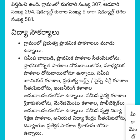
విస్తరించి ఉంది. గ్రామంలో మగవారి సంఖ్య 307, ఆడవారి
సంఖ్య 294. షెడ్యూల్డ్ కులాల సంఖ్య 9 కాగా షెడ్యూల్డ్ తెగల
సంఖ్య 581.
విద్యా సౌకర్యాలు
గ్రామంలో ప్రభుత్వ ప్రాథమిక పాఠశాలలు మూడు
ఉన్నాయి.
సమీప బాలబడి, ప్రాథమిక పాఠశాల సీతంపేటలోను,
ప్రాథమికోన్నత పాఠశాల దోనుబాయిలోను, మాధ్యమిక
పాఠశాల దోనుబాయిలోనూ ఉన్నాయి. సమీప
జూనియర్ కళాశాల, ప్రభుత్వ ఆర్ట్స్ / సైన్స్ డిగ్రీ కళాశాల
సీతంపేటలోను, ఇంజనీరింగ్ కళాశాల
ఆమదాలవలసలోనూ ఉన్నాయి. సమీప వైద్య కళాశాల
శ్రీకాకుళంలోను, మేనేజిమెంటు కళాశాల, పాలీటెక్నిక్‌లు
ఆమదాలవలసలోనూ ఉన్నాయి. సమీప వృత్తి విద్యా
మీ
శిక్షణ పాఠశాల, అనియత విద్యా కేంద్రం సీతంపేటలోను,
కా
దివ్యాంగుల ప్రత్యేక పాఠశాల శ్రీకాకుళం లోనూ
మెం
ఉన్నాయి.
ట్