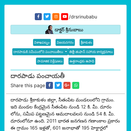
/drsrinubabu
డాక్టర్ శ్రీనుబాబు
విశాఖపట్నం
విజయనగరం
శ్రీకాకుళం
దారపాడుకి సమీపంలోని పంచాయితీలు
తిత్లీ తుఫాన్ సహాయ కార్యక్రమాలు
సామాజిక విశ్లేషణలు
ఉత్తరాంధ్రకు ఉపాధి
దారపాడు పంచాయతీ
Share this page
దారపాడు శ్రీకాకుళం జిల్లా, సీతంపేట మండలంలోని గ్రామం.
ఇది మండల కేంద్రమైన సీతంపేట నుండి 12 కి. మీ. దూరం
లోను, సమీప పట్టణమైన ఆమదాలవలస నుండి 54 కి. మీ.
దూరంలోనూ ఉంది. 2011 భారత జనగణన గణాంకాల ప్రకారం
ఈ గ్రామం 165 ఇళ్లతో, 601 జనాభాతో 195 హెక్టార్లలో