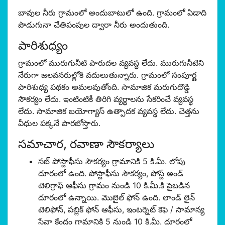
బావుల నీరు గ్రామంలో అందుబాటులో ఉంది. గ్రామంలో ఏడాది
పొడుగునా చేతిపంపుల ద్వారా నీరు అందుతుంది.
పారిశుధ్యం
గ్రామంలో మురుగునీటి పారుదల వ్యవస్థ లేదు. మురుగునీటిని
నేరుగా జలవనరుల్లోకి వదులుతున్నారు. గ్రామంలో సంపూర్ణ
పారిశుధ్య పథకం అమలవుతోంది. సామాజిక మరుగుదొడ్డి
సౌకర్యం లేదు. ఇంటింటికీ తిరిగి వ్యర్థాలను సేకరించే వ్యవస్థ
లేదు. సామాజిక బయోగ్యాస్ ఉత్పాదక వ్యవస్థ లేదు. చెత్తను
వీధుల పక్కనే పారబోస్తారు.
సమాచార, రవాణా సౌకర్యాలు
సబ్ పోస్టాఫీసు సౌకర్యం గ్రామానికి 5 కి.మీ. లోపు
దూరంలో ఉంది. పోస్టాఫీసు సౌకర్యం, పోస్ట్ అండ్
టెలిగ్రాఫ్ ఆఫీసు గ్రామం నుండి 10 కి.మీ.కి పైబడిన
దూరంలో ఉన్నాయి. మొబైల్ ఫోన్ ఉంది. లాండ్ లైన్
టెలిఫోన్, పబ్లిక్ ఫోన్ ఆఫీసు, ఇంటర్నెట్ కెఫె / సామాన్య
సేవా కేంద్రం గ్రామానికి 5 నుండి 10 కి.మీ. దూరంలో