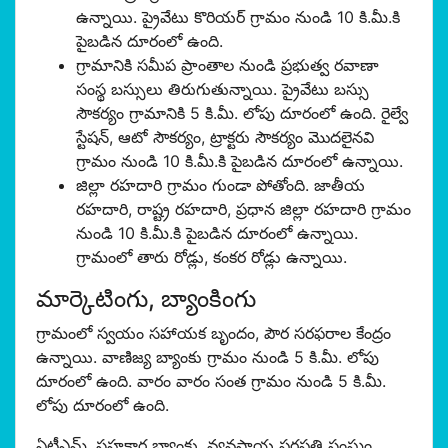
ఉన్నాయి. ప్రైవేటు కొరియర్ గ్రామం నుండి 10 కి.మీ.కి
పైబడిన దూరంలో ఉంది.
గ్రామానికి సమీప ప్రాంతాల నుండి ప్రభుత్వ రవాణా
సంస్థ బస్సులు తిరుగుతున్నాయి. ప్రైవేటు బస్సు
సౌకర్యం గ్రామానికి 5 కి.మీ. లోపు దూరంలో ఉంది. రైల్వే
స్టేషన్, ఆటో సౌకర్యం, ట్రాక్టరు సౌకర్యం మొదలైనవి
గ్రామం నుండి 10 కి.మీ.కి పైబడిన దూరంలో ఉన్నాయి.
జిల్లా రహదారి గ్రామం గుండా పోతోంది. జాతీయ
రహదారి, రాష్ట్ర రహదారి, ప్రధాన జిల్లా రహదారి గ్రామం
నుండి 10 కి.మీ.కి పైబడిన దూరంలో ఉన్నాయి.
గ్రామంలో తారు రోడ్లు, కంకర రోడ్లు ఉన్నాయి.
మార్కెటింగు, బ్యాంకింగు
గ్రామంలో స్వయం సహాయక బృందం, పౌర సరఫరాల కేంద్రం
ఉన్నాయి. వాణిజ్య బ్యాంకు గ్రామం నుండి 5 కి.మీ. లోపు
దూరంలో ఉంది. వారం వారం సంత గ్రామం నుండి 5 కి.మీ.
లోపు దూరంలో ఉంది.
ఏటీఎమ్, సహకార బ్యాంకు, వ్యవసాయ పరపతి సంఘం