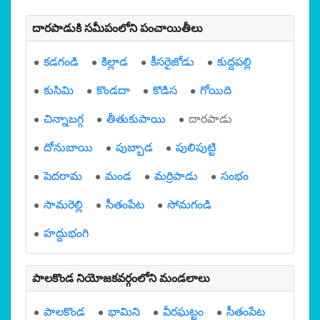
దారపాడుకి సమీపంలోని పంచాయితీలు
కడగండి
కిల్లాడ
కీసరైజోడు
కుద్దపల్లి
కుసిమి
కొండదా
కొడిస
గోయిది
చిన్నాబగ్గ
తీతుకుపాయి
దారపాడు
దోనుబాయి
పుబ్బాడ
పులిపుట్టి
పెదరామ
మండ
మర్రిపాడు
సంభం
సామరెల్లి
సీతంపేట
సోమగండి
హద్దుభంగి
పాలకొండ నియోజకవర్గంలోని మండలాలు
పాలకొండ
భామిని
వీరఘట్టం
సీతంపేట