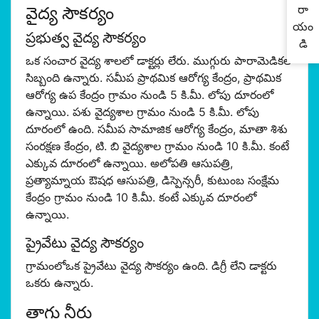
రా
వైద్య సౌకర్యం
యం
ప్రభుత్వ వైద్య సౌకర్యం
డి
ఒక సంచార వైద్య శాలలో డాక్టర్లు లేరు. ముగ్గురు పారామెడికల్
సిబ్బంది ఉన్నారు. సమీప ప్రాథమిక ఆరోగ్య కేంద్రం, ప్రాథమిక
ఆరోగ్య ఉప కేంద్రం గ్రామం నుండి 5 కి.మీ. లోపు దూరంలో
ఉన్నాయి. పశు వైద్యశాల గ్రామం నుండి 5 కి.మీ. లోపు
దూరంలో ఉంది. సమీప సామాజిక ఆరోగ్య కేంద్రం, మాతా శిశు
సంరక్షణ కేంద్రం, టి. బి వైద్యశాల గ్రామం నుండి 10 కి.మీ. కంటే
ఎక్కువ దూరంలో ఉన్నాయి. అలోపతి ఆసుపత్రి,
ప్రత్యామ్నాయ ఔషధ ఆసుపత్రి, డిస్పెన్సరీ, కుటుంబ సంక్షేమ
కేంద్రం గ్రామం నుండి 10 కి.మీ. కంటే ఎక్కువ దూరంలో
ఉన్నాయి.
ప్రైవేటు వైద్య సౌకర్యం
గ్రామంలోఒక ప్రైవేటు వైద్య సౌకర్యం ఉంది. డిగ్రీ లేని డాక్టరు
ఒకరు ఉన్నారు.
తాగు నీరు