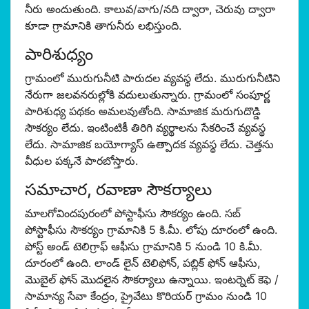
నీరు అందుతుంది. కాలువ/వాగు/నది ద్వారా, చెరువు ద్వారా
కూడా గ్రామానికి తాగునీరు లభిస్తుంది.
పారిశుధ్యం
గ్రామంలో మురుగునీటి పారుదల వ్యవస్థ లేదు. మురుగునీటిని
నేరుగా జలవనరుల్లోకి వదులుతున్నారు. గ్రామంలో సంపూర్ణ
పారిశుధ్య పథకం అమలవుతోంది. సామాజిక మరుగుదొడ్డి
సౌకర్యం లేదు. ఇంటింటికీ తిరిగి వ్యర్థాలను సేకరించే వ్యవస్థ
లేదు. సామాజిక బయోగ్యాస్ ఉత్పాదక వ్యవస్థ లేదు. చెత్తను
వీధుల పక్కనే పారబోస్తారు.
సమాచార, రవాణా సౌకర్యాలు
మాలగోవిందపురంలో పోస్టాఫీసు సౌకర్యం ఉంది. సబ్
పోస్టాఫీసు సౌకర్యం గ్రామానికి 5 కి.మీ. లోపు దూరంలో ఉంది.
పోస్ట్ అండ్ టెలిగ్రాఫ్ ఆఫీసు గ్రామానికి 5 నుండి 10 కి.మీ.
దూరంలో ఉంది. లాండ్ లైన్ టెలిఫోన్, పబ్లిక్ ఫోన్ ఆఫీసు,
మొబైల్ ఫోన్ మొదలైన సౌకర్యాలు ఉన్నాయి. ఇంటర్నెట్ కెఫె /
సామాన్య సేవా కేంద్రం, ప్రైవేటు కొరియర్ గ్రామం నుండి 10