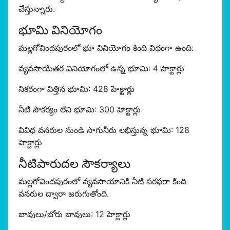
చేస్తున్నారు.
భూమి వినియోగం
మల్లగోవిందపురంలో భూ వినియోగం కింది విధంగా ఉంది:
వ్యవసాయేతర వినియోగంలో ఉన్న భూమి: 4 హెక్టార్లు
నికరంగా విత్తిన భూమి: 428 హెక్టార్లు
నీటి సౌకర్యం లేని భూమి: 300 హెక్టార్లు
వివిధ వనరుల నుండి సాగునీరు లభిస్తున్న భూమి: 128
హెక్టార్లు
నీటిపారుదల సౌకర్యాలు
మల్లగోవిందపురంలో వ్యవసాయానికి నీటి సరఫరా కింది
వనరుల ద్వారా జరుగుతోంది.
బావులు/బోరు బావులు: 12 హెక్టార్లు