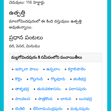
చెరువులు: 116 హెక్టార్లు
ఉత్పత్తి
మాలగోవిందపురంలో ఈ కింది వస్తువులు ఉత్పత్తి
అవుతున్నాయి.
ప్రధాన పంటలు
వరి, పెసర, మినుము
మల్లగోవిందపురం కి సమీపంలోని పంచాయితీలు
ఇస్కాలా పాలం
ఉప్పలాం
కర్తాలిపాలెం
కొర్లం
గొల్లగండి
గొల్లవూరు
జింకిభద్ర
తాళ్ళభద్ర
తురువకశాసనం
పలాసపురం
పాలవలస
పొత్రకొండ
బారువ
బుసభద్ర
బెంకిలి
బేసిరామచంద్రపురం
మక్కనపురం