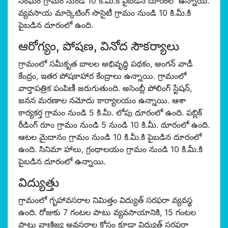
సంఘం గ్రామం నుండి 10 కి.మీ.కి పైబడిన దూరంలో ఉన్నాయి.
వ్యవసాయ మార్కెటింగ్ సొసైటీ గ్రామం నుండి 10 కి.మీ.కి
పైబడిన దూరంలో ఉంది.
ఆరోగ్యం, పోషణ, వినోద సౌకర్యాలు
గ్రామంలో సమీకృత బాలల అభివృద్ధి పథకం, అంగన్ వాడీ
కేంద్రం, ఇతర పోషకాహార కేంద్రాలు ఉన్నాయి. గ్రామంలో
వార్తాపత్రిక పంపిణీ జరుగుతుంది. అసెంబ్లీ పోలింగ్ స్టేషన్,
జనన మరణాల నమోదు కార్యాలయం ఉన్నాయి. ఆశా
కార్యకర్త గ్రామం నుండి 5 కి.మీ. లోపు దూరంలో ఉంది. పబ్లిక్
రీడింగ్ రూం గ్రామం నుండి 5 నుండి 10 కి.మీ. దూరంలో ఉంది.
ఆటల మైదానం గ్రామం నుండి 10 కి.మీ.కి పైబడిన దూరంలో
ఉంది. సినిమా హాలు, గ్రంథాలయం గ్రామం నుండి 10 కి.మీ.కి
పైబడిన దూరంలో ఉన్నాయి.
విద్యుత్తు
గ్రామంలో గృహావసరాల నిమిత్తం విద్యుత్ సరఫరా వ్యవస్థ
ఉంది. రోజుకు 7 గంటల పాటు వ్యవసాయానికి, 15 గంటల
పాటు వాణిజ్య అవసరాల కోసం కూడా విద్యుత్ సరఫరా