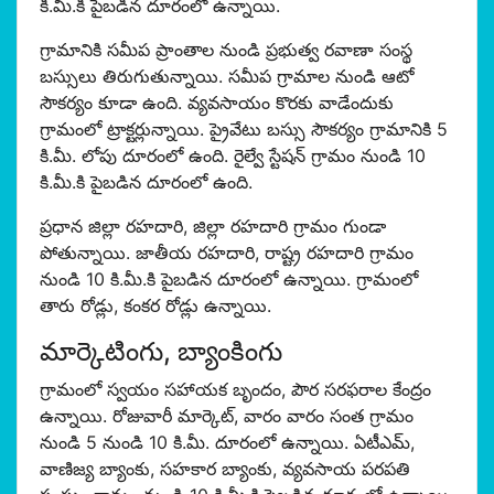
కి.మీ.కి పైబడిన దూరంలో ఉన్నాయి.
గ్రామానికి సమీప ప్రాంతాల నుండి ప్రభుత్వ రవాణా సంస్థ
బస్సులు తిరుగుతున్నాయి. సమీప గ్రామాల నుండి ఆటో
సౌకర్యం కూడా ఉంది. వ్యవసాయం కొరకు వాడేందుకు
గ్రామంలో ట్రాక్టర్లున్నాయి. ప్రైవేటు బస్సు సౌకర్యం గ్రామానికి 5
కి.మీ. లోపు దూరంలో ఉంది. రైల్వే స్టేషన్ గ్రామం నుండి 10
కి.మీ.కి పైబడిన దూరంలో ఉంది.
ప్రధాన జిల్లా రహదారి, జిల్లా రహదారి గ్రామం గుండా
పోతున్నాయి. జాతీయ రహదారి, రాష్ట్ర రహదారి గ్రామం
నుండి 10 కి.మీ.కి పైబడిన దూరంలో ఉన్నాయి. గ్రామంలో
తారు రోడ్లు, కంకర రోడ్లు ఉన్నాయి.
మార్కెటింగు, బ్యాంకింగు
గ్రామంలో స్వయం సహాయక బృందం, పౌర సరఫరాల కేంద్రం
ఉన్నాయి. రోజువారీ మార్కెట్, వారం వారం సంత గ్రామం
నుండి 5 నుండి 10 కి.మీ. దూరంలో ఉన్నాయి. ఏటీఎమ్,
వాణిజ్య బ్యాంకు, సహకార బ్యాంకు, వ్యవసాయ పరపతి