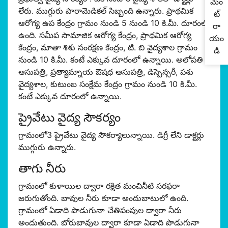
మెం
లేరు. ముగ్గురు పారామెడికల్ సిబ్బంది ఉన్నారు. ప్రాథమిక
ట్
ఆరోగ్య ఉప కేంద్రం గ్రామం నుండి 5 నుండి 10 కి.మీ. దూరంలో
రా
ఉంది. సమీప సామాజిక ఆరోగ్య కేంద్రం, ప్రాథమిక ఆరోగ్య
యం
కేంద్రం, మాతా శిశు సంరక్షణ కేంద్రం, టి. బి వైద్యశాల గ్రామం
డి
నుండి 10 కి.మీ. కంటే ఎక్కువ దూరంలో ఉన్నాయి. అలోపతి
ఆసుపత్రి, ప్రత్యామ్నాయ ఔషధ ఆసుపత్రి, డిస్పెన్సరీ, పశు
వైద్యశాల, కుటుంబ సంక్షేమ కేంద్రం గ్రామం నుండి 10 కి.మీ.
కంటే ఎక్కువ దూరంలో ఉన్నాయి.
ప్రైవేటు వైద్య సౌకర్యం
గ్రామంలో3 ప్రైవేటు వైద్య సౌకర్యాలున్నాయి. డిగ్రీ లేని డాక్టర్లు
ముగ్గురు ఉన్నారు.
తాగు నీరు
గ్రామంలో కుళాయిల ద్వారా రక్షిత మంచినీటి సరఫరా
జరుగుతోంది. బావుల నీరు కూడా అందుబాటులో ఉంది.
గ్రామంలో ఏడాది పొడుగునా చేతిపంపుల ద్వారా నీరు
అందుతుంది. బోరుబావుల ద్వారా కూడా ఏడాది పొడుగునా