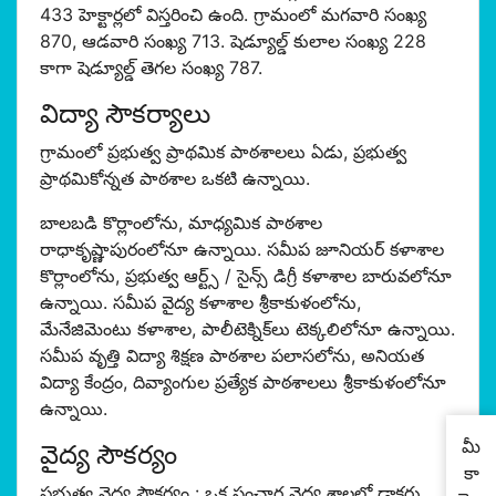
433 హెక్టార్లలో విస్తరించి ఉంది. గ్రామంలో మగవారి సంఖ్య
870, ఆడవారి సంఖ్య 713. షెడ్యూల్డ్ కులాల సంఖ్య 228
కాగా షెడ్యూల్డ్ తెగల సంఖ్య 787.
విద్యా సౌకర్యాలు
గ్రామంలో ప్రభుత్వ ప్రాథమిక పాఠశాలలు ఏడు, ప్రభుత్వ
ప్రాథమికోన్నత పాఠశాల ఒకటి ఉన్నాయి.
బాలబడి కొర్లాంలోను, మాధ్యమిక పాఠశాల
రాధాకృష్ణాపురంలోనూ ఉన్నాయి. సమీప జూనియర్ కళాశాల
కొర్లాంలోను, ప్రభుత్వ ఆర్ట్స్ / సైన్స్ డిగ్రీ కళాశాల బారువలోనూ
ఉన్నాయి. సమీప వైద్య కళాశాల శ్రీకాకుళంలోను,
మేనేజిమెంటు కళాశాల, పాలీటెక్నిక్‌లు టెక్కలిలోనూ ఉన్నాయి.
సమీప వృత్తి విద్యా శిక్షణ పాఠశాల పలాసలోను, అనియత
విద్యా కేంద్రం, దివ్యాంగుల ప్రత్యేక పాఠశాల‌లు శ్రీకాకుళంలోనూ
ఉన్నాయి.
మీ
వైద్య సౌకర్యం
కా
ప్రభుత్వ వైద్య సౌకర్యం : ఒక సంచార వైద్య శాలలో డాక్టర్లు