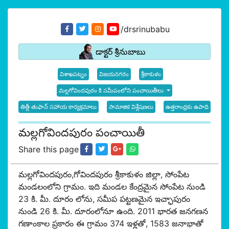
/drsrinubabu
డాక్టర్ శ్రీనుబాబు
విశాఖపట్నం
విజయనగరం
శ్రీకాకుళం
మల్లగోవిందపురం కి సమీపంలోని పంచాయితీలు
తిత్లీ తుఫాన్ సహాయ కార్యక్రమాలు
సామాజిక విశ్లేషణలు
ఉత్తరాంధ్రకు ఉపాధి
మల్లగోవిందపురం పంచాయితీ
Share this page
మల్లగోవిందపురం,గోవిందపురం శ్రీకాకుళం జిల్లా, సోంపేట
మండలంలోని గ్రామం. ఇది మండల కేంద్రమైన సోంపేట నుండి
23 కి. మీ. దూరం లోను, సమీప పట్టణమైన ఇచ్ఛాపురం
నుండి 26 కి. మీ. దూరంలోనూ ఉంది. 2011 భారత జనగణన
గణాంకాల ప్రకారం ఈ గ్రామం 374 ఇళ్లతో, 1583 జనాభాతో