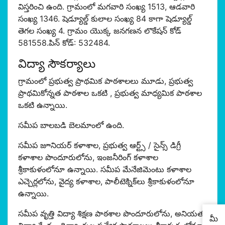
విస్తరించి ఉంది. గ్రామంలో మగవారి సంఖ్య 1513, ఆడవారి
సంఖ్య 1346. షెడ్యూల్డ్ కులాల సంఖ్య 84 కాగా షెడ్యూల్డ్
తెగల సంఖ్య 4. గ్రామం యొక్క జనగణన లొకేషన్ కోడ్
581558.పిన్ కోడ్: 532484.
విద్యా సౌకర్యాలు
గ్రామంలో ప్రభుత్వ ప్రాథమిక పాఠశాలలు మూడు, ప్రభుత్వ
ప్రాథమికోన్నత పాఠశాల ఒకటి , ప్రభుత్వ మాధ్యమిక పాఠశాల
ఒకటి ఉన్నాయి.
సమీప బాలబడి బెలమాంలో ఉంది.
సమీప జూనియర్ కళాశాల, ప్రభుత్వ ఆర్ట్స్ / సైన్స్ డిగ్రీ
కళాశాల పొందూరులోను, ఇంజనీరింగ్ కళాశాల
శ్రీకాకుళంలోనూ ఉన్నాయి. సమీప మేనేజిమెంటు కళాశాల
ఎచ్చెర్లలోను, వైద్య కళాశాల, పాలీటెక్నిక్‌లు శ్రీకాకుళంలోనూ
ఉన్నాయి.
సమీప వృత్తి విద్యా శిక్షణ పాఠశాల పొందూరులోను, అనియత
మీ