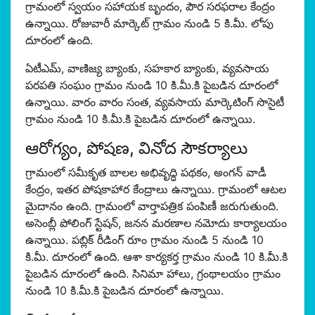
గ్రామంలో స్వయం సహాయక బృందం, పౌర సరఫరాల కేంద్రం
ఉన్నాయి. రోజువారీ మార్కెట్ గ్రామం నుండి 5 కి.మీ. లోపు
దూరంలో ఉంది.
ఏటీఎమ్, వాణిజ్య బ్యాంకు, సహకార బ్యాంకు, వ్యవసాయ
పరపతి సంఘం గ్రామం నుండి 10 కి.మీ.కి పైబడిన దూరంలో
ఉన్నాయి. వారం వారం సంత, వ్యవసాయ మార్కెటింగ్ సొసైటీ
గ్రామం నుండి 10 కి.మీ.కి పైబడిన దూరంలో ఉన్నాయి.
ఆరోగ్యం, పోషణ, వినోద సౌకర్యాలు
గ్రామంలో సమీకృత బాలల అభివృద్ధి పథకం, అంగన్ వాడీ
కేంద్రం, ఇతర పోషకాహార కేంద్రాలు ఉన్నాయి. గ్రామంలో ఆటల
మైదానం ఉంది. గ్రామంలో వార్తాపత్రిక పంపిణీ జరుగుతుంది.
అసెంబ్లీ పోలింగ్ స్టేషన్, జనన మరణాల నమోదు కార్యాలయం
ఉన్నాయి. పబ్లిక్ రీడింగ్ రూం గ్రామం నుండి 5 నుండి 10
కి.మీ. దూరంలో ఉంది. ఆశా కార్యకర్త గ్రామం నుండి 10 కి.మీ.కి
పైబడిన దూరంలో ఉంది. సినిమా హాలు, గ్రంథాలయం గ్రామం
నుండి 10 కి.మీ.కి పైబడిన దూరంలో ఉన్నాయి.