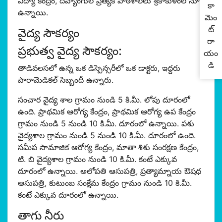
విద్యా కేంద్రం, దివ్యాంగుల ప్రత్యేక పాఠశాల‌లు శ్రీకాకుళంలోనూ
కా
ఉన్నాయి.
మెం
ట్
వైద్య సౌకర్యం
రా
ప్రభుత్వ వైద్య సౌకర్యం:
యం
డి
తాడివలసలో ఉన్న ఒక డిస్పెన్సరీలో ఒక డాక్టరు, ఇద్దరు
పారామెడికల్ సిబ్బందీ ఉన్నారు.
సంచార వైద్య శాల గ్రామం నుండి 5 కి.మీ. లోపు దూరంలో
ఉంది. ప్రాథమిక ఆరోగ్య కేంద్రం, ప్రాథమిక ఆరోగ్య ఉప కేంద్రం
గ్రామం నుండి 5 నుండి 10 కి.మీ. దూరంలో ఉన్నాయి. పశు
వైద్యశాల గ్రామం నుండి 5 నుండి 10 కి.మీ. దూరంలో ఉంది.
సమీప సామాజిక ఆరోగ్య కేంద్రం, మాతా శిశు సంరక్షణ కేంద్రం,
టి. బి వైద్యశాల గ్రామం నుండి 10 కి.మీ. కంటే ఎక్కువ
దూరంలో ఉన్నాయి. అలోపతి ఆసుపత్రి, ప్రత్యామ్నాయ ఔషధ
ఆసుపత్రి, కుటుంబ సంక్షేమ కేంద్రం గ్రామం నుండి 10 కి.మీ.
కంటే ఎక్కువ దూరంలో ఉన్నాయి.
తాగు నీరు