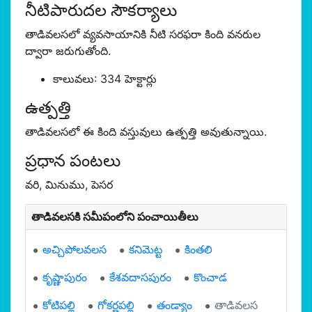
నీటిపారుదల సౌకర్యాలు
తాడివలసలో వ్యవసాయానికి నీటి సరఫరా కింది వనరుల
ద్వారా జరుగుతోంది.
కాలువలు: 334 హెక్టార్లు
ఉత్పత్తి
తాడివలసలో ఈ కింది వస్తువులు ఉత్పత్తి అవుతున్నాయి.
ప్రధాన పంటలు
వరి, మినుము, పెసర
తాడివలసకి సమీపంలోని పంచాయితీలు
అచ్చిపోలవలస
కనిమెట్ట
కింతలి
కృష్ణాపురం
కేశవదాసపురం
కొంచాడ
కోటిపల్లి
గోకర్ణపల్లి
తండ్యాం
తాడివలస