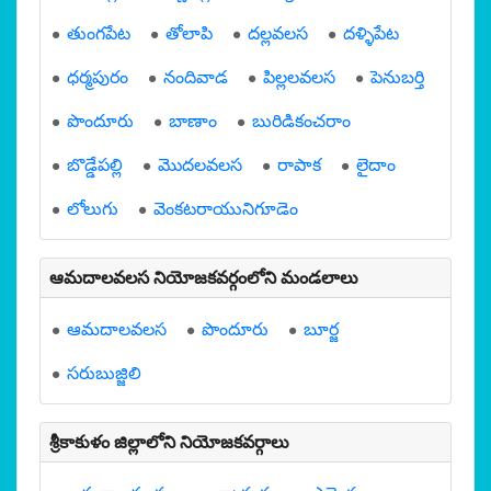
తుంగపేట
తోలాపి
దల్లవలస
దళ్ళిపేట
ధర్మపురం
నందివాడ
పిల్లలవలస
పెనుబర్తి
పొందూరు
బాణాం
బురిడికంచరాం
బొడ్డేపల్లి
మొదలవలస
రాపాక
లైదాం
లోలుగు
వెంకటరాయునిగూడెం
ఆమదాలవలస నియోజకవర్గంలోని మండలాలు
ఆమదాలవలస
పొందూరు
బూర్జ
సరుబుజ్జిలి
శ్రీకాకుళం జిల్లాలోని నియోజకవర్గాలు