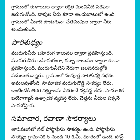
గ్రామంలో కుళాయిల ద్వారా రక్షిత మంచినీటి సరఫరా
జరుగుతోంది. బావుల నీరు కూడా అందుబాటులో ఉంది.
గ్రామంలో ఏడాది పొడుగునా చేతిపంపుల ద్వారా నీరు
అందుతుంది.
పారిశుధ్యం
మురుగునీరు బహిరంగ కాలువల ద్వారా ప్రవహిస్తుంది.
మురుగునీరు బహిరంగంగా, కచ్చా కాలువల ద్వారా కూడా
ప్రవహిస్తుంది. మురుగునీటిని నేరుగా జలవనరుల్లోకి
వదులుతున్నారు. గ్రామంలో సంపూర్ణ పారిశుధ్య పథకం
అమలవుతోంది. సామాజిక మరుగుదొడ్డి సౌకర్యం లేదు.
ఇంటింటికీ తిరిగి వ్యర్థాలను సేకరించే వ్యవస్థ లేదు. సామాజిక
బయోగ్యాస్ ఉత్పాదక వ్యవస్థ లేదు. చెత్తను వీధుల పక్కనే
పారబోస్తారు.
సమాచార, రవాణా సౌకర్యాలు
తాడివలసలో సబ్ పోస్టాఫీసు సౌకర్యం ఉంది. పోస్టాఫీసు
సౌకర్యం గ్రామానికి 5 నుండి 10 కి.మీ. దూరంలో ఉంది. పోస్ట్