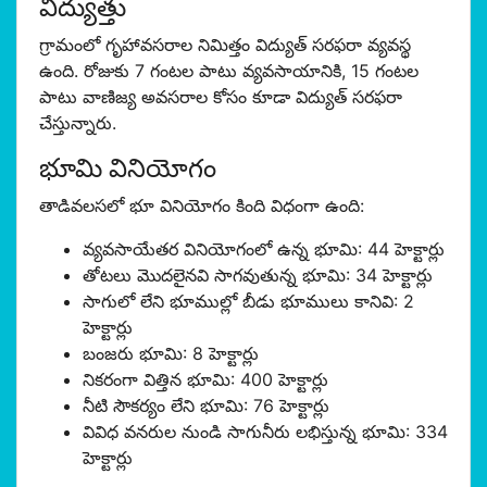
విద్యుత్తు
గ్రామంలో గృహావసరాల నిమిత్తం విద్యుత్ సరఫరా వ్యవస్థ
ఉంది. రోజుకు 7 గంటల పాటు వ్యవసాయానికి, 15 గంటల
పాటు వాణిజ్య అవసరాల కోసం కూడా విద్యుత్ సరఫరా
చేస్తున్నారు.
భూమి వినియోగం
తాడివలసలో భూ వినియోగం కింది విధంగా ఉంది:
వ్యవసాయేతర వినియోగంలో ఉన్న భూమి: 44 హెక్టార్లు
తోటలు మొదలైనవి సాగవుతున్న భూమి: 34 హెక్టార్లు
సాగులో లేని భూముల్లో బీడు భూములు కానివి: 2
హెక్టార్లు
బంజరు భూమి: 8 హెక్టార్లు
నికరంగా విత్తిన భూమి: 400 హెక్టార్లు
నీటి సౌకర్యం లేని భూమి: 76 హెక్టార్లు
వివిధ వనరుల నుండి సాగునీరు లభిస్తున్న భూమి: 334
హెక్టార్లు