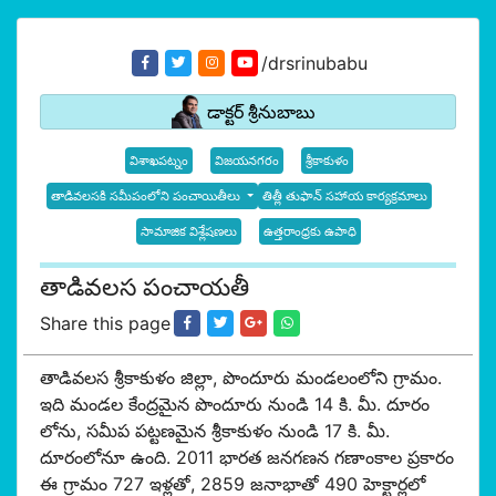
/drsrinubabu
డాక్టర్ శ్రీనుబాబు
విశాఖపట్నం
విజయనగరం
శ్రీకాకుళం
తాడివలసకి సమీపంలోని పంచాయితీలు
తిత్లీ తుఫాన్ సహాయ కార్యక్రమాలు
సామాజిక విశ్లేషణలు
ఉత్తరాంధ్రకు ఉపాధి
తాడివలస పంచాయతీ
Share this page
తాడివలస శ్రీకాకుళం జిల్లా, పొందూరు మండలంలోని గ్రామం.
ఇది మండల కేంద్రమైన పొందూరు నుండి 14 కి. మీ. దూరం
లోను, సమీప పట్టణమైన శ్రీకాకుళం నుండి 17 కి. మీ.
దూరంలోనూ ఉంది. 2011 భారత జనగణన గణాంకాల ప్రకారం
ఈ గ్రామం 727 ఇళ్లతో, 2859 జనాభాతో 490 హెక్టార్లలో