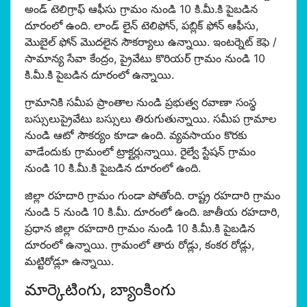
అండ్ టెలిగ్రాఫ్ ఆఫీసు గ్రామం నుండి 10 కి.మీ.కి పైబడిన
దూరంలో ఉంది. లాండ్ లైన్ టెలిఫోన్, పబ్లిక్ ఫోన్ ఆఫీసు,
మొబైల్ ఫోన్ మొదలైన సౌకర్యాలు ఉన్నాయి. ఇంటర్నెట్ కెఫె /
సామాన్య సేవా కేంద్రం, ప్రైవేటు కొరియర్ గ్రామం నుండి 10
కి.మీ.కి పైబడిన దూరంలో ఉన్నాయి.
గ్రామానికి సమీప ప్రాంతాల నుండి ప్రభుత్వ రవాణా సంస్థ
బస్సులుప్రైవేటు బస్సులు తిరుగుతున్నాయి. సమీప గ్రామాల
నుండి ఆటో సౌకర్యం కూడా ఉంది. వ్యవసాయం కొరకు
వాడేందుకు గ్రామంలో ట్రాక్టర్లున్నాయి. రైల్వే స్టేషన్ గ్రామం
నుండి 10 కి.మీ.కి పైబడిన దూరంలో ఉంది.
జిల్లా రహదారి గ్రామం గుండా పోతోంది. రాష్ట్ర రహదారి గ్రామం
నుండి 5 నుండి 10 కి.మీ. దూరంలో ఉంది. జాతీయ రహదారి,
ప్రధాన జిల్లా రహదారి గ్రామం నుండి 10 కి.మీ.కి పైబడిన
దూరంలో ఉన్నాయి. గ్రామంలో తారు రోడ్లు, కంకర రోడ్లు,
మట్టిరోడ్లూ ఉన్నాయి.
మార్కెటింగు, బ్యాంకింగు